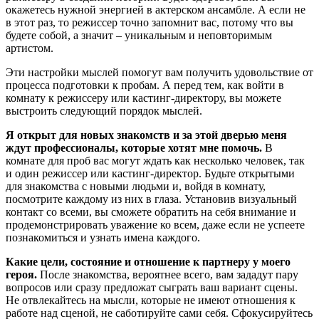
окажетесь нужной энергией в актерском ансамбле. А если не
в этот раз, то режиссер точно запомнит вас, потому что вы
будете собой, а значит – уникальным и неповторимым
артистом.
Эти настройки мыслей помогут вам получить удовольствие от
процесса подготовки к пробам. А перед тем, как войти в
комнату к режиссеру или кастинг-директору, вы можете
выстроить следующий порядок мыслей.
Я открыт для новых знакомств и за этой дверью меня
ждут профессионалы, которые хотят мне помочь.
В
комнате для проб вас могут ждать как несколько человек, так
и один режиссер или кастинг-директор. Будьте открытыми
для знакомства с новыми людьми и, войдя в комнату,
посмотрите каждому из них в глаза. Установив визуальный
контакт со всеми, вы сможете обратить на себя внимание и
продемонстрировать уважение ко всем, даже если не успеете
познакомиться и узнать имена каждого.
Какие цели, состояние и отношение к партнеру у моего
героя.
После знакомства, вероятнее всего, вам зададут пару
вопросов или сразу предложат сыграть ваш вариант сцены.
Не отвлекайтесь на мысли, которые не имеют отношения к
работе над сценой, не саботируйте сами себя. Сфокусируйтесь