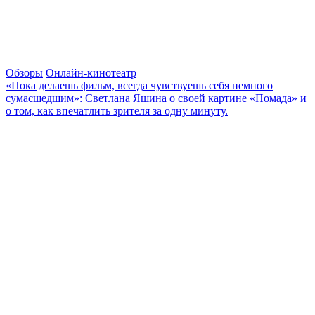
Обзоры
Онлайн-кинотеатр
«Пока делаешь фильм, всегда чувствуешь себя немного
сумасшедшим»: Светлана Яшина о своей картине «Помада» и
о том, как впечатлить зрителя за одну минуту.