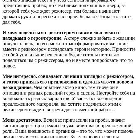
предстоящих пробах, но чем ближе подходишь к двери, за
которой тебя уже ждет режиссер, тем больше начинают
дрожать руки и пересыхать в горле. Бывало? Тогда это статья
для тебя.
Я хочу поделиться с режиссером своими мыслями и
находками о герое/героине.
Актеру сложно забыть о желании
получить роль, но его можно трансформировать в желание
вместе с режиссером исследовать героя и историю. Приносите
с собой уникальное решение и будьте готовы не только
поделиться им с режиссером, но и вместе попробовать что-то
новое.
Мне интересно, совпадают ли наши взгляды с режиссером,
я готов принять его предложения и сделать что-то новое и
неожиданное.
Чем опытнее актер кино, тем гибче он в
отношении разных решений героя и сцены. Настройте себя на
возможность разных вариантов. У вас есть свое видение
предложенного материала, вы хотите поделиться этим с
режиссером и ждете встречи для совместной работы.
Меня достаточно.
Если вас пригласили на пробы, значит
кастинг-директор и режиссер уже видят вас в предложенной
роли. Ваша внешность и органика – это то, что может помочь
режиссеру в создании истории. Будет здорово, если вы