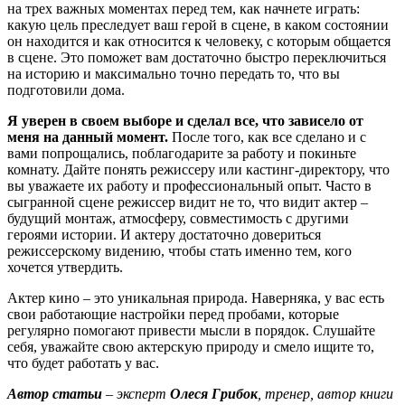
на трех важных моментах перед тем, как начнете играть:
какую цель преследует ваш герой в сцене, в каком состоянии
он находится и как относится к человеку, с которым общается
в сцене. Это поможет вам достаточно быстро переключиться
на историю и максимально точно передать то, что вы
подготовили дома.
Я уверен в своем выборе и сделал все, что зависело от
меня на данный момент.
После того, как все сделано и с
вами попрощались, поблагодарите за работу и покиньте
комнату. Дайте понять режиссеру или кастинг-директору, что
вы уважаете их работу и профессиональный опыт. Часто в
сыгранной сцене режиссер видит не то, что видит актер –
будущий монтаж, атмосферу, совместимость с другими
героями истории. И актеру достаточно довериться
режиссерскому видению, чтобы стать именно тем, кого
хочется утвердить.
Актер кино – это уникальная природа. Наверняка, у вас есть
свои работающие настройки перед пробами, которые
регулярно помогают привести мысли в порядок. Слушайте
себя, уважайте свою актерскую природу и смело ищите то,
что будет работать у вас.
Автор статьи
– эксперт
Олеся Грибок
, тренер, автор книги