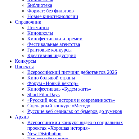
Библиотека
Формат: без фильтров
Новые кинотехнологии
Справочник
Питчинги
Киношколы
Кинофестивали и премии
Фестивальные агентства
Грантовые конкурсы
Креативная индустрия
Конкурсы
Проекты
Всероссийский питчинг дебютантов 2026
Кино большой страны
Форум «Новый вектор»
Кинофестиваль «Будем жить»
Short Film Days
«Русский док: история и современность»
Сценарный конкурс «Метод»
Русские веб-сериалы: от бумеров до зумеров
Архив
Всероссийский конкурс видео о социальных
проектах «Хорошая история»
New Distribution