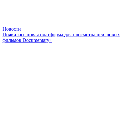
Новости
Появилась новая платформа для просмотра неигровых
фильмов Documentary+