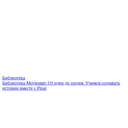
Библиотека
Библиотека Moviestart: От идеи до злодея. Учимся создавать
истории вместе с Pixar