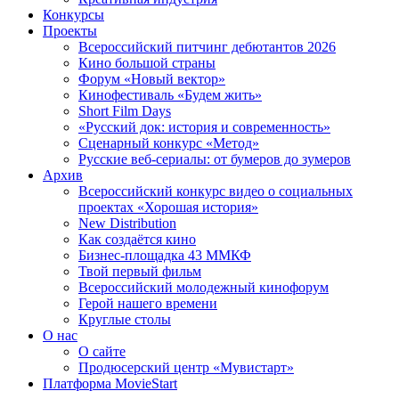
Конкурсы
Проекты
Всероссийский питчинг дебютантов 2026
Кино большой страны
Форум «Новый вектор»
Кинофестиваль «Будем жить»
Short Film Days
«Русский док: история и современность»
Сценарный конкурс «Метод»
Русские веб-сериалы: от бумеров до зумеров
Архив
Всероссийский конкурс видео о социальных
проектах «Хорошая история»
New Distribution
Как создаётся кино
Бизнес-площадка 43 ММКФ
Твой первый фильм
Всероссийский молодежный кинофорум
Герой нашего времени
Круглые столы
О нас
О сайте
Продюсерский центр «Мувистарт»
Платформа MovieStart