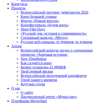
Конкурсы
Проекты
Всероссийский питчинг дебютантов 2026
Кино большой страны
Форум «Новый вектор»
Кинофестиваль «Будем жить»
Short Film Days
«Русский док: история и современность»
Сценарный конкурс «Метод»
Русские веб-сериалы: от бумеров до зумеров
Архив
Всероссийский конкурс видео о социальных
проектах «Хорошая история»
New Distribution
Как создаётся кино
Бизнес-площадка 43 ММКФ
Твой первый фильм
Всероссийский молодежный кинофорум
Герой нашего времени
Круглые столы
О нас
О сайте
Продюсерский центр «Мувистарт»
Платформа MovieStart