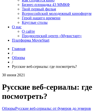
Как создаётся кино
Бизнес-площадка 43 ММКФ
Твой первый фильм
Всероссийский молодежный кинофорум
Герой нашего времени
Круглые столы
О нас
О сайте
Продюсерский центр «Мувистарт»
Платформа MovieStart
Главная
/
Обзоры
/
Русские веб-сериалы: где посмотреть?
30 июня 2021
Русские веб-сериалы: где
посмотреть?
Обзоры
Русские веб-сериалы: от бумеров до зумеров