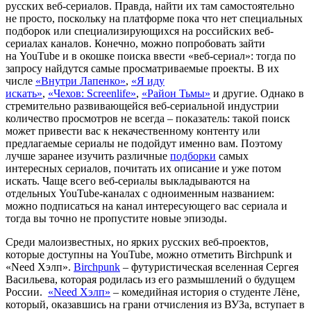
русских веб-сериалов. Правда, найти их там самостоятельно
не просто, поскольку на платформе пока что нет специальных
подборок или специализирующихся на российских веб-
сериалах каналов. Конечно, можно попробовать зайти
на YouTube и в окошке поиска ввести «веб-сериал»: тогда по
запросу найдутся самые просматриваемые проекты. В их
числе
«Внутри Лапенко»
,
«Я иду
искать»
,
«Чехов: Screenlife»
,
«Район Тьмы»
и другие. Однако в
стремительно развивающейся веб-сериальной индустрии
количество просмотров не всегда – показатель: такой поиск
может привести вас к некачественному контенту или
предлагаемые сериалы не подойдут именно вам. Поэтому
лучше заранее изучить различные
подборки
самых
интересных сериалов, почитать их описание и уже потом
искать. Чаще всего веб-сериалы выкладываются на
отдельных YouTube-каналах с одноименным названием:
можно подписаться на канал интересующего вас сериала и
тогда вы точно не пропустите новые эпизоды.
Среди малоизвестных, но ярких русских веб-проектов,
которые доступны на YouTube, можно отметить Birchpunk и
«Need Хэлп».
Birchpunk
– футуристическая вселенная Сергея
Васильева, которая родилась из его размышлений о будущем
России.
«Need Хэлп»
– комедийная история о студенте Лёне,
который, оказавшись на грани отчисления из ВУЗа, вступает в