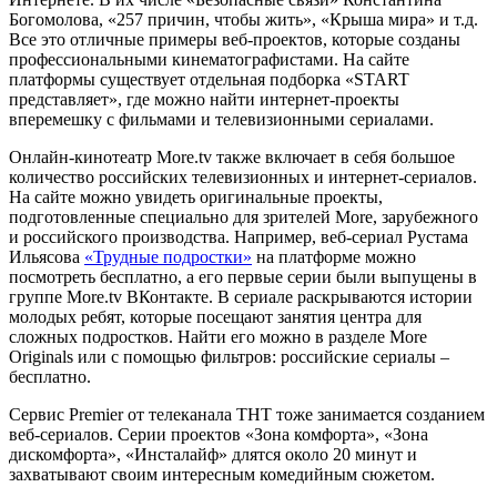
Богомолова, «257 причин, чтобы жить», «Крыша мира» и т.д.
Все это отличные примеры веб-проектов, которые созданы
профессиональными кинематографистами. На сайте
платформы существует отдельная подборка «START
представляет», где можно найти интернет-проекты
вперемешку с фильмами и телевизионными сериалами.
Онлайн-кинотеатр More.tv также включает в себя большое
количество российских телевизионных и интернет-сериалов.
На сайте можно увидеть оригинальные проекты,
подготовленные специально для зрителей More, зарубежного
и российского производства. Например, веб-сериал Рустама
Ильясова
«Трудные подростки»
на платформе можно
посмотреть бесплатно, а его первые серии были выпущены в
группе More.tv ВКонтакте. В сериале раскрываются истории
молодых ребят, которые посещают занятия центра для
сложных подростков. Найти его можно в разделе More
Originals или с помощью фильтров: российские сериалы –
бесплатно.
Сервис Premier от телеканала ТНТ тоже занимается созданием
веб-сериалов. Серии проектов «Зона комфорта», «Зона
дискомфорта», «Инсталайф» длятся около 20 минут и
захватывают своим интересным комедийным сюжетом.