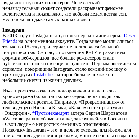
ряды институтских волонтеров. Через легкий
неназидательный сюжет создатели раскрывают феномен
волонтерства и показывают, что добрым делам всегда есть
место в жизни даже самых разных людей.
Instagram
В 2013 году в Instagram запустился первый мини-сериал
Desert
Friends
на одноименном аккаунте. Тогда видео могли длиться
только по 15 секунд, и сериал не пользовался большой
популярностью. Сейчас, с появлением IGTV и развитием
формата веб-сериалов, все больше режиссеров стали
публиковать проекты в социальную сеть. Первым российским
сериалом, покорившим Instagram, стало комедийное шоу о
трех подругах
Instababes
, которое больше похоже на
небольшие скетчи из жизни девушек.
Из-за простоты создания видеороликов и маленького
хронометража большинство веб-сериалов выглядят как
любительские проекты. Например, «Прокрастинация» от
телеведущего Николая Камки, «Кавер» от театра-студии
«Эндорфин»,
#Пустьнехандрят
актера Сергея Шароватова,
«Welcome, рашн» об американке, затерявшейся в России и
«Свои люди» о непростых семейных отношениях.
Поскольку Instagram – это, в первую очередь, платформа для
привлечения аудитории и рекламы, многие сериалы создаются