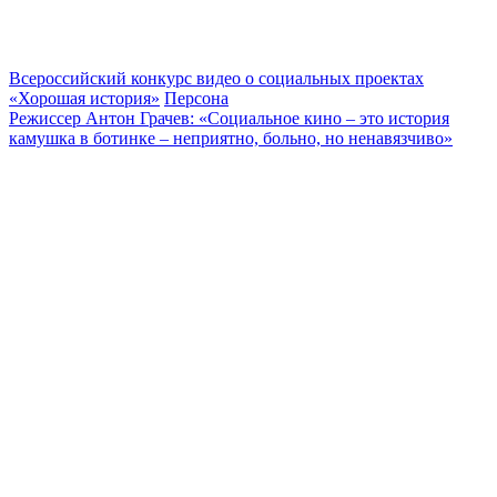
Всероссийский конкурс видео о социальных проектах
«Хорошая история»
Персона
Режиссер Антон Грачев: «Социальное кино – это история
камушка в ботинке – неприятно, больно, но ненавязчиво»