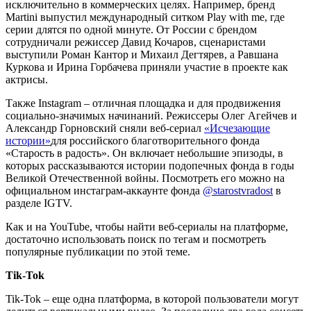
исключительно в коммерческих целях. Например, бренд
Martini выпустил международный ситком Play with me, где
серии длятся по одной минуте. От России с брендом
сотрудничали режиссер Давид Кочаров, сценаристами
выступили Роман Кантор и Михаил Дегтярев, а Равшана
Куркова и Ирина Горбачева приняли участие в проекте как
актрисы.
Также Instagram – отличная площадка и для продвижения
социально-значимых начинаний. Режиссеры Олег Агейчев и
Александр Горновский сняли веб-сериал
«Исчезающие
истории»
для российского благотворительного фонда
«Старость в радость». Он включает небольшие эпизоды, в
которых рассказываются истории подопечных фонда в годы
Великой Отечественной войны. Посмотреть его можно на
официальном инстаграм-аккаунте фонда
@starostvradost
в
разделе IGTV.
Как и на YouTube, чтобы найти веб-сериалы на платформе,
достаточно использовать поиск по тегам и посмотреть
популярные публикации по этой теме.
Tik-Tok
Tik-Tok – еще одна платформа, в которой пользователи могут