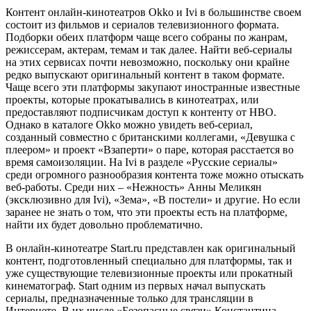
Контент онлайн-кинотеатров Okko и Ivi в большинстве своем
состоит из фильмов и сериалов телевизионного формата.
Подборки обеих платформ чаще всего собраны по жанрам,
режиссерам, актерам, темам и так далее. Найти веб-сериалы
на этих сервисах почти невозможно, поскольку они крайне
редко выпускают оригинальный контент в таком формате.
Чаще всего эти платформы закупают иностранные известные
проекты, которые прокатывались в кинотеатрах, или
предоставляют подписчикам доступ к контенту от HBO.
Однако в каталоге Okko можно увидеть веб-сериал,
созданный совместно с британскими коллегами, «Девушка с
плеером» и проект «Взаперти» о паре, которая расстается во
время самоизоляции. На Ivi в разделе «Русские сериалы»
среди огромного разнообразия контента тоже можно отыскать
веб-работы. Среди них – «Нежность» Анны Меликян
(эксклюзивно для Ivi), «Зема», «В постели» и другие. Но если
заранее не знать о том, что эти проекты есть на платформе,
найти их будет довольно проблематично.
В онлайн-кинотеатре Start.ru представлен как оригинальный
контент, подготовленный специально для платформы, так и
уже существующие телевизионные проекты или прокатный
кинематограф. Start одним из первых начал выпускать
сериалы, предназначенные только для трансляции в
Интернете. В их числе «Безопасные связи» Константина