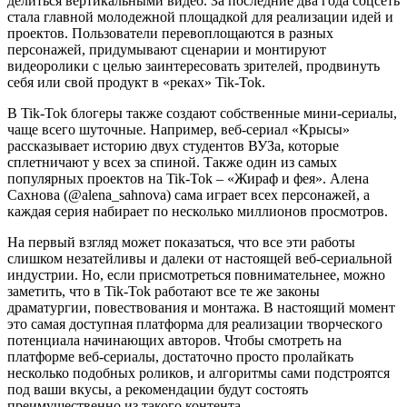
делиться вертикальными видео. За последние два года соцсеть
стала главной молодежной площадкой для реализации идей и
проектов. Пользователи перевоплощаются в разных
персонажей, придумывают сценарии и монтируют
видеоролики с целью заинтересовать зрителей, продвинуть
себя или свой продукт в «реках» Tik-Tok.
В Tik-Tok блогеры также создают собственные мини-сериалы,
чаще всего шуточные. Например, веб-сериал «Крысы»
рассказывает историю двух студентов ВУЗа, которые
сплетничают у всех за спиной. Также один из самых
популярных проектов на Tik-Tok – «Жираф и фея». Алена
Сахнова (@alena_sahnova) сама играет всех персонажей, а
каждая серия набирает по несколько миллионов просмотров.
На первый взгляд может показаться, что все эти работы
слишком незатейливы и далеки от настоящей веб-сериальной
индустрии. Но, если присмотреться повнимательнее, можно
заметить, что в Tik-Tok работают все те же законы
драматургии, повествования и монтажа. В настоящий момент
это самая доступная платформа для реализации творческого
потенциала начинающих авторов. Чтобы смотреть на
платформе веб-сериалы, достаточно просто пролайкать
несколько подобных роликов, и алгоритмы сами подстроятся
под ваши вкусы, а рекомендации будут состоять
преимущественно из такого контента.