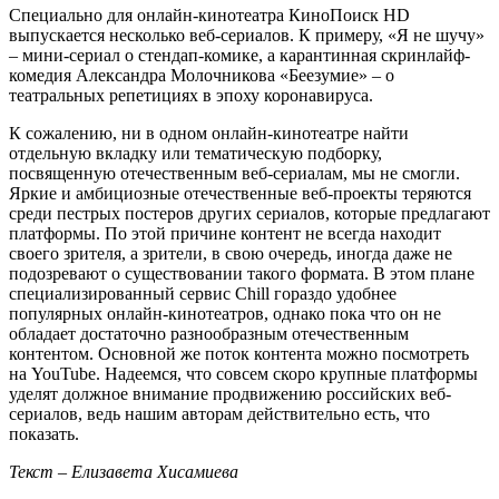
Специально для онлайн-кинотеатра КиноПоиск HD
выпускается несколько веб-сериалов. К примеру, «Я не шучу»
– мини-сериал о стендап-комике, а карантинная скринлайф-
комедия Александра Молочникова «Беезумие» – о
театральных репетициях в эпоху коронавируса.
К сожалению, ни в одном онлайн-кинотеатре найти
отдельную вкладку или тематическую подборку,
посвященную отечественным веб-сериалам, мы не смогли.
Яркие и амбициозные отечественные веб-проекты теряются
среди пестрых постеров других сериалов, которые предлагают
платформы. По этой причине контент не всегда находит
своего зрителя, а зрители, в свою очередь, иногда даже не
подозревают о существовании такого формата. В этом плане
специализированный сервис Chill гораздо удобнее
популярных онлайн-кинотеатров, однако пока что он не
обладает достаточно разнообразным отечественным
контентом. Основной же поток контента можно посмотреть
на YouTube. Надеемся, что совсем скоро крупные платформы
уделят должное внимание продвижению российских веб-
сериалов, ведь нашим авторам действительно есть, что
показать.
Текст – Елизавета Хисамиева