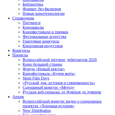
Библиотека
Формат: без фильтров
Новые кинотехнологии
Справочник
Питчинги
Киношколы
Кинофестивали и премии
Фестивальные агентства
Грантовые конкурсы
Креативная индустрия
Конкурсы
Проекты
Всероссийский питчинг дебютантов 2026
Кино большой страны
Форум «Новый вектор»
Кинофестиваль «Будем жить»
Short Film Days
«Русский док: история и современность»
Сценарный конкурс «Метод»
Русские веб-сериалы: от бумеров до зумеров
Архив
Всероссийский конкурс видео о социальных
проектах «Хорошая история»
New Distribution