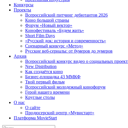
Конкурсы
Проекты
Всероссийский питчинг дебютантов 2026
Кино большой страны
Форум «Новый вектор»
Кинофестиваль «Будем жить»
Short Film Days
«Русский док: история и современность»
Сценарный конкурс «Метод»
Русские веб-сериалы: от бумеров до зумеров
Архив
Всероссийский конкурс видео о социальных проек
New Distribution
Как создаётся кино
Бизнес-площадка 43 ММКФ
Твой первый фильм
Всероссийский молодежный кинофорум
Герой нашего времени
Круглые столы
О нас
О сайте
Продюсерский центр «Мувистарт»
Платформа MovieStart