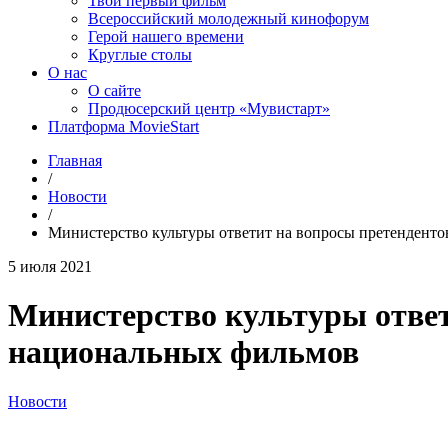
Твой первый фильм
Всероссийский молодежный кинофорум
Герой нашего времени
Круглые столы
О нас
О сайте
Продюсерский центр «Мувистарт»
Платформа MovieStart
Главная
/
Новости
/
Министерство культуры ответит на вопросы претенденто
5 июля 2021
Министерство культуры ответ
национальных фильмов
Новости