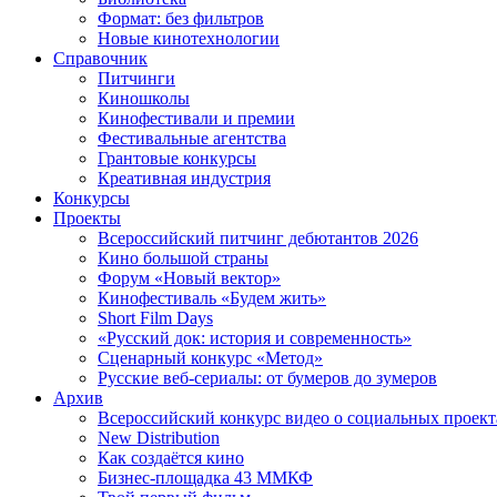
Формат: без фильтров
Новые кинотехнологии
Справочник
Питчинги
Киношколы
Кинофестивали и премии
Фестивальные агентства
Грантовые конкурсы
Креативная индустрия
Конкурсы
Проекты
Всероссийский питчинг дебютантов 2026
Кино большой страны
Форум «Новый вектор»
Кинофестиваль «Будем жить»
Short Film Days
«Русский док: история и современность»
Сценарный конкурс «Метод»
Русские веб-сериалы: от бумеров до зумеров
Архив
Всероссийский конкурс видео о социальных проек
New Distribution
Как создаётся кино
Бизнес-площадка 43 ММКФ