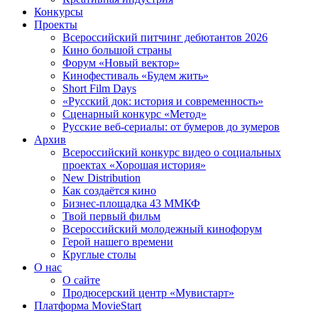
Конкурсы
Проекты
Всероссийский питчинг дебютантов 2026
Кино большой страны
Форум «Новый вектор»
Кинофестиваль «Будем жить»
Short Film Days
«Русский док: история и современность»
Сценарный конкурс «Метод»
Русские веб-сериалы: от бумеров до зумеров
Архив
Всероссийский конкурс видео о социальных
проектах «Хорошая история»
New Distribution
Как создаётся кино
Бизнес-площадка 43 ММКФ
Твой первый фильм
Всероссийский молодежный кинофорум
Герой нашего времени
Круглые столы
О нас
О сайте
Продюсерский центр «Мувистарт»
Платформа MovieStart