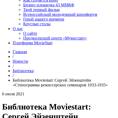
Как создаётся кино
Бизнес-площадка 43 ММКФ
Твой первый фильм
Всероссийский молодежный кинофорум
Герой нашего времени
Круглые столы
О нас
О сайте
Продюсерский центр «Мувистарт»
Платформа MovieStart
Главная
/
Новости
/
Библиотека
/
Библиотека Moviestart: Сергей Эйзенштейн
«Стенограммы режиссерских семинаров 1933-1935»
6 июля 2021
Библиотека Moviestart:
Сергей Эйзенштейн