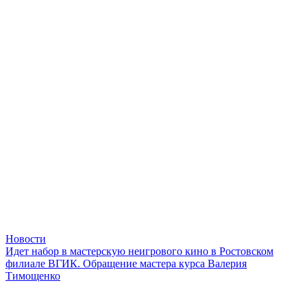
Новости
Идет набор в мастерскую неигрового кино в Ростовском
филиале ВГИК. Обращение мастера курса Валерия
Тимощенко