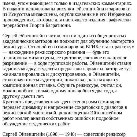
имена, упо­минающиеся только в издательских коммента­риях.
В из­дании использованы рисунки Эйзенштейна и зарисовки
из Искусства мизансцены, опубликованные в его Избранных
произведениях, которые для настоящего издания графи­чески
переработал Гиорги Багратиони.
Сергей Эйзенштейн считал, что ни один из общепринятых
академических методов не подходит для обучению мастерство
режиссуры. Основой его семинаров во ВГИКе стал практикум
— нахождение режиссерского решения — будь это
планировка мизансцены, ее цветовое, световое и жанровое
разрешение — в ходе групповой работы. Эйзенштенй ставил
задание-загадку, студенты предлагали варианты, которые тут
же анализировались и дискутировались, и Эйзенштейн,
сталкивая ответы аудитории, показывал, как находится
композиционная отгадка. Обучить режиссуре, считал он,
можно любого, только одному понадобится два года, а
другому двести лет.
Краткость представленных здесь стенограмм семинаров
передает динамику и напряжение сократовских диалогов в
режиссерской мастерской, резкие оценки Эйзенштейном
работ коллег, анализ собственных ошибок и подробное
обсуждение студенческих работ.
Сергей Эйзенштейн (1898 — 1948) — советский режиссёр