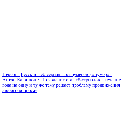
Персона
Русские веб-сериалы: от бумеров до зумеров
Антон Калинкин: «Появление ста веб-сериалов в течение
года на одну и ту же тему решает проблему продвижения
любого вопроса»