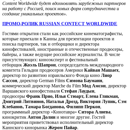
Content Worldwide будет вдохновлять зарубежных партнеров
на работу с Россией, поиск новых форм сотрудничества и
создание уникальных проектов».
ПРОМО-РОЛИК
RUSSIAN CONTECT WORLDWIDE
Гостями открытия стали как российские кинематографисты,
которые приехали в Канны для презентации проектов и
поиска партнеров, так и отборщики и директора
кинофестивалей, иностранные и отечественные продюсеры,
байеры, а также ведущие российские журналисты. В числе
присутствующих: киноэксперт и фестивальный
отборщик
Жоэль Шапрон
, сопредседатель международного
комитета Гильдии продюсеров Америки
Кайван Машаех
,
директор по развитию израильского Фонда кино
Лиор
Сассон
, директор German Films
Симона Бауманн
,
коммерческий директор Marche du Film
Мод Амсон
, директор
Варшавского кинофестиваля
Стефан Лаудын
,
продюсеры
Франк Прио, Илья Стюарт, Елена Гликман,
Дмитрий Литвинов, Наталья Дрозд, Виктория Лупик, Сэм
Клебанов, Тамара Богданова, Филипп Перкон
,
программный директор «Кинотавра»
Ситора Алиева
,
кинокритик
Антон Долин
и многие другие. Гостей
мероприятия приветствовал исполнительный директор
Каннского кинорынка
Жером Пайар
.