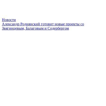
Новости
Александр Роднянский готовит новые проекты со
Звягинцевым, Балаговым и Содербергом