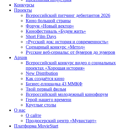
Конкурсы
Проекты
Всероссийский питчинг дебютантов 2026
Кино большой страны
Форум «Новый вектор»
Кинофестиваль «Будем жить»
Short Film Days
«Русский док: история и современность»
Сценарный конкурс «Метод»
Русские веб-сериалы: от бумеров до зумеров
Архив
Всероссийский конкурс видео о социальных
проектах «Хорошая история»
New Distribution
Как создаётся кино
Бизнес-площадка 43 ММКФ
Твой первый фильм
Всероссийский молодежный кинофорум
Герой нашего времени
Круглые столы
О нас
О сайте
Продюсерский центр «Мувистарт»
Платформа MovieStart