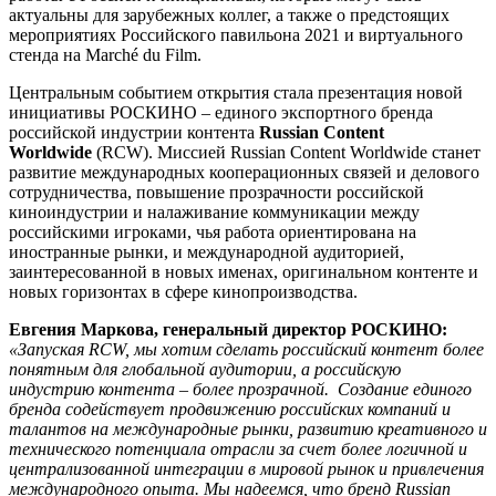
актуальны для зарубежных коллег, а также о предстоящих
мероприятиях Российского павильона 2021 и виртуального
стенда на Marché du Film.
Центральным событием открытия стала презентация новой
инициативы РОСКИНО – единого экспортного бренда
российской индустрии контента
Russian Content
Worldwide
(RCW). Миссией Russian Content Worldwide станет
развитие международных кооперационных связей и делового
сотрудничества, повышение прозрачности российской
киноиндустрии и налаживание коммуникации между
российскими игроками, чья работа ориентирована на
иностранные рынки, и международной аудиторией,
заинтересованной в новых именах, оригинальном контенте и
новых горизонтах в сфере кинопроизводства.
Евгения Маркова, генеральный директор РОСКИНО:
«Запуская RCW, мы хотим сделать российский контент более
понятным для глобальной аудитории, а российскую
индустрию контента – более прозрачной. Создание единого
бренда содействует продвижению российских компаний и
талантов на международные рынки, развитию креативного и
технического потенциала отрасли за счет более логичной и
централизованной интеграции в мировой рынок и привлечения
международного опыта. Мы надеемся, что бренд Russian