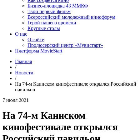
Как создаётся кино
Бизнес-площадка 43 ММКФ
Твой первый фильм
Всероссийский молодежный кинофорум
Герой нашего времени
Круглые столы
О нас
О сайте
Продюсерский центр «Мувистарт»
Платформа MovieStart
Главная
/
Новости
/
На 74-м Каннском кинофестивале открылся Российский
павильон
7 июля 2021
На 74-м Каннском
кинофестивале открылся
Российский павильон