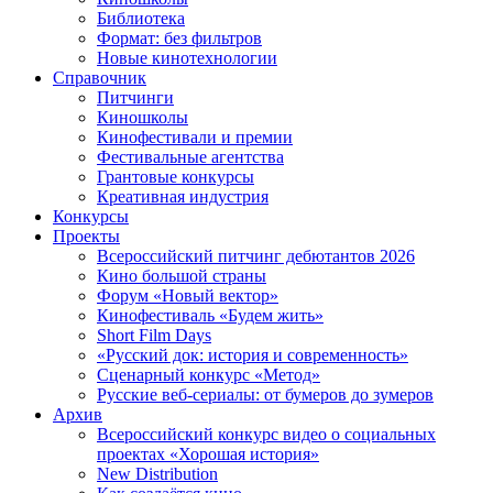
Библиотека
Формат: без фильтров
Новые кинотехнологии
Справочник
Питчинги
Киношколы
Кинофестивали и премии
Фестивальные агентства
Грантовые конкурсы
Креативная индустрия
Конкурсы
Проекты
Всероссийский питчинг дебютантов 2026
Кино большой страны
Форум «Новый вектор»
Кинофестиваль «Будем жить»
Short Film Days
«Русский док: история и современность»
Сценарный конкурс «Метод»
Русские веб-сериалы: от бумеров до зумеров
Архив
Всероссийский конкурс видео о социальных
проектах «Хорошая история»
New Distribution