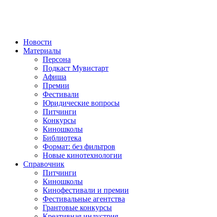
Новости
Материалы
Персона
Подкаст Мувистарт
Афиша
Премии
Фестивали
Юридические вопросы
Питчинги
Конкурсы
Киношколы
Библиотека
Формат: без фильтров
Новые кинотехнологии
Справочник
Питчинги
Киношколы
Кинофестивали и премии
Фестивальные агентства
Грантовые конкурсы
Креативная индустрия