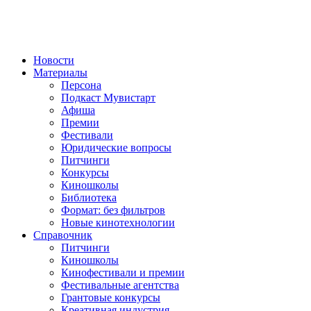
Новости
Материалы
Персона
Подкаст Мувистарт
Афиша
Премии
Фестивали
Юридические вопросы
Питчинги
Конкурсы
Киношколы
Библиотека
Формат: без фильтров
Новые кинотехнологии
Справочник
Питчинги
Киношколы
Кинофестивали и премии
Фестивальные агентства
Грантовые конкурсы
Креативная индустрия