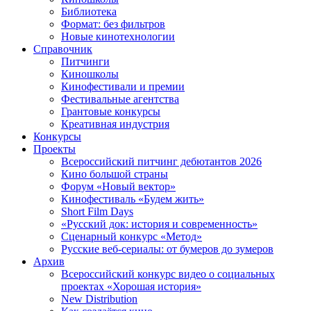
Библиотека
Формат: без фильтров
Новые кинотехнологии
Справочник
Питчинги
Киношколы
Кинофестивали и премии
Фестивальные агентства
Грантовые конкурсы
Креативная индустрия
Конкурсы
Проекты
Всероссийский питчинг дебютантов 2026
Кино большой страны
Форум «Новый вектор»
Кинофестиваль «Будем жить»
Short Film Days
«Русский док: история и современность»
Сценарный конкурс «Метод»
Русские веб-сериалы: от бумеров до зумеров
Архив
Всероссийский конкурс видео о социальных
проектах «Хорошая история»
New Distribution