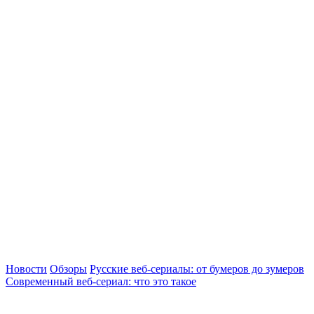
Новости
Обзоры
Русские веб-сериалы: от бумеров до зумеров
Современный веб-сериал: что это такое