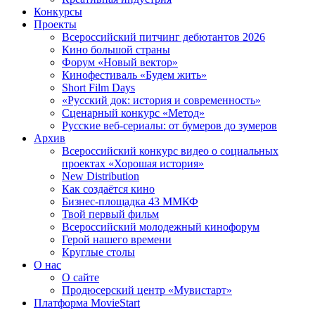
Конкурсы
Проекты
Всероссийский питчинг дебютантов 2026
Кино большой страны
Форум «Новый вектор»
Кинофестиваль «Будем жить»
Short Film Days
«Русский док: история и современность»
Сценарный конкурс «Метод»
Русские веб-сериалы: от бумеров до зумеров
Архив
Всероссийский конкурс видео о социальных
проектах «Хорошая история»
New Distribution
Как создаётся кино
Бизнес-площадка 43 ММКФ
Твой первый фильм
Всероссийский молодежный кинофорум
Герой нашего времени
Круглые столы
О нас
О сайте
Продюсерский центр «Мувистарт»
Платформа MovieStart