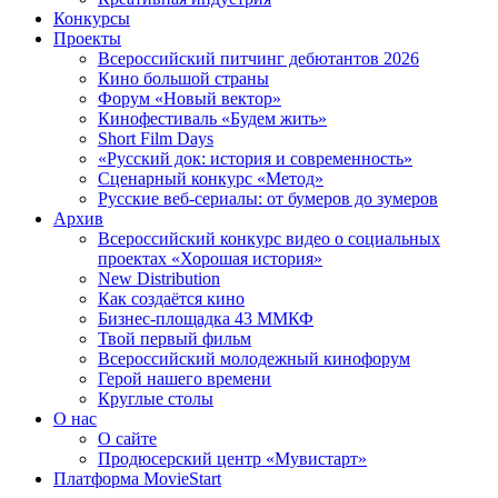
Конкурсы
Проекты
Всероссийский питчинг дебютантов 2026
Кино большой страны
Форум «Новый вектор»
Кинофестиваль «Будем жить»
Short Film Days
«Русский док: история и современность»
Сценарный конкурс «Метод»
Русские веб-сериалы: от бумеров до зумеров
Архив
Всероссийский конкурс видео о социальных
проектах «Хорошая история»
New Distribution
Как создаётся кино
Бизнес-площадка 43 ММКФ
Твой первый фильм
Всероссийский молодежный кинофорум
Герой нашего времени
Круглые столы
О нас
О сайте
Продюсерский центр «Мувистарт»
Платформа MovieStart