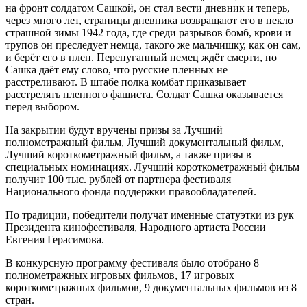
на фронт солдатом Сашкой, он стал вести дневник и теперь,
через много лет, страницы дневника возвращают его в пекло
страшной зимы 1942 года, где среди разрывов бомб, крови и
трупов он преследует немца, такого же мальчишку, как он сам,
и берёт его в плен. Перепуганный немец ждёт смерти, но
Сашка даёт ему слово, что русские пленных не
расстреливают. В штабе полка комбат приказывает
расстрелять пленного фашиста. Солдат Сашка оказывается
перед выбором.
На закрытии будут вручены призы за Лучший
полнометражный фильм, Лучший документальный фильм,
Лучший короткометражный фильм, а также призы в
специальных номинациях. Лучший короткометражный фильм
получит 100 тыс. рублей от партнера фестиваля
Национального фонда поддержки правообладателей.
По традиции, победители получат именные статуэтки из рук
Президента кинофестиваля, Народного артиста России
Евгения Герасимова.
В конкурсную программу фестиваля было отобрано 8
полнометражных игровых фильмов, 17 игровых
короткометражных фильмов, 9 документальных фильмов из 8
стран.