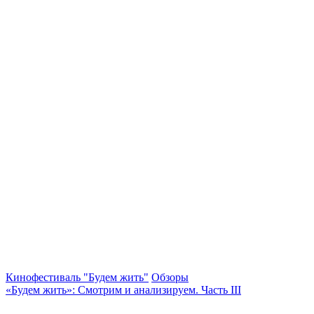
Кинофестиваль "Будем жить"
Обзоры
«Будем жить»: Смотрим и анализируем. Часть III