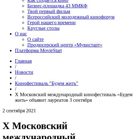
Как создаётся кино
Бизнес-площадка 43 ММКФ
Твой первый фильм
Всероссийский молодежный кинофорум
Герой нашего времени
Круглые столы
О нас
О сайте
Продюсерский центр «Мувистарт»
Платформа MovieStart
Главная
/
Новости
/
Кинофестиваль "Будем жить"
/
X Московский международный кинофестиваль «Будем
жить» объявит лауреатов 3 сентября
2 сентября 2021
X Московский
международный