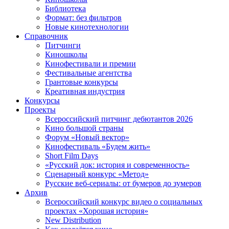
Библиотека
Формат: без фильтров
Новые кинотехнологии
Справочник
Питчинги
Киношколы
Кинофестивали и премии
Фестивальные агентства
Грантовые конкурсы
Креативная индустрия
Конкурсы
Проекты
Всероссийский питчинг дебютантов 2026
Кино большой страны
Форум «Новый вектор»
Кинофестиваль «Будем жить»
Short Film Days
«Русский док: история и современность»
Сценарный конкурс «Метод»
Русские веб-сериалы: от бумеров до зумеров
Архив
Всероссийский конкурс видео о социальных
проектах «Хорошая история»
New Distribution