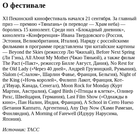
О фестивале
XI Пекинский кинофестиваль начался 21 сентября. За главный
приз — премию «Тяньтань» (в переводе — Храм неба) —
боролись 15 кинолент. Среди них «Блокадный дневник»,
кинолента «Конференция» Ивана Твердовского (Россия,
Эстония, Великобритания, Италия). Наряду с российскими
фильмами в программе представлены три китайские картины
— Beyond the Skies (режиссер Лю Чжихай), Before Next Spring
(Ли Гэнь), All About My Mother (Чжао Тяньюй), а также фильм
The Pact («Пакт», режиссер Билле Август, Дания), No Rest for
the Old Lady («Через 40 дней», Андрей Грузницкий, Румыния),
Slalom («Слалом», Шарлин Фавье, Франция, Бельгия), Night of
the King («Ночь королей», Филипп Лакот, Франция, Кот-
д’Ивуар, Канада, Сенегал), Moon Rock for Monday (Курт
Мартин, Австралия), Caged Birds («Птицы в клетке», Оливер
Рихс, Швейцария, Германия), Last Film Show («Однажды в
кино», Пан Налин, Индия, Франция), A School in Cerro Hueso
(Бетания Каппато, Аргентина), Any Day Now (Хами Рамезан,
Финляндия), A Morning of Farewell (Идзуру Нарусима,
Япония).
Источник: ТАСС