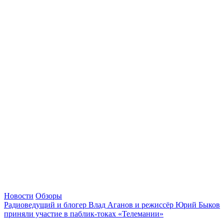
Новости
Обзоры
Радиоведущий и блогер Влад Аганов и режиссёр Юрий Быков
приняли участие в паблик-токах «Телемании»