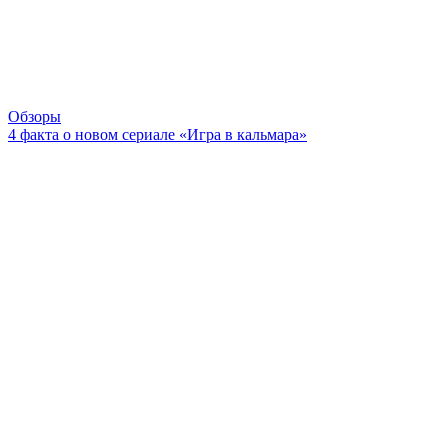
Обзоры
4 факта о новом сериале «Игра в кальмара»