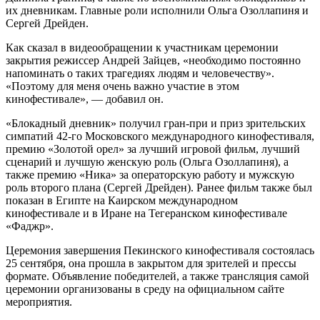
их дневникам. Главные роли исполнили Ольга Озоллапиня и
Сергей Дрейден.
Как сказал в видеообращении к участникам церемонии
закрытия режиссер Андрей Зайцев, «необходимо постоянно
напоминать о таких трагедиях людям и человечеству».
«Поэтому для меня очень важно участие в этом
кинофестивале», — добавил он.
«Блокадный дневник» получил гран-при и приз зрительских
симпатий 42-го Московского международного кинофестиваля,
премию «Золотой орел» за лучший игровой фильм, лучший
сценарий и лучшую женскую роль (Ольга Озоллапиня), а
также премию «Ника» за операторскую работу и мужскую
роль второго плана (Сергей Дрейден). Ранее фильм также был
показан в Египте на Каирском международном
кинофестивале и в Иране на Тегеранском кинофестивале
«Фаджр».
Церемония завершения Пекинского кинофестиваля состоялась
25 сентября, она прошла в закрытом для зрителей и прессы
формате. Объявление победителей, а также трансляция самой
церемонии организованы в среду на официальном сайте
мероприятия.