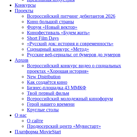
Конкурсы
Проекты
Всероссийский питчинг дебютантов 2026
Кино большой страны
Форум «Новый вектор»
Кинофестиваль «Будем жить»
Short Film Days
«Русский док: история и современность»
Сценарный конкурс «Метод»
Русские веб-сериалы: от бумеров до зумеров
Архив
Всероссийский конкурс видео о социальных
проектах «Хорошая история»
New Distribution
Как создаётся кино
Бизнес-площадка 43 ММКФ
Твой первый фильм
Всероссийский молодежный кинофорум
Герой нашего времени
Круглые столы
О нас
О сайте
Продюсерский центр «Мувистарт»
Платформа MovieStart