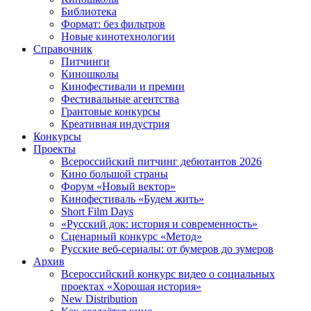
Библиотека
Формат: без фильтров
Новые кинотехнологии
Справочник
Питчинги
Киношколы
Кинофестивали и премии
Фестивальные агентства
Грантовые конкурсы
Креативная индустрия
Конкурсы
Проекты
Всероссийский питчинг дебютантов 2026
Кино большой страны
Форум «Новый вектор»
Кинофестиваль «Будем жить»
Short Film Days
«Русский док: история и современность»
Сценарный конкурс «Метод»
Русские веб-сериалы: от бумеров до зумеров
Архив
Всероссийский конкурс видео о социальных
проектах «Хорошая история»
New Distribution