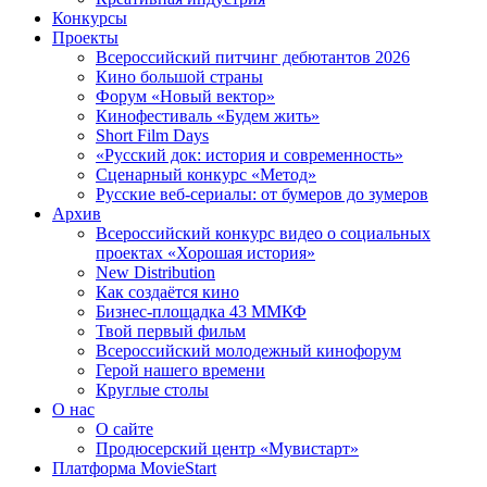
Конкурсы
Проекты
Всероссийский питчинг дебютантов 2026
Кино большой страны
Форум «Новый вектор»
Кинофестиваль «Будем жить»
Short Film Days
«Русский док: история и современность»
Сценарный конкурс «Метод»
Русские веб-сериалы: от бумеров до зумеров
Архив
Всероссийский конкурс видео о социальных
проектах «Хорошая история»
New Distribution
Как создаётся кино
Бизнес-площадка 43 ММКФ
Твой первый фильм
Всероссийский молодежный кинофорум
Герой нашего времени
Круглые столы
О нас
О сайте
Продюсерский центр «Мувистарт»
Платформа MovieStart