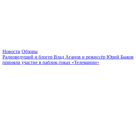
Новости
Обзоры
Радиоведущий и блогер Влад Аганов и режиссёр Юрий Быков
приняли участие в паблик-токах «Телемании»