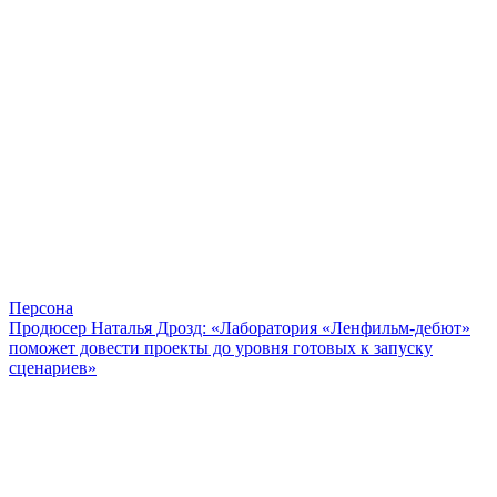
Персона
Продюсер Наталья Дрозд: «Лаборатория «Ленфильм-дебют»
поможет довести проекты до уровня готовых к запуску
сценариев»