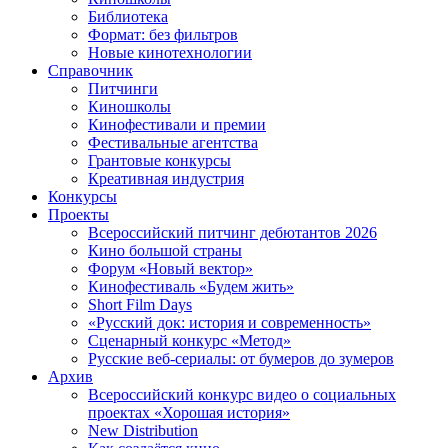
Библиотека
Формат: без фильтров
Новые кинотехнологии
Справочник
Питчинги
Киношколы
Кинофестивали и премии
Фестивальные агентства
Грантовые конкурсы
Креативная индустрия
Конкурсы
Проекты
Всероссийский питчинг дебютантов 2026
Кино большой страны
Форум «Новый вектор»
Кинофестиваль «Будем жить»
Short Film Days
«Русский док: история и современность»
Сценарный конкурс «Метод»
Русские веб-сериалы: от бумеров до зумеров
Архив
Всероссийский конкурс видео о социальных
проектах «Хорошая история»
New Distribution