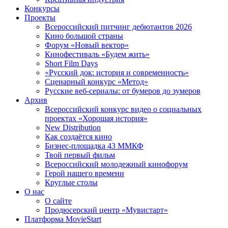
Конкурсы
Проекты
Всероссийский питчинг дебютантов 2026
Кино большой страны
Форум «Новый вектор»
Кинофестиваль «Будем жить»
Short Film Days
«Русский док: история и современность»
Сценарный конкурс «Метод»
Русские веб-сериалы: от бумеров до зумеров
Архив
Всероссийский конкурс видео о социальных
проектах «Хорошая история»
New Distribution
Как создаётся кино
Бизнес-площадка 43 ММКФ
Твой первый фильм
Всероссийский молодежный кинофорум
Герой нашего времени
Круглые столы
О нас
О сайте
Продюсерский центр «Мувистарт»
Платформа MovieStart