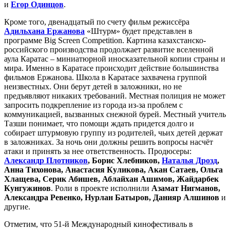
и
Егор Одинцов
.
Кроме того, двенадцатый по счету фильм режиссёра
Адильхана Ержанова
«Штурм» будет представлен в
программе Big Screen Competition. Картина казахстанско-
российского производства продолжает развитие вселенной
аула Каратас – миниатюрной иносказательной копии страны и
мира. Именно в Каратасе происходит действие большинства
фильмов Ержанова. Школа в Каратасе захвачена группой
неизвестных. Они берут детей в заложники, но не
предъявляют никаких требований. Местная полиция не может
запросить подкрепление из города из-за проблем с
коммуникацией, вызванных снежной бурей. Местный учитель
Тазши понимает, что помощи ждать придется долго и
собирает штурмовую группу из родителей, чьих детей держат
в заложниках. За ночь они должны решить вопросы насчёт
атаки и принять за нее ответственность. Продюсеры:
Александр Плотников
, Борис Хлебников,
Наталья Дрозд
,
Анна Тихонова, Анастасия Куликова, Акан Сатаев, Ольга
Хлащева, Серик Абишев, Аблайхан Ашимов, Жайдарбек
Кунгужинов
. Роли в проекте исполнили
Азамат Нигманов,
Александра Ревенко, Нурлан Батыров, Данияр Алшинов
и
другие.
Отметим, что 51-й Международный кинофестиваль в