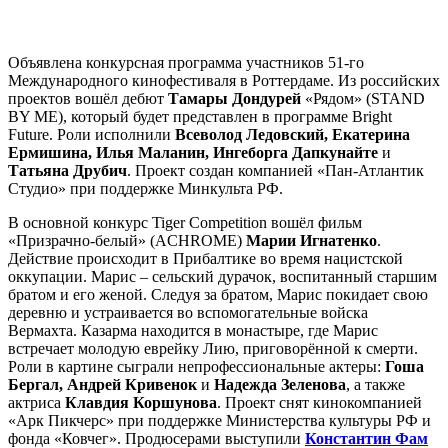
Объявлена конкурсная программа участников 51-го
Международного кинофестиваля в Роттердаме. Из российских
проектов вошёл дебют
Тамары Дондурей
«Рядом» (STAND
BY ME), который будет представлен в программе Bright
Future. Роли исполнили
Всеволод Ледовский, Екатерина
Ермишина, Илья Маланин, Ингеборга Дапкунайте
и
Татьяна Друбич
. Проект создан компанией «Пан-Атлантик
Студио» при поддержке Минкульта РФ.
В основной конкурс Tiger Competition вошёл фильм
«Призрачно-белый» (ACHROME)
Марии Игнатенко
.
Действие происходит в Прибалтике во время нацистской
оккупации. Марис – сельский дурачок, воспитанный старшим
братом и его женой. Следуя за братом, Марис покидает свою
деревню и устраивается во вспомогательные войска
Вермахта. Казарма находится в монастыре, где Марис
встречает молодую еврейку Лию, приговорённой к смерти.
Роли в картине сыграли непрофессиональные актеры:
Гоша
Бергал, Андрей Кривенок
и
Надежда Зеленова
, а также
актриса
Клавдия Коршунова
. Проект снят кинокомпанией
«Арк Пикчерс» при поддержке Министерства культуры РФ и
фонда «Ковчег». Продюсерами выступили
Константин Фам