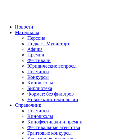
Новости
Материалы
Персона
Подкаст Мувистарт
Афиша
Премии
Фестивали
Юридические вопросы
Питчинги
Конкурсы
Киношколы
Библиотека
Формат: без фильтров
Новые кинотехнологии
Справочник
Питчинги
Киношколы
Кинофестивали и премии
Фестивальные агентства
Грантовые конкурсы
Креативная индустрия