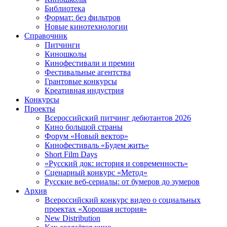
Библиотека
Формат: без фильтров
Новые кинотехнологии
Справочник
Питчинги
Киношколы
Кинофестивали и премии
Фестивальные агентства
Грантовые конкурсы
Креативная индустрия
Конкурсы
Проекты
Всероссийский питчинг дебютантов 2026
Кино большой страны
Форум «Новый вектор»
Кинофестиваль «Будем жить»
Short Film Days
«Русский док: история и современность»
Сценарный конкурс «Метод»
Русские веб-сериалы: от бумеров до зумеров
Архив
Всероссийский конкурс видео о социальных
проектах «Хорошая история»
New Distribution