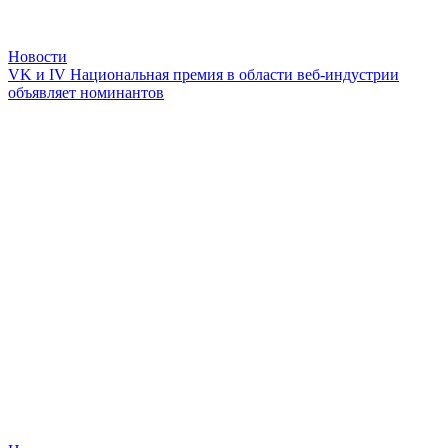
Новости
VK и IV Национальная премия в области веб-индустрии
объявляет номинантов