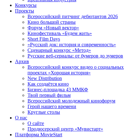
Конкурсы
Проекты
Всероссийский питчинг дебютантов 2026
Кино большой страны
Форум «Новый вектор»
Кинофестиваль «Будем жить»
Short Film Days
«Русский док: история и современность»
Сценарный конкурс «Метод»
Русские веб-сериалы: от бумеров до зумеров
Архив
Всероссийский конкурс видео о социальных
проектах «Хорошая история»
New Distribution
Как создаётся кино
Бизнес-площадка 43 ММКФ
Твой первый фильм
Всероссийский молодежный кинофорум
Герой нашего времени
Круглые столы
О нас
О сайте
Продюсерский центр «Мувистарт»
Платформа MovieStart