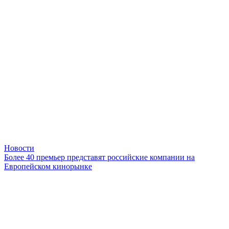
Новости
Более 40 премьер представят российские компании на
Европейском кинорынке