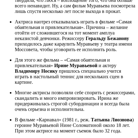
твердила, что Люся – воплощение того, что она больше
всего ненавидит. Ну, а сам фильм Муравьева посмотрела
лишь спустя несколько лет после выхода в прокат.
Актриса наотрез отказывалась играть в фильме «Самая
обаятельная и привлекательная». Причина – желание
отойти от сложившегося на тот момент амплуа
неказистой девчонки. Режиссеру
Геральду Бежанову
приходилось даже караулить Муравьеву у театра имени
Моссовета, чтобы уговорить ее исполнить роль.
Для этого же фильма – «Самая обаятельная и
привлекательная»
Ирине
Муравьевой
и актеру
Владимиру Носику
пришлось специально учится
играть в настольный теннис для нескольких сцен в
картине.
Многие актрисы позволяли себе спорить с режиссерами,
скандалить и много импровизировать. Ирина же
придерживалась строгой субординации и всегда была
очень серьезна и исполнительна.
В фильме «Карнавал» (1981 г., реж.
Татьяна Лиознова
)
героине Муравьевой Нине Соломатиной около 18 лет.
При этом актрисе на момент съемок было 32 года.