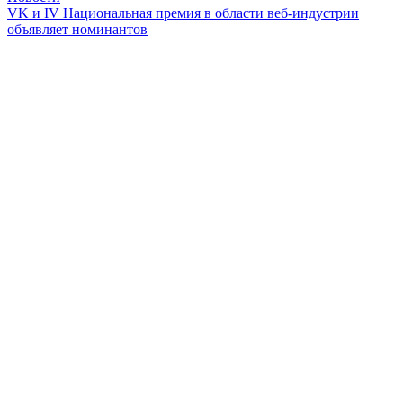
VK и IV Национальная премия в области веб-индустрии
объявляет номинантов