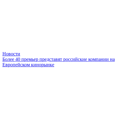
Новости
Более 40 премьер представят российские компании на
Европейском кинорынке