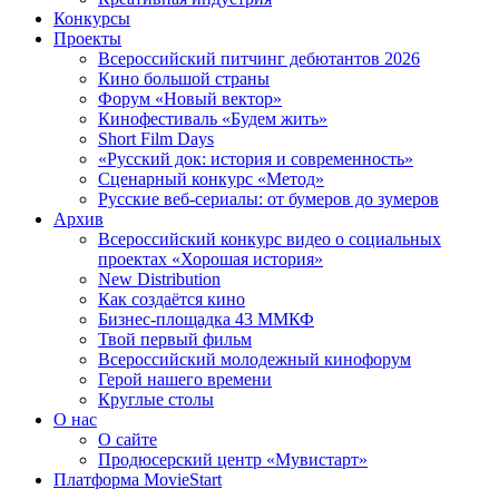
Конкурсы
Проекты
Всероссийский питчинг дебютантов 2026
Кино большой страны
Форум «Новый вектор»
Кинофестиваль «Будем жить»
Short Film Days
«Русский док: история и современность»
Сценарный конкурс «Метод»
Русские веб-сериалы: от бумеров до зумеров
Архив
Всероссийский конкурс видео о социальных
проектах «Хорошая история»
New Distribution
Как создаётся кино
Бизнес-площадка 43 ММКФ
Твой первый фильм
Всероссийский молодежный кинофорум
Герой нашего времени
Круглые столы
О нас
О сайте
Продюсерский центр «Мувистарт»
Платформа MovieStart