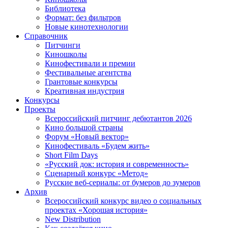
Библиотека
Формат: без фильтров
Новые кинотехнологии
Справочник
Питчинги
Киношколы
Кинофестивали и премии
Фестивальные агентства
Грантовые конкурсы
Креативная индустрия
Конкурсы
Проекты
Всероссийский питчинг дебютантов 2026
Кино большой страны
Форум «Новый вектор»
Кинофестиваль «Будем жить»
Short Film Days
«Русский док: история и современность»
Сценарный конкурс «Метод»
Русские веб-сериалы: от бумеров до зумеров
Архив
Всероссийский конкурс видео о социальных
проектах «Хорошая история»
New Distribution