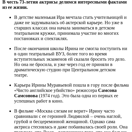
В честь 73-летия актрисы делимся интересными фактами
из ее жизни.
В детстве маленькая Ира мечтала стать учительницей и
даже не задумывалась об актерской карьере. Но уже в
старших классах она начала заниматься в детском
театральном кружке, принимала участие во многих
постановках и спектаклях.
После окончания школы Ирина не смогла поступить ни
в один театральный ВУЗ, более того во время
вступительных экзаменов ей сказали бросить это дело.
Но она не бросила, и уже через год ее приняли в
драматическую студию при Центральном детском
театре.
Карьера Ирины Муравьевой пошла в гору после фильма
«Чисто английское убийство» режиссера
Самсона
Самсонова
(1974 год). Это была одна из первых ее
успешных работ в кино.
В фильме «Москва слезам не верит» Ирину часто
сравнивали с ее героиней Людмилой – очень наглой,
грубой и бесцеремонной женщиной. Однако сама
актриса стеснялась и даже побаивалась своей роли. Она