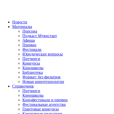
Новости
Материалы
Персона
Подкаст Мувистарт
Афиша
Премии
Фестивали
Юридические вопросы
Питчинги
Конкурсы
Киношколы
Библиотека
Формат: без фильтров
Новые кинотехнологии
Справочник
Питчинги
Киношколы
Кинофестивали и премии
Фестивальные агентства
Грантовые конкурсы
Креативная индустрия