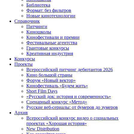
Библиотека
Формат: без фильтров
Новые кинотехнологии
Справочник
Питчинги
Киношколы
Кинофестивали и премии
Фестивальные агентства
Грантовые конкурсы
Креативная индустрия
Конкурсы
Проекты
Всероссийский питчинг дебютантов 2026
Кино большой страны
Форум «Новый вектор»
Кинофестиваль «Будем жить»
Short Film Days
«Русский док: история и современность»
Сценарный конкурс «Метод»
Русские веб-сериалы: от бумеров до зумеров
Архив
Всероссийский конкурс видео о социальных
проектах «Хорошая история»
New Distribution