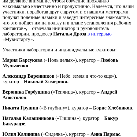
им должное внимание, чтобы обучение проходило
максимально качественно и продуктивно. Надеемся, что наши
участники, поработав друг с другом и с нашими менторами,
получат полезные навыки и заведут интересные знакомства,
что это пойдет им на пользу и в плане установления рабочих
контактов», – отмечала инициатор и руководитель
лаборатории, продюсер
Наталья Дрозд
в интервью
«Мувистарту».
Участники лаборатории и индивидуальные кураторы:
Мария Барсукова
(«Ноль целых»), куратор –
Любовь
Мульменко
.
Александр Варенников
(«Небо, земля и что-то еще»),
куратор –
Николай
Хомерики.
Вероника Горбушина
(«Теплица»), куратор –
Андрей
Апостолов
.
Никита Грушин
(«В глубину»), куратор –
Борис Хлебников
.
Наталья Калашникова
(«Тишина»), куратор –
Бакур
Бакурадзе
.
Юлия Калинина
(«Сиделка»), куратор –
Анна Пармас
.