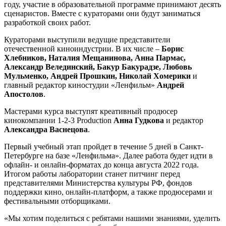
году, участие в образовательной программе принимают десять
сценаристов. Вместе с кураторами они будут заниматься
разработкой своих работ.
Кураторами выступили ведущие представители
отечественной киноиндустрии. В их числе –
Борис
Хлебников, Наталия Мещанинова, Анна Пармас,
Александр Велединский, Бакур Бакурадзе, Любовь
Мульменко, Андрей Прошкин, Николай Хомерики
и
главный редактор киностудии «Ленфильм»
Андрей
Апостолов
.
Мастерами курса выступят креативный продюсер
кинокомпании 1-2-3 Production
Анна Гудкова
и редактор
Александра Васнецова
.
Первый учебный этап пройдет в течение 5 дней в Санкт-
Петербурге на базе «Ленфильма». Далее работа будет идти в
офлайн- и онлайн-форматах до конца августа 2022 года.
Итогом работы лаборатории станет питчинг перед
представителями Министерства культуры РФ, фондов
поддержки кино, онлайн-платформ, а также продюсерами и
фестивальными отборщиками.
«Мы хотим поделиться с ребятами нашими знаниями, уделить