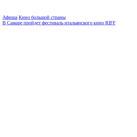
Афиша
Кино большой страны
В Самаре пройдет фестиваль итальянского кино RIFF