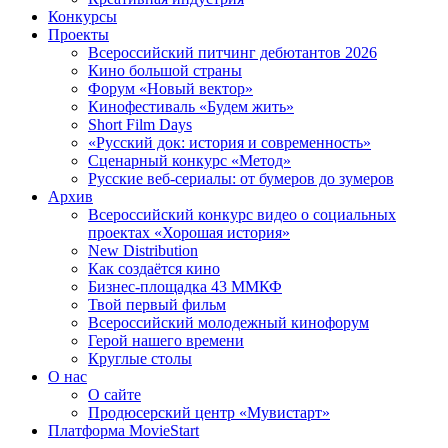
Конкурсы
Проекты
Всероссийский питчинг дебютантов 2026
Кино большой страны
Форум «Новый вектор»
Кинофестиваль «Будем жить»
Short Film Days
«Русский док: история и современность»
Сценарный конкурс «Метод»
Русские веб-сериалы: от бумеров до зумеров
Архив
Всероссийский конкурс видео о социальных
проектах «Хорошая история»
New Distribution
Как создаётся кино
Бизнес-площадка 43 ММКФ
Твой первый фильм
Всероссийский молодежный кинофорум
Герой нашего времени
Круглые столы
О нас
О сайте
Продюсерский центр «Мувистарт»
Платформа MovieStart