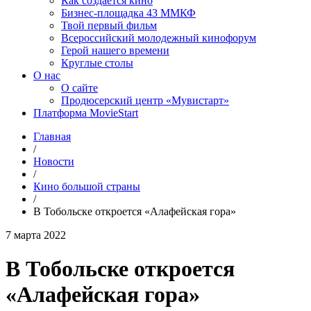
Как создаётся кино
Бизнес-площадка 43 ММКФ
Твой первый фильм
Всероссийский молодежный кинофорум
Герой нашего времени
Круглые столы
О нас
О сайте
Продюсерский центр «Мувистарт»
Платформа MovieStart
Главная
/
Новости
/
Кино большой страны
/
В Тобольске откроется «Алафейская гора»
7 марта 2022
В Тобольске откроется
«Алафейская гора»