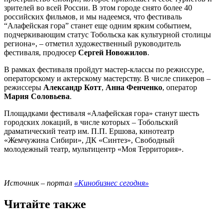
зрителей во всей России. В этом городе снято более 40
российских фильмов, и мы надеемся, что фестиваль
“Алафейская гора” станет еще одним ярким событием,
подчеркивающим статус Тобольска как культурной столицы
региона», – отметил художественный руководитель
фестиваля, продюсер
Сергей Новожилов
.
В рамках фестиваля пройдут мастер-классы по режиссуре,
операторскому и актерскому мастерству. В числе спикеров –
режиссеры
Александр Котт
,
Анна Фенченко
, оператор
Мария Соловьева
.
Площадками фестиваля «Алафейская гора» станут шесть
городских локаций, в числе которых – Тобольский
драматический театр им. П.П. Ершова, кинотеатр
«Жемчужина Сибири», ДК «Синтез», Свободный
молодежный театр, мультицентр «Моя Территория».
Источник – портал
«Кинобизнес сегодня»
Читайте также