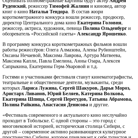
Оценивать полнометражные картины будут актер
Андрей
Руденский
, режиссер
Тимофей Жалнин
и киновед, автор
книг о кино
Наталья Тендора
. В состав жюри
короткометражного конкурса вошли режиссер, продюсер,
директор Центрального дома кино
Екатерина Головня
,
режиссер, актриса, художник, певица
Полина Ольденбург
и
обозреватель «Российской газеты»
Александр Ярошенко
.
В программу конкурса короткометражных фильмов вошли
работы режиссёров: Олега Алмазова, Алены Рубинштейн,
Оксаны Нечаевой, Максима Лаврова, Артура Матвеева,
Максима Капли, Павла Емелина, Анны Озара, Алексея
Сапрыкина, Екатерины Герм-Уваровой и т.д.
Гостями и участниками фестиваля станут кинематографисты,
театральные и общественные деятели, музыканты, среди
которых
Лариса Лужина, Сергей Шакуров, Дарья Мороз,
Аристарх Ливанов, Юрий Беляев, Катерина Волкова,
Екатерина Шпица, Сергей Перегудов, Татьяна Абрамова,
Полина Райкина, Анастасия Денисова
и другие.
«Фестиваль современного и актуального кино неслучайно
проходит в Тобольске. С одной стороны – это город с
многовековой историей, историческая столица Сибири, с
другой – современное активно развивающееся культурное
пространство Сибири, которое привлекает к себе туристов и