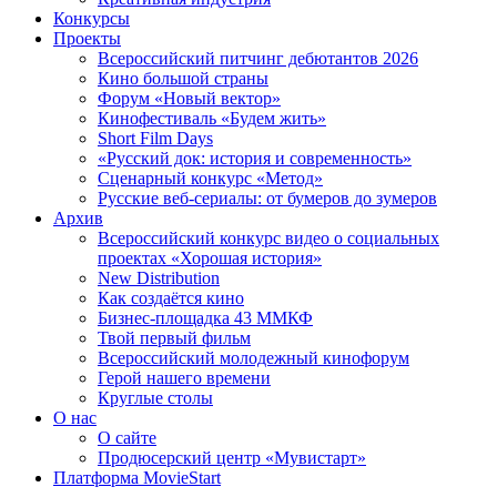
Конкурсы
Проекты
Всероссийский питчинг дебютантов 2026
Кино большой страны
Форум «Новый вектор»
Кинофестиваль «Будем жить»
Short Film Days
«Русский док: история и современность»
Сценарный конкурс «Метод»
Русские веб-сериалы: от бумеров до зумеров
Архив
Всероссийский конкурс видео о социальных
проектах «Хорошая история»
New Distribution
Как создаётся кино
Бизнес-площадка 43 ММКФ
Твой первый фильм
Всероссийский молодежный кинофорум
Герой нашего времени
Круглые столы
О нас
О сайте
Продюсерский центр «Мувистарт»
Платформа MovieStart