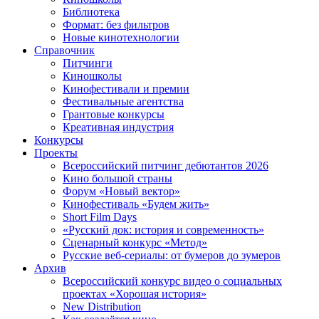
Библиотека
Формат: без фильтров
Новые кинотехнологии
Справочник
Питчинги
Киношколы
Кинофестивали и премии
Фестивальные агентства
Грантовые конкурсы
Креативная индустрия
Конкурсы
Проекты
Всероссийский питчинг дебютантов 2026
Кино большой страны
Форум «Новый вектор»
Кинофестиваль «Будем жить»
Short Film Days
«Русский док: история и современность»
Сценарный конкурс «Метод»
Русские веб-сериалы: от бумеров до зумеров
Архив
Всероссийский конкурс видео о социальных
проектах «Хорошая история»
New Distribution