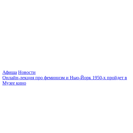
Афиша
Новости
Онлайн-лекция про феминизм и Нью-Йорк 1950-х пройдет в
Музее кино