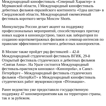
Международный кинофестиваль «Северный Характер» в
Мурманской области, I Международный кинофестиваль
дебютных фильмов евразийского континента «Одна шестая» в
Свердловской области, Международный ежемесячный
фестиваль короткого метра Moscow Shorts.
Минкультуры России делает акцент на поддержку
профессиональных мероприятий, способствующих притоку
новых кадров в киноиндустрию, таких как лаборатория по
созданию короткометражных фильмов и семинар-интенсив по
правилам эффективного питчинга дебютных кинопроектов.
В Москве также пройдет ряд фестивалей – 42-й
Международный студенческий фестиваль ВГИК, 29-й
Открытый фестиваль студенческих и дебютных фильмов
«Святая Анна». На Урале состоится Международный
фестиваль-практикум киношкол «Кинопроба», в Санкт-
Петербурге – Международный фестиваль студенческих
фильмов «ПитерКиТ» и Международный кинофестиваль
студенческих работ звукорежиссеров «INтонации».
Ранее ведомство уже предоставило государственную
поддержку 47 киномероприятиям как на территории страны,
так и за рубежом.