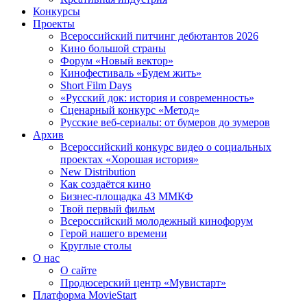
Конкурсы
Проекты
Всероссийский питчинг дебютантов 2026
Кино большой страны
Форум «Новый вектор»
Кинофестиваль «Будем жить»
Short Film Days
«Русский док: история и современность»
Сценарный конкурс «Метод»
Русские веб-сериалы: от бумеров до зумеров
Архив
Всероссийский конкурс видео о социальных
проектах «Хорошая история»
New Distribution
Как создаётся кино
Бизнес-площадка 43 ММКФ
Твой первый фильм
Всероссийский молодежный кинофорум
Герой нашего времени
Круглые столы
О нас
О сайте
Продюсерский центр «Мувистарт»
Платформа MovieStart