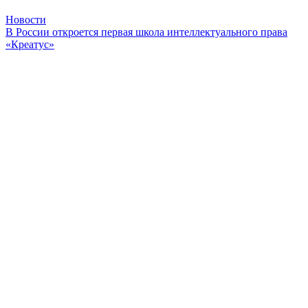
Новости
В России откроется первая школа интеллектуального права
«Креатус»