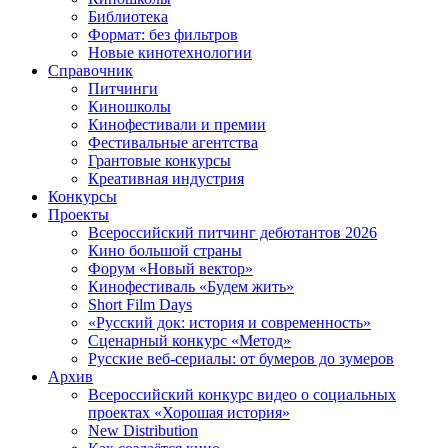
Библиотека
Формат: без фильтров
Новые кинотехнологии
Справочник
Питчинги
Киношколы
Кинофестивали и премии
Фестивальные агентства
Грантовые конкурсы
Креативная индустрия
Конкурсы
Проекты
Всероссийский питчинг дебютантов 2026
Кино большой страны
Форум «Новый вектор»
Кинофестиваль «Будем жить»
Short Film Days
«Русский док: история и современность»
Сценарный конкурс «Метод»
Русские веб-сериалы: от бумеров до зумеров
Архив
Всероссийский конкурс видео о социальных
проектах «Хорошая история»
New Distribution