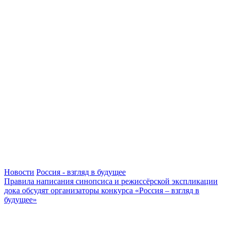
Новости
Россия - взгляд в будущее
Правила написания синопсиса и режиссёрской экспликации
дока обсудят организаторы конкурса «Россия – взгляд в
будущее»