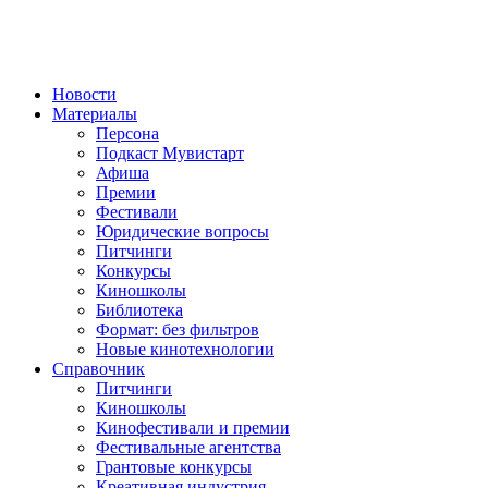
Новости
Материалы
Персона
Подкаст Мувистарт
Афиша
Премии
Фестивали
Юридические вопросы
Питчинги
Конкурсы
Киношколы
Библиотека
Формат: без фильтров
Новые кинотехнологии
Справочник
Питчинги
Киношколы
Кинофестивали и премии
Фестивальные агентства
Грантовые конкурсы
Креативная индустрия