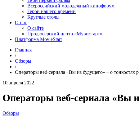
Твой первый фильм
Всероссийский молодежный кинофорум
Герой нашего времени
Круглые столы
О нас
О сайте
Продюсерский центр «Мувистарт»
Платформа MovieStart
Главная
/
Обзоры
/
Операторы веб-сериала «Вы из будущего» – о тонкостях 
10 апреля 2022
Операторы веб-сериала «Вы из
Обзоры