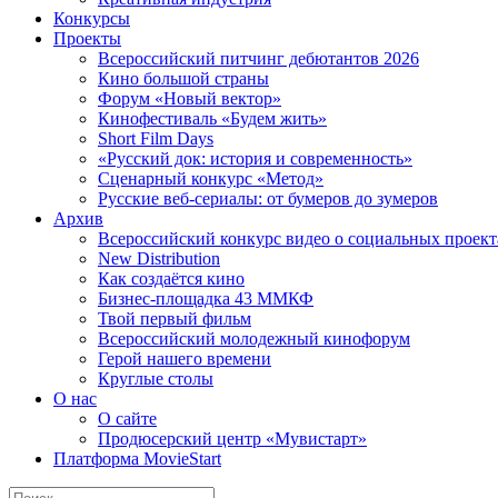
Конкурсы
Проекты
Всероссийский питчинг дебютантов 2026
Кино большой страны
Форум «Новый вектор»
Кинофестиваль «Будем жить»
Short Film Days
«Русский док: история и современность»
Сценарный конкурс «Метод»
Русские веб-сериалы: от бумеров до зумеров
Архив
Всероссийский конкурс видео о социальных проек
New Distribution
Как создаётся кино
Бизнес-площадка 43 ММКФ
Твой первый фильм
Всероссийский молодежный кинофорум
Герой нашего времени
Круглые столы
О нас
О сайте
Продюсерский центр «Мувистарт»
Платформа MovieStart