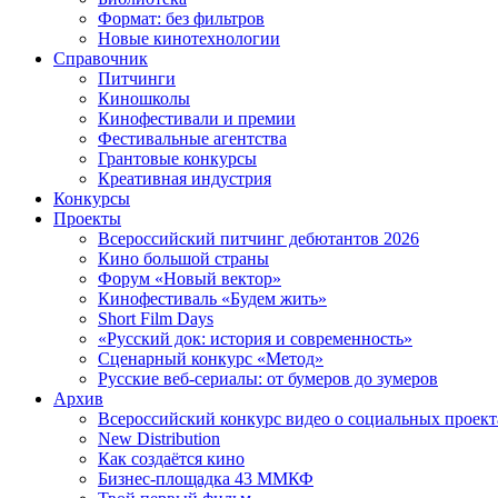
Формат: без фильтров
Новые кинотехнологии
Справочник
Питчинги
Киношколы
Кинофестивали и премии
Фестивальные агентства
Грантовые конкурсы
Креативная индустрия
Конкурсы
Проекты
Всероссийский питчинг дебютантов 2026
Кино большой страны
Форум «Новый вектор»
Кинофестиваль «Будем жить»
Short Film Days
«Русский док: история и современность»
Сценарный конкурс «Метод»
Русские веб-сериалы: от бумеров до зумеров
Архив
Всероссийский конкурс видео о социальных проек
New Distribution
Как создаётся кино
Бизнес-площадка 43 ММКФ