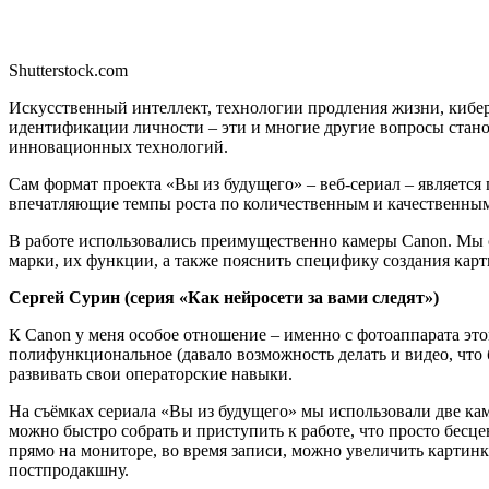
Shutterstock.com
Искусственный интеллект, технологии продления жизни, кибе
идентификации личности – эти и многие другие вопросы становя
инновационных технологий.
Сам формат проекта «Вы из будущего» – веб-сериал – является
впечатляющие темпы роста по количественным и качественным
В работе использовались преимущественно камеры Canon. Мы 
марки, их функции, а также пояснить специфику создания кар
Сергей Сурин
(серия «Как нейросети за вами следят»)
К Canon у меня особое отношение – именно с фотоаппарата это
полифункциональное (давало возможность делать и видео, что 
развивать свои операторские навыки.
На съёмках сериала «Вы из будущего» мы использовали две каме
можно быстро собрать и приступить к работе, что просто бесце
прямо на мониторе, во время записи, можно увеличить картинк
постпродакшну.