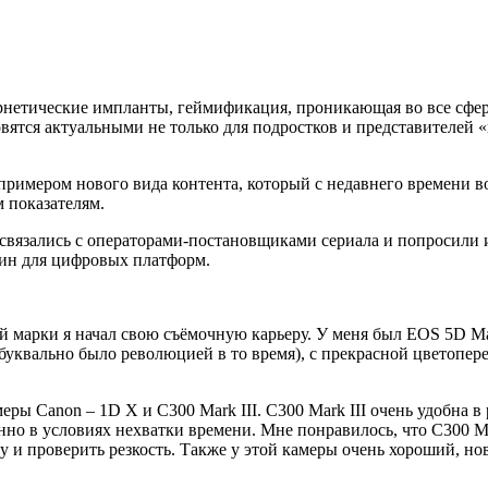
рнетические импланты, геймификация, проникающая во все сфер
тся актуальными не только для подростков и представителей «кре
 примером нового вида контента, который с недавнего времени 
 показателям.
связались с операторами-постановщиками сериала и попросили 
тин для цифровых платформ.
й марки я начал свою съёмочную карьеру. У меня был EOS 5D Mar
буквально было революцией в то время), с прекрасной цветопере
ры Canon – 1D X и C300 Mark III. C300 Mark III очень удобна в
нно в условиях нехватки времени. Мне понравилось, что C300 Ma
у и проверить резкость. Также у этой камеры очень хороший, н