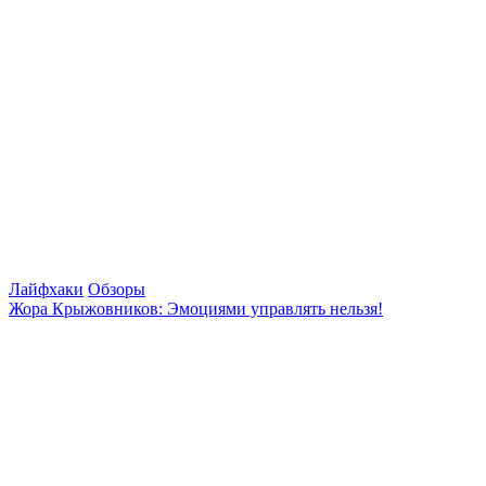
Лайфхаки
Обзоры
Жора Крыжовников: Эмоциями управлять нельзя!