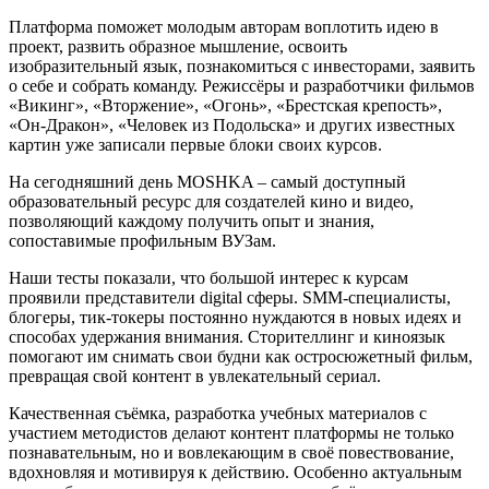
Платформа поможет молодым авторам воплотить идею в
проект, развить образное мышление, освоить
изобразительный язык, познакомиться с инвесторами, заявить
о себе и собрать команду. Режиссёры и разработчики фильмов
«Викинг», «Вторжение», «Огонь», «Брестская крепость»,
«Он-Дракон», «Человек из Подольска» и других известных
картин уже записали первые блоки своих курсов.
На сегодняшний день MOSHKA – самый доступный
образовательный ресурс для создателей кино и видео,
позволяющий каждому получить опыт и знания,
сопоставимые профильным ВУЗам.
Наши тесты показали, что большой интерес к курсам
проявили представители digital сферы. SMM-специалисты,
блогеры, тик-токеры постоянно нуждаются в новых идеях и
способах удержания внимания. Сторителлинг и киноязык
помогают им снимать свои будни как остросюжетный фильм,
превращая свой контент в увлекательный сериал.
Качественная съёмка, разработка учебных материалов с
участием методистов делают контент платформы не только
познавательным, но и вовлекающим в своё повествование,
вдохновляя и мотивируя к действию. Особенно актуальным