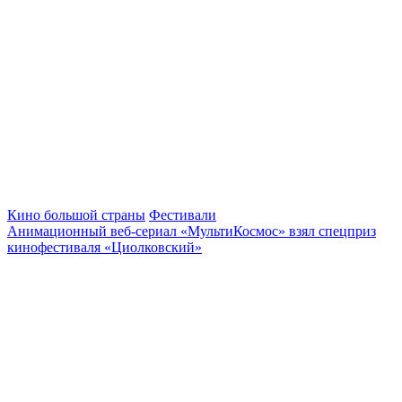
Кино большой страны
Фестивали
Анимационный веб-сериал «МультиКосмос» взял спецприз
кинофестиваля «Циолковский»