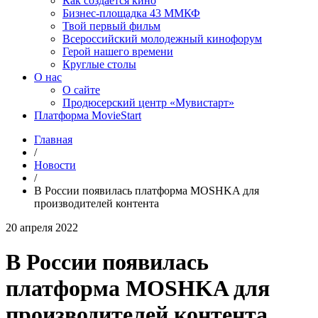
Как создаётся кино
Бизнес-площадка 43 ММКФ
Твой первый фильм
Всероссийский молодежный кинофорум
Герой нашего времени
Круглые столы
О нас
О сайте
Продюсерский центр «Мувистарт»
Платформа MovieStart
Главная
/
Новости
/
В России появилась платформа MOSHKA для
производителей контента
20 апреля 2022
В России появилась
платформа MOSHKA для
производителей контента