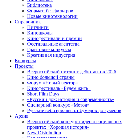
Библиотека
Формат: без фильтров
Новые кинотехнологии
Справочник
Питчинги
Киношколы
Кинофестивали и премии
Фестивальные агентства
Грантовые конкурсы
Креативная индустрия
Конкурсы
Проекты
Всероссийский питчинг дебютантов 2026
Кино большой страны
Форум «Новый вектор»
Кинофестиваль «Будем жить»
Short Film Days
«Русский док: история и современность»
Сценарный конкурс «Метод»
Русские веб-сериалы: от бумеров до зумеров
Архив
Всероссийский конкурс видео о социальных
проектах «Хорошая история»
New Distribution