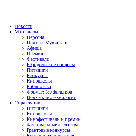
Новости
Материалы
Персона
Подкаст Мувистарт
Афиша
Премии
Фестивали
Юридические вопросы
Питчинги
Конкурсы
Киношколы
Библиотека
Формат: без фильтров
Новые кинотехнологии
Справочник
Питчинги
Киношколы
Кинофестивали и премии
Фестивальные агентства
Грантовые конкурсы
Креативная индустрия