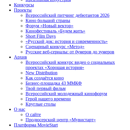
Конкурсы
Проекты
Всероссийский питчинг дебютантов 2026
Кино большой страны
Форум «Новый вектор»
Кинофестиваль «Будем жить»
Short Film Days
«Русский док: история и современность»
Сценарный конкурс «Метод»
Русские веб-сериалы: от бумеров до зумеров
Архив
Всероссийский конкурс видео о социальных
проектах «Хорошая история»
New Distribution
Как создаётся кино
Бизнес-площадка 43 ММКФ
Твой первый фильм
Всероссийский молодежный кинофорум
Герой нашего времени
Круглые столы
О нас
О сайте
Продюсерский центр «Мувистарт»
Платформа MovieStart