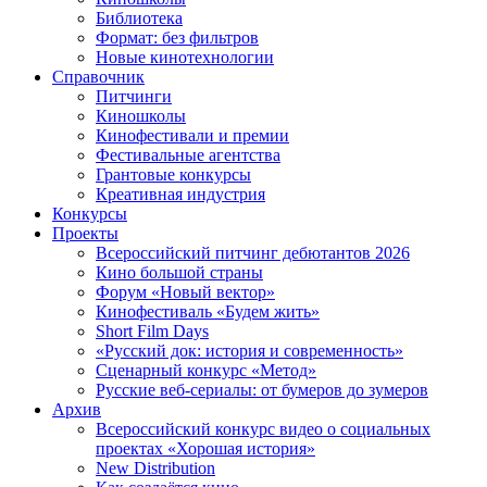
Библиотека
Формат: без фильтров
Новые кинотехнологии
Справочник
Питчинги
Киношколы
Кинофестивали и премии
Фестивальные агентства
Грантовые конкурсы
Креативная индустрия
Конкурсы
Проекты
Всероссийский питчинг дебютантов 2026
Кино большой страны
Форум «Новый вектор»
Кинофестиваль «Будем жить»
Short Film Days
«Русский док: история и современность»
Сценарный конкурс «Метод»
Русские веб-сериалы: от бумеров до зумеров
Архив
Всероссийский конкурс видео о социальных
проектах «Хорошая история»
New Distribution