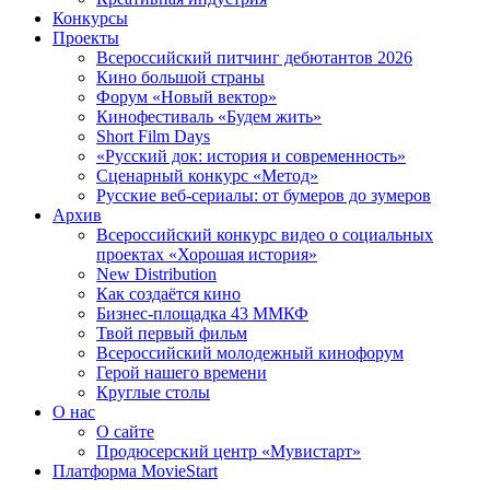
Конкурсы
Проекты
Всероссийский питчинг дебютантов 2026
Кино большой страны
Форум «Новый вектор»
Кинофестиваль «Будем жить»
Short Film Days
«Русский док: история и современность»
Сценарный конкурс «Метод»
Русские веб-сериалы: от бумеров до зумеров
Архив
Всероссийский конкурс видео о социальных
проектах «Хорошая история»
New Distribution
Как создаётся кино
Бизнес-площадка 43 ММКФ
Твой первый фильм
Всероссийский молодежный кинофорум
Герой нашего времени
Круглые столы
О нас
О сайте
Продюсерский центр «Мувистарт»
Платформа MovieStart