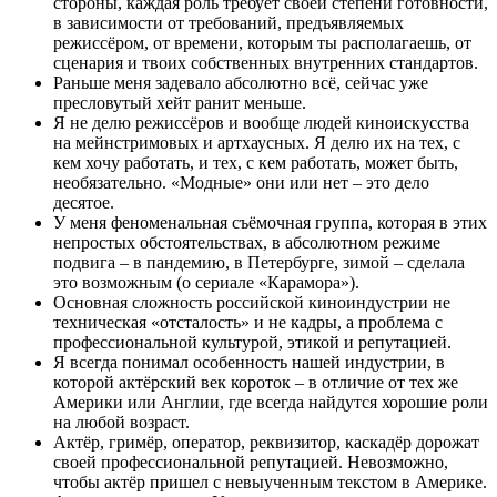
стороны, каждая роль требует своей степени готовности,
в зависимости от требований, предъявляемых
режиссёром, от времени, которым ты располагаешь, от
сценария и твоих собственных внутренних стандартов.
Раньше меня задевало абсолютно всё, сейчас уже
пресловутый хейт ранит меньше.
Я не делю режиссёров и вообще людей киноискусства
на мейнстримовых и артхаусных. Я делю их на тех, с
кем хочу работать, и тех, с кем работать, может быть,
необязательно. «Модные» они или нет – это дело
десятое.
У меня феноменальная съёмочная группа, которая в этих
непростых обстоятельствах, в абсолютном режиме
подвига – в пандемию, в Петербурге, зимой – сделала
это возможным (о сериале «Карамора»).
Основная сложность российской киноиндустрии не
техническая «отсталость» и не кадры, а проблема с
профессиональной культурой, этикой и репутацией.
Я всегда понимал особенность нашей индустрии, в
которой актёрский век короток – в отличие от тех же
Америки или Англии, где всегда найдутся хорошие роли
на любой возраст.
Актёр, гримёр, оператор, реквизитор, каскадёр дорожат
своей профессиональной репутацией. Невозможно,
чтобы актёр пришел с невыученным текстом в Америке.