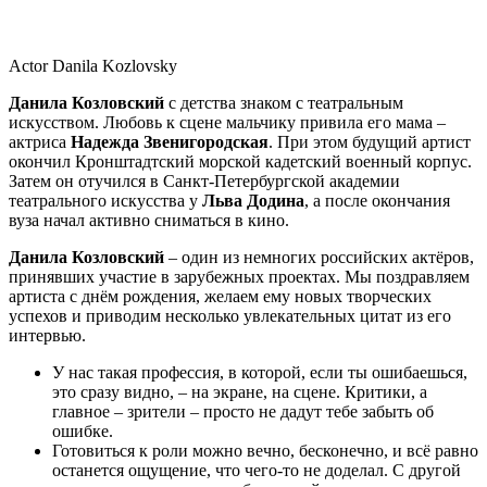
Actor Danila Kozlovsky
Данила Козловский
с детства знаком с театральным
искусством. Любовь к сцене мальчику привила его мама –
актриса
Надежда Звенигородская
. При этом будущий артист
окончил Кронштадтский морской кадетский военный корпус.
Затем он отучился в Санкт-Петербургской академии
театрального искусства у
Льва Додина
, а после окончания
вуза начал активно сниматься в кино.
Данила
Козловский
– один из немногих российских актёров,
принявших участие в зарубежных проектах. Мы поздравляем
артиста с днём рождения, желаем ему новых творческих
успехов и приводим несколько увлекательных цитат из его
интервью.
У нас такая профессия, в которой, если ты ошибаешься,
это сразу видно, – на экране, на сцене. Критики, а
главное – зрители – просто не дадут тебе забыть об
ошибке.
Готовиться к роли можно вечно, бесконечно, и всё равно
останется ощущение, что чего-то не доделал. С другой