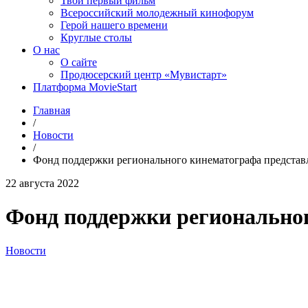
Твой первый фильм
Всероссийский молодежный кинофорум
Герой нашего времени
Круглые столы
О нас
О сайте
Продюсерский центр «Мувистарт»
Платформа MovieStart
Главная
/
Новости
/
Фонд поддержки регионального кинематографа представ
22 августа 2022
Фонд поддержки регионально
Новости