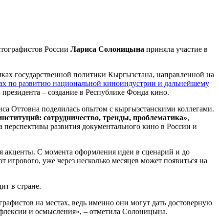
атографистов России
Лариса Солоницына
приняла участие в
мках государственной политики Кыргызстана, направленной на
ах по развитию национальной киноиндустрии и дальнейшему
й президента – создание в Республике Фонда кино.
са Оттовна поделилась опытом с кыргызстанскими коллегами.
нституций: сотрудничество, тренды, проблематика»
,
ла перспективы развития документального кино в России и
я акценты. С момента оформления идеи в сценарий и до
 игрового, уже через несколько месяцев может появиться на
ит в стране.
рафистов на местах, ведь именно они могут дать достоверную
ефлексии и осмысления», – отметила Солоницына.