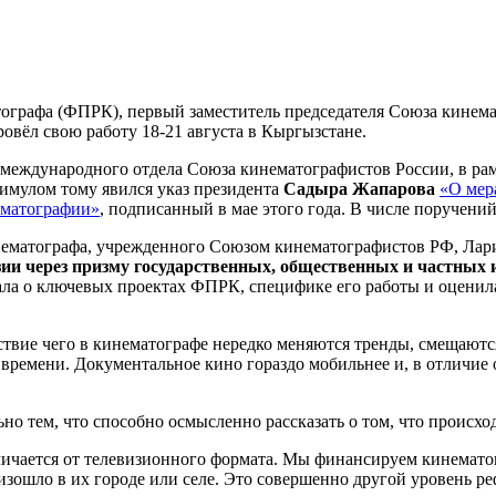
ографа (ФПРК), первый заместитель председателя Союза кинем
овёл свою работу 18-21 августа в Кыргызстане.
 международного отдела Союза кинематографистов России, в ра
имулом тому явился указ президента
Садыра Жапарова
«О мер
ематографии»
, подписанный в мае этого года. В числе поручени
ематографа, учрежденного Союзом кинематографистов РФ, Лари
и через призму государственных, общественных и частных и
азала о ключевых проектах ФПРК, специфике его работы и оцени
ствие чего в кинематографе нередко меняются тренды, смещаютс
емени. Документальное кино гораздо мобильнее и, в отличие от
о тем, что способно осмысленно рассказать о том, что происход
ичается от телевизионного формата. Мы финансируем кинематог
изошло в их городе или селе. Это совершенно другой уровень р