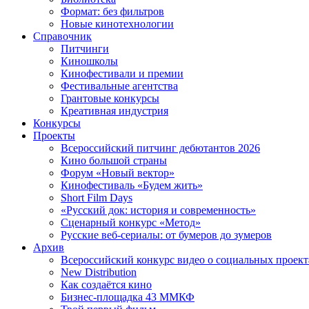
Формат: без фильтров
Новые кинотехнологии
Справочник
Питчинги
Киношколы
Кинофестивали и премии
Фестивальные агентства
Грантовые конкурсы
Креативная индустрия
Конкурсы
Проекты
Всероссийский питчинг дебютантов 2026
Кино большой страны
Форум «Новый вектор»
Кинофестиваль «Будем жить»
Short Film Days
«Русский док: история и современность»
Сценарный конкурс «Метод»
Русские веб-сериалы: от бумеров до зумеров
Архив
Всероссийский конкурс видео о социальных проек
New Distribution
Как создаётся кино
Бизнес-площадка 43 ММКФ