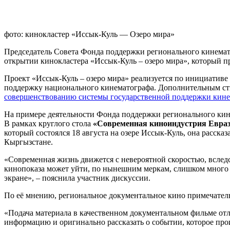
фото: кинокластер «Иссык-Куль — Озеро мира»
Председатель Совета Фонда поддержки регионального кинемат
открытии кинокластера «Иссык-Куль – озеро мира», который пр
Проект «Иссык-Куль – озеро мира» реализуется по инициативе
поддержку национального кинематографа. Дополнительным ст
совершенствованию системы государственной поддержки кин
На примере деятельности Фонда поддержки регионального кин
В рамках круглого стола
«Современная киноиндустрия Еврази
который состоялся 18 августа на озере Иссык-Куль, она расск
Кыргызстане.
«Современная жизнь движется с невероятной скоростью, вслед
кинопоказа может уйти, по нынешним меркам, слишком много вр
экране», – пояснила участник дискуссии.
По её мнению, региональное документальное кино примечательн
«Подача материала в качественном документальном фильме отл
информацию и оригинально рассказать о событии, которое про