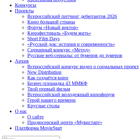
Конкурсы
Проекты
Всероссийский питчинг дебютантов 2026
Кино большой страны
Форум «Новый вектор»
Кинофестиваль «Будем жить»
Short Film Days
«Русский док: история и современность»
Сценарный конкурс «Метод»
Русские веб-сериалы: от бумеров до зумеров
Архив
Всероссийский конкурс видео о социальных проек
New Distribution
Как создаётся кино
Бизнес-площадка 43 ММКФ
Твой первый фильм
Всероссийский молодежный кинофорум
Герой нашего времени
Круглые столы
О нас
О сайте
Продюсерский центр «Мувистарт»
Платформа MovieStart