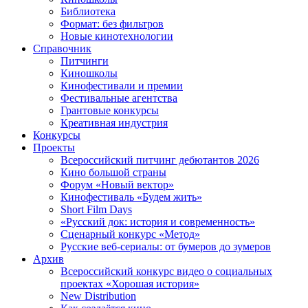
Библиотека
Формат: без фильтров
Новые кинотехнологии
Справочник
Питчинги
Киношколы
Кинофестивали и премии
Фестивальные агентства
Грантовые конкурсы
Креативная индустрия
Конкурсы
Проекты
Всероссийский питчинг дебютантов 2026
Кино большой страны
Форум «Новый вектор»
Кинофестиваль «Будем жить»
Short Film Days
«Русский док: история и современность»
Сценарный конкурс «Метод»
Русские веб-сериалы: от бумеров до зумеров
Архив
Всероссийский конкурс видео о социальных
проектах «Хорошая история»
New Distribution