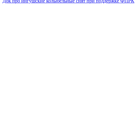
Док про ингушские колыбельные снят при поддержке ФПРК