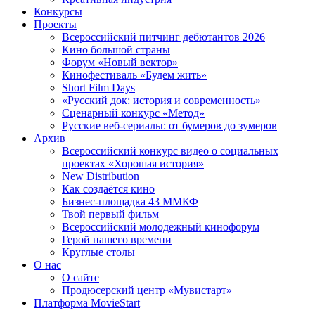
Конкурсы
Проекты
Всероссийский питчинг дебютантов 2026
Кино большой страны
Форум «Новый вектор»
Кинофестиваль «Будем жить»
Short Film Days
«Русский док: история и современность»
Сценарный конкурс «Метод»
Русские веб-сериалы: от бумеров до зумеров
Архив
Всероссийский конкурс видео о социальных
проектах «Хорошая история»
New Distribution
Как создаётся кино
Бизнес-площадка 43 ММКФ
Твой первый фильм
Всероссийский молодежный кинофорум
Герой нашего времени
Круглые столы
О нас
О сайте
Продюсерский центр «Мувистарт»
Платформа MovieStart