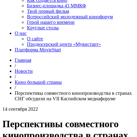
Как создаётся кино
Бизнес-площадка 43 ММКФ
Твой первый фильм
Всероссийский молодежный кинофорум
Герой нашего времени
Круглые столы
О нас
О сайте
Продюсерский центр «Мувистарт»
Платформа MovieStart
Главная
/
Новости
/
Кино большой страны
/
Перспективы совместного кинопроизводства в странах
СНГ обсудили на VII Каспийском медиафоруме
14 сентября 2022
Перспективы совместного
кинопроизводства в странах