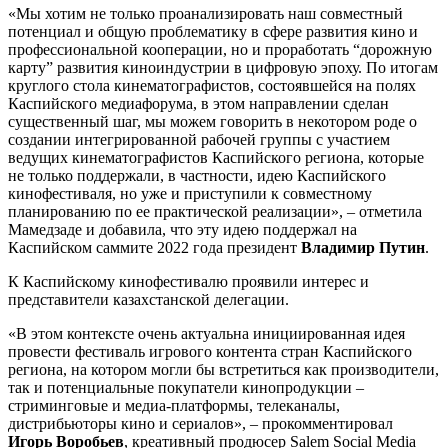
«Мы хотим не только проанализировать наш совместный
потенциал и общую проблематику в сфере развития кино и
профессиональной кооперации, но и проработать “дорожную
карту” развития киноиндустрии в цифровую эпоху. По итогам
круглого стола кинематографистов, состоявшейся на полях
Каспийского медиафорума, в этом направлении сделан
существенный шаг, мы можем говорить в некотором роде о
создании интегрированной рабочей группы с участием
ведущих кинематографистов Каспийского региона, которые
не только поддержали, в частности, идею Каспийского
кинофестиваля, но уже и приступили к совместному
планированию по ее практической реализации», – отметила
Мамедзаде и добавила, что эту идею поддержал на
Каспийском саммите 2022 года президент
Владимир Путин
.
К Каспийскому кинофестивалю проявили интерес и
представители казахстанской делегации.
«В этом контексте очень актуальна инициированная идея
провести фестиваль игрового контента стран Каспийского
региона, на котором могли бы встретиться как производители,
так и потенциальные покупатели кинопродукции –
стриминговые и медиа-платформы, телеканалы,
дистрибьюторы кино и сериалов», – прокомментировал
Игорь Воробьев
, креативный продюсер Salem Social Media