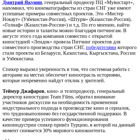
Дмитрий Якунин
, генеральный продюсер ПЦ «Мувистарт»,
напомнил, что кинематографисты из стран СНГ уже имеют
успешные примеры совместных проектов. Это «Мистер
Нокаут» (Узбекистан-Россия), «Штурм» (Казахстан-Россия),
«Голиаф» (Казахстан-Россия») и т.д. По его мнению, найти
новые истории и таланты можно благодаря питчингам. В
августе этого года компания совместно с открытой
киностудией «Лендок» провела Питчинг проектов для
совместного производства стран СНГ,
победителями
которого
стали проекты из Беларуси, Казахстана, Кыргызстана, России
и Узбекистана.
Спикер выразил уверенность в том, что системная работа с
авторами на местах обеспечит киноотрасль историями,
которые непременно найдут отклик у зрителей.
Теймур Джафаров
, кино- и телепродюсер, генеральный
директор киностудии Team Films, обратил внимание
участников дискуссии на необходимость применения
индустриального подхода в производстве кино и сериалов,
что трудновыполнимо без государственной поддержки. В
качестве примера успешного функционирования
киноиндустрии спикер привёл Турцию, в которой на данный
момент снимается 30% мирового киноконтента.