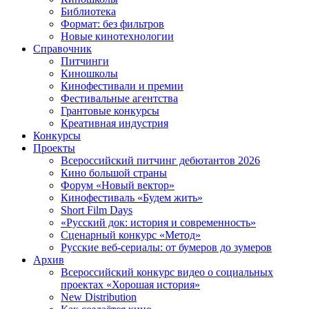
Библиотека
Формат: без фильтров
Новые кинотехнологии
Справочник
Питчинги
Киношколы
Кинофестивали и премии
Фестивальные агентства
Грантовые конкурсы
Креативная индустрия
Конкурсы
Проекты
Всероссийский питчинг дебютантов 2026
Кино большой страны
Форум «Новый вектор»
Кинофестиваль «Будем жить»
Short Film Days
«Русский док: история и современность»
Сценарный конкурс «Метод»
Русские веб-сериалы: от бумеров до зумеров
Архив
Всероссийский конкурс видео о социальных
проектах «Хорошая история»
New Distribution