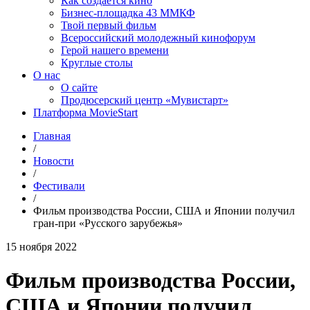
Как создаётся кино
Бизнес-площадка 43 ММКФ
Твой первый фильм
Всероссийский молодежный кинофорум
Герой нашего времени
Круглые столы
О нас
О сайте
Продюсерский центр «Мувистарт»
Платформа MovieStart
Главная
/
Новости
/
Фестивали
/
Фильм производства России, США и Японии получил
гран-при «Русского зарубежья»
15 ноября 2022
Фильм производства России,
США и Японии получил