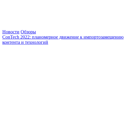
Новости
Обзоры
ConTech 2022: планомерное движение к импортозамещению
контента и технологий