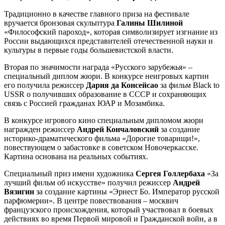
Традиционно в качестве главного приза на фестивале
вручается бронзовая скульптура
Галины Шилиной
«Философский пароход», которая символизирует изгнание из
России выдающихся представителей отечественной науки и
культуры в первые годы большевистской власти.
Вторая по значимости награда «Русского зарубежья» –
специальный диплом жюри. В конкурсе неигровых картин
его получила режиссер
Дария да Консейсао
за фильм Black to
USSR о получивших образование в СССР и сохраняющих
связь с Россией гражданах ЮАР и Мозамбика.
В конкурсе игрового кино специальным дипломом жюри
награжден режиссер
Андрей
Кончаловский
за создание
историко-драматического фильма «Дорогие товарищи!»,
повествующем о забастовке в советском Новочеркасске.
Картина основана на реальных событиях.
Специальный приз имени художника
Сергея Голлербаха
«За
лучший фильм об искусстве» получил режиссер
Андрей
Вязигин
за создание картины «Эрнест Бо. Император русской
парфюмерии». В центре повествования – москвич
французского происхождения, который участвовал в боевых
действиях во время Первой мировой и Гражданской войн, а в