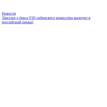
Новости
Триллер о боксе F20 сибирского режиссёра выходит в
российский прокат