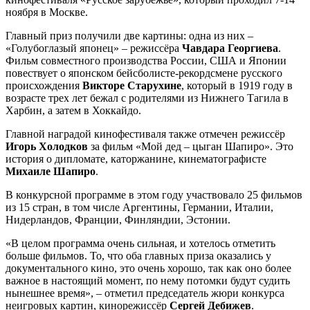
ноября в Москве.
Главный приз получили две картины: одна из них –
«Голубоглазый японец» – режиссёра
Чавдара Георгиева
.
Фильм совместного производства России, США и Японии
повествует о японском бейсболисте-рекордсмене русского
происхождения
Викторе Старухине
, который в 1919 году в
возрасте трех лет бежал с родителями из Нижнего Тагила в
Харбин, а затем в Хоккайдо.
Главной наградой кинофестиваля также отмечен режиссёр
Игорь Холодков
за фильм «Мой дед – цыган Шапиро». Это
история о дипломате, каторжанине, кинематографисте
Михаиле Шапиро
.
В конкурсной программе в этом году участвовало 25 фильмов
из 15 стран, в том числе Аргентины, Германии, Италии,
Нидерландов, Франции, Финляндии, Эстонии.
«В целом программа очень сильная, и хотелось отметить
больше фильмов. То, что оба главных приза оказались у
документального кино, это очень хорошо, так как оно более
важное в настоящий момент, по нему потомки будут судить
нынешнее время», – отметил председатель жюри конкурса
неигровых картин, кинорежиссёр
Сергей Дебижев
.