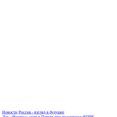
Новости
Россия - взгляд в будущее
Док «Ящерка» снят в Перми при поддержке ФПРК