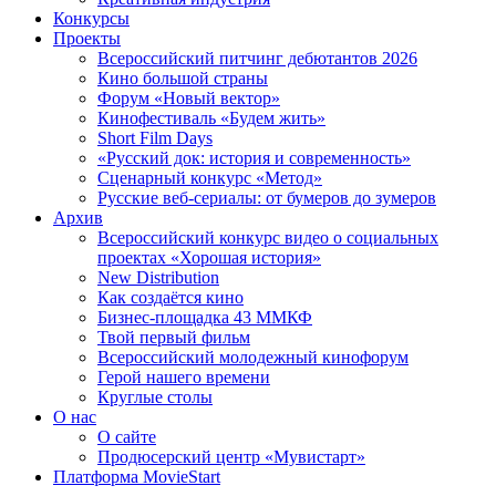
Конкурсы
Проекты
Всероссийский питчинг дебютантов 2026
Кино большой страны
Форум «Новый вектор»
Кинофестиваль «Будем жить»
Short Film Days
«Русский док: история и современность»
Сценарный конкурс «Метод»
Русские веб-сериалы: от бумеров до зумеров
Архив
Всероссийский конкурс видео о социальных
проектах «Хорошая история»
New Distribution
Как создаётся кино
Бизнес-площадка 43 ММКФ
Твой первый фильм
Всероссийский молодежный кинофорум
Герой нашего времени
Круглые столы
О нас
О сайте
Продюсерский центр «Мувистарт»
Платформа MovieStart