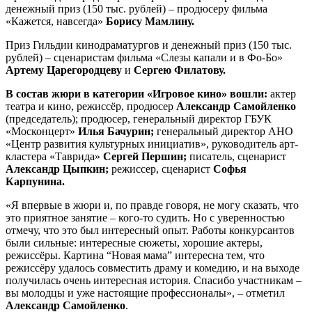
денежный приз (150 тыс. рублей) – продюсеру фильма
«Кажется, навсегда»
Борису Мамлину.
Приз Гильдии кинодраматургов и денежный приз (150 тыс.
рублей) – сценаристам фильма «Слезы капали и в Фо-Бо»
Артему Царегородцеву
и
Сергею
Филатову.
В состав жюри в категории «Игровое кино» вошли:
актер
театра и кино, режиссёр, продюсер
Александр Самойленко
(председатель); продюсер, генеральный директор ГБУК
«Москонцерт»
Илья Бачурин;
генеральный директор АНО
«Центр развития культурных инициатив», руководитель арт-
кластера «Таврида»
Сергей Першин;
писатель, сценарист
Александр Цыпкин;
режиссер, сценарист
Софья
Карпунина.
«Я впервые в жюри и, по правде говоря, не могу сказать, что
это приятное занятие – кого-то судить. Но с уверенностью
отмечу, что это был интересный опыт. Работы конкурсантов
были сильные: интересные сюжеты, хорошие актеры,
режиссёры. Картина “Новая мама” интересна тем, что
режиссёру удалось совместить драму и комедию, и на выходе
получилась очень интересная история. Спасибо участникам –
вы молодцы и уже настоящие профессионалы», – отметил
Александр Самойленко
.