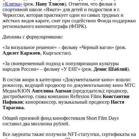
«Клятва»
(реж.
Нану Тлисов
). Отметим, что фильм о
спортивной школе «Яматэ» для детей и подростков в г.
Черкесске, которая практикует один из самых трудных и
жёстких видов карате, снят при содействии Фонда поддержки
регионального кинематографа (ФПРК).
Дипломы с формулировками:
«За визуальное решение» – фильму «Черный вагон» (реж.
Адилет Каржоев
, Кыргызстан).
«За своевременный подход к популяризации культуры
народов России» – фильму «У ЕНГ» (реж.
Денис Шаблий
).
В состав жюри в категории «Документальное кино» вошли:
режиссер, ведущий продюсер по документальному кино МТС
Медиа/KION
Ангелина Ашман
(председатель); продюсер,
дистрибьютор, глава компании Reflexion Films
Константин
Нафиков
; кинорежиссер, музыкальный продюсер
Настя
Тарасова.
Общий призовой фонд кинофестиваля Short Film Days
составил два миллиона рублей.
Все лауреаты также получили NFT-статуэтки, сертификаты на