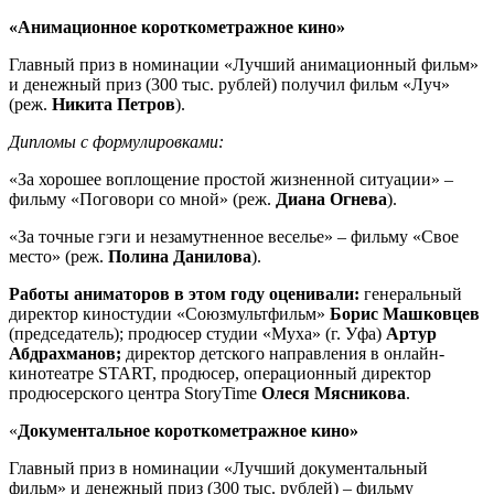
«Анимационное короткометражное кино»
Главный приз в номинации «Лучший анимационный фильм»
и денежный приз (300 тыс. рублей) получил фильм «Луч»
(реж.
Никита Петров
).
Дипломы с формулировками:
«За хорошее воплощение простой жизненной ситуации» –
фильму «Поговори со мной» (реж.
Диана Огнева
).
«За точные гэги и незамутненное веселье» – фильму «Свое
место» (реж.
Полина Данилова
).
Работы аниматоров в этом году оценивали:
генеральный
директор киностудии «Союзмультфильм»
Борис Машковцев
(председатель); продюсер студии «Муха» (г. Уфа)
Артур
Абдрахманов;
директор детского направления в онлайн-
кинотеатре START, продюсер, операционный директор
продюсерского центра StoryTime
Олеся Мясникова
.
«
Документальное короткометражное кино»
Главный приз в номинации «Лучший документальный
фильм» и денежный приз (300 тыс. рублей) – фильму