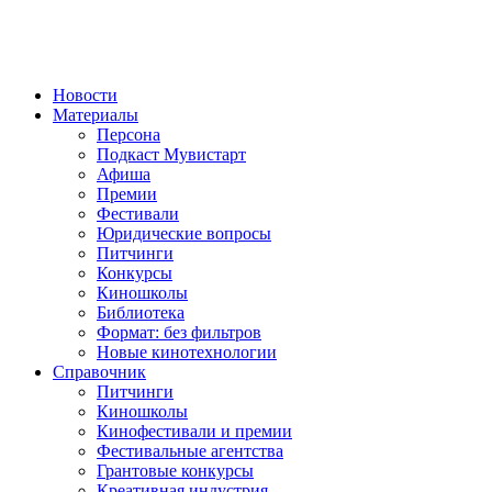
Новости
Материалы
Персона
Подкаст Мувистарт
Афиша
Премии
Фестивали
Юридические вопросы
Питчинги
Конкурсы
Киношколы
Библиотека
Формат: без фильтров
Новые кинотехнологии
Справочник
Питчинги
Киношколы
Кинофестивали и премии
Фестивальные агентства
Грантовые конкурсы
Креативная индустрия