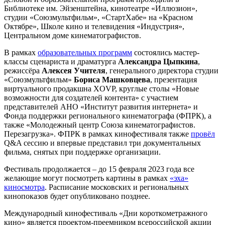
Библиотеке им. Эйзенштейна, кинотеатре «Иллюзион»,
студии «Союзмультфильм», «СтартХабе» на «Красном
Октябре», Школе кино и телевидения «Индустрия»,
Центральном доме кинематографистов.
В рамках
образовательных программ
состоялись мастер-
классы сценариста и драматурга
Александра Цыпкина
,
режиссёра
Алексея Учителя
, генерального директора студии
«Союзмультфильм»
Бориса Машковцева
, презентация
виртуального продакшна XOVP, круглые столы «Новые
возможности для создателей контента» с участием
представителей АНО «Институт развития интернета» и
Фонда поддержки регионального кинематографа (ФПРК), а
также «Молодежный центр Союза кинематографистов.
Перезагрузка». ФПРК в рамках кинофестиваля также
провёл
Q&A сессию и впервые представил три документальных
фильма, снятых при поддержке организации.
Фестиваль продолжается – до 15 февраля 2023 года все
желающие могут посмотреть картины в рамках
«эха»
киносмотра
. Расписание московских и региональных
кинопоказов будет опубликовано позднее.
Международный кинофестиваль «Дни короткометражного
кино» является проектом-преемником всероссийской акции