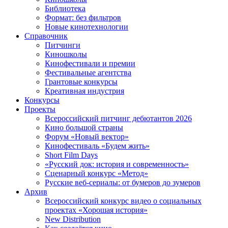
Библиотека
Формат: без фильтров
Новые кинотехнологии
Справочник
Питчинги
Киношколы
Кинофестивали и премии
Фестивальные агентства
Грантовые конкурсы
Креативная индустрия
Конкурсы
Проекты
Всероссийский питчинг дебютантов 2026
Кино большой страны
Форум «Новый вектор»
Кинофестиваль «Будем жить»
Short Film Days
«Русский док: история и современность»
Сценарный конкурс «Метод»
Русские веб-сериалы: от бумеров до зумеров
Архив
Всероссийский конкурс видео о социальных
проектах «Хорошая история»
New Distribution