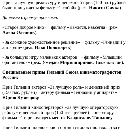
Приз за лучшую режиссуру и денежный приз (150 ты.) рублей
были присуждены фильму «С собой» (реж.
Никита Сичка
).
Дипломы с формулировками:
«Старое доброе кино» – фильму «Кажется, навсегда» (реж.
Алена Олейник
).
«За сложное художественное решение» – фильму «Геннадий у
аппарата» (реж.
Илья Пономарев
).
«За большую игру маленьких актеров» – фильму «Младший
брат ангелов» (реж.
Умеджо Мирзоширинов
, Таджикистан).
Специальные призы Гильдий Союза кинематографистов
России:
Приз Гильдии актеров «За лучшую роль» и денежный приз
(150 тыс. рублей) – актеру фильма «Геннадий у аппарата»
Юрию Кузнецову.
Приз Гильдии кинооператоров «За лучшую операторскую
работу» и денежный приз (150 тыс. рублей) – оператору
фильма «Старикам здесь место»
Владиславу
Тинькову
.
Приз Гильдии продюсеров и организаторов производства и