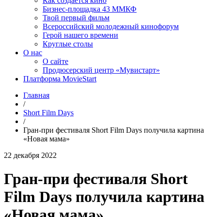
Как создаётся кино
Бизнес-площадка 43 ММКФ
Твой первый фильм
Всероссийский молодежный кинофорум
Герой нашего времени
Круглые столы
О нас
О сайте
Продюсерский центр «Мувистарт»
Платформа MovieStart
Главная
/
Short Film Days
/
Гран-при фестиваля Short Film Days получила картина
«Новая мама»
22 декабря 2022
Гран-при фестиваля Short
Film Days получила картина
«Новая мама»