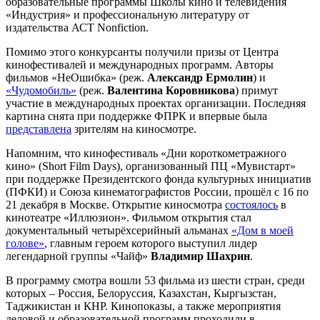
образовательные программы Школы кино и телевидения
«Индустрия» и профессиональную литературу от
издательства АСТ Nonfiction.
Помимо этого конкурсанты получили призы от Центра
кинофестивалей и международных программ. Авторы
фильмов «НеОшибка» (реж.
Александр Ермолин
) и
«Чудомобиль»
(реж.
Валентина
Коровникова
) примут
участие в международных проектах организации. Последняя
картина снята при поддержке ФПРК и впервые была
представлена
зрителям на киносмотре.
Напомним, что кинофестиваль «Дни короткометражного
кино» (Short Film Days), организованный ПЦ «Мувистарт»
при поддержке Президентского фонда культурных инициатив
(ПФКИ) и Союза кинематографистов России, прошёл с 16 по
21 декабря в Москве. Открытие киносмотра
состоялось
в
кинотеатре «Иллюзион». Фильмом открытия стал
документальный четырёхсерийный альманах
«Дом в моей
голове»
, главным героем которого выступил лидер
легендарной группы «Чайф»
Владимир Шахрин
.
В программу смотра вошли 53 фильма из шести стран, среди
которых – Россия, Белоруссия, Казахстан, Кыргызстан,
Таджикистан и КНР. Кинопоказы, а также мероприятия
деловой и образовательной программ проходили в