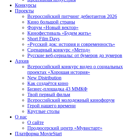
Конкурсы
Проекты
Всероссийский питчинг дебютантов 2026
Кино большой страны
Форум «Новый вектор»
Кинофестиваль «Будем жить»
Short Film Days
«Русский док: история и современность»
Сценарный конкурс «Метод»
Русские веб-сериалы: от бумеров до зумеров
Архив
Всероссийский конкурс видео о социальных
проектах «Хорошая история»
New Distribution
Как создаётся кино
Бизнес-площадка 43 ММКФ
Твой первый фильм
Всероссийский молодежный кинофорум
Герой нашего времени
Круглые столы
О нас
О сайте
Продюсерский центр «Мувистарт»
Платформа MovieStart