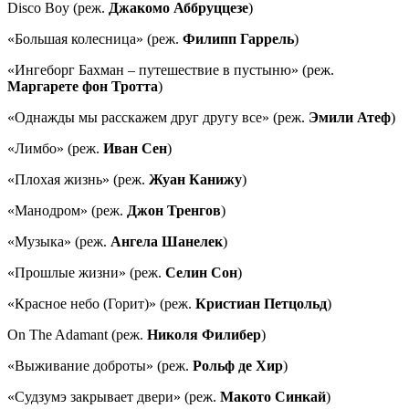
Disco Boy (реж.
Джакомо Аббруццезе
)
«Большая колесница» (реж.
Филипп Гаррель
)
«Ингеборг Бахман – путешествие в пустыню» (реж.
Маргарете фон Тротта
)
«Однажды мы расскажем друг другу все» (реж.
Эмили Атеф
)
«Лимбо» (реж.
Иван Сен
)
«Плохая жизнь» (реж.
Жуан Канижу
)
«Манодром» (реж.
Джон Тренгов
)
«Музыка» (реж.
Ангела Шанелек
)
«Прошлые жизни» (реж.
Селин Сон
)
«Красное небо (Горит)» (реж.
Кристиан
Петцольд
)
On The Adamant (реж.
Николя Филибер
)
«Выживание доброты» (реж.
Рольф де Хир
)
«Судзумэ закрывает двери» (реж.
Макото Синкай
)