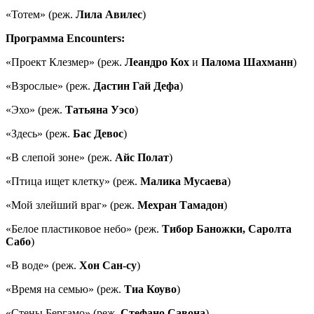
«Тотем» (реж.
Лила Авилес
)
Программа Encounters:
«Проект Клезмер» (реж.
Леандро Кох
и
Палома Шахманн
)
«Взрослые» (реж.
Дастин Гай Дефа
)
«Эхо» (реж.
Татьяна Уэсо
)
«Здесь» (реж.
Бас Девос
)
«В слепой зоне» (реж.
Айс Полат
)
«Птица ищет клетку» (реж.
Малика Мусаева
)
«Мой злейший враг» (реж.
Мехран Тамадон
)
«Белое пластиковое небо» (реж.
Тибор Баножки, Саролта
Сабо
)
«В воде» (реж.
Хон Сан-су
)
«Время на семью» (реж.
Тиа Коуво
)
«Стены Бергамо» (реж.
Стефано Савона
)