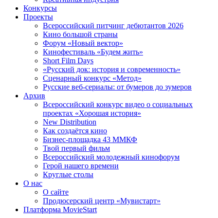
Конкурсы
Проекты
Всероссийский питчинг дебютантов 2026
Кино большой страны
Форум «Новый вектор»
Кинофестиваль «Будем жить»
Short Film Days
«Русский док: история и современность»
Сценарный конкурс «Метод»
Русские веб-сериалы: от бумеров до зумеров
Архив
Всероссийский конкурс видео о социальных
проектах «Хорошая история»
New Distribution
Как создаётся кино
Бизнес-площадка 43 ММКФ
Твой первый фильм
Всероссийский молодежный кинофорум
Герой нашего времени
Круглые столы
О нас
О сайте
Продюсерский центр «Мувистарт»
Платформа MovieStart