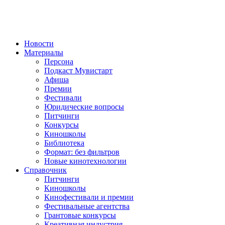
Новости
Материалы
Персона
Подкаст Мувистарт
Афиша
Премии
Фестивали
Юридические вопросы
Питчинги
Конкурсы
Киношколы
Библиотека
Формат: без фильтров
Новые кинотехнологии
Справочник
Питчинги
Киношколы
Кинофестивали и премии
Фестивальные агентства
Грантовые конкурсы
Креативная индустрия