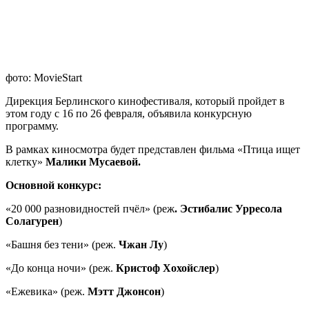
фото: MovieStart
Дирекция Берлинского кинофестиваля, который пройдет в
этом году с 16 по 26 февраля, объявила конкурсную
программу.
В рамках киносмотра будет представлен фильма «Птица ищет
клетку»
Малики Мусаевой.
Основной конкурс:
«20 000 разновидностей пчёл» (реж
. Эстибалис Урресола
Солагурен
)
«Башня без тени» (реж.
Чжан Лу
)
«До конца ночи» (реж.
Кристоф Хохойслер
)
«Ежевика» (реж.
Мэтт Джонсон
)