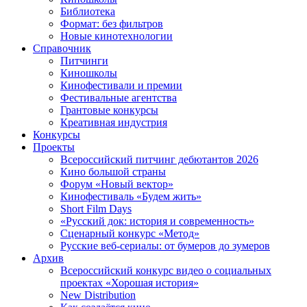
Библиотека
Формат: без фильтров
Новые кинотехнологии
Справочник
Питчинги
Киношколы
Кинофестивали и премии
Фестивальные агентства
Грантовые конкурсы
Креативная индустрия
Конкурсы
Проекты
Всероссийский питчинг дебютантов 2026
Кино большой страны
Форум «Новый вектор»
Кинофестиваль «Будем жить»
Short Film Days
«Русский док: история и современность»
Сценарный конкурс «Метод»
Русские веб-сериалы: от бумеров до зумеров
Архив
Всероссийский конкурс видео о социальных
проектах «Хорошая история»
New Distribution