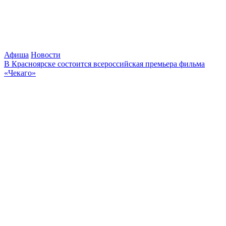
Афиша
Новости
В Красноярске состоится всероссийская премьера фильма
«Чекаго»