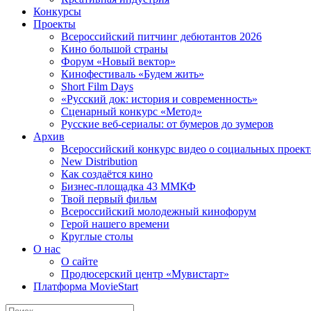
Конкурсы
Проекты
Всероссийский питчинг дебютантов 2026
Кино большой страны
Форум «Новый вектор»
Кинофестиваль «Будем жить»
Short Film Days
«Русский док: история и современность»
Сценарный конкурс «Метод»
Русские веб-сериалы: от бумеров до зумеров
Архив
Всероссийский конкурс видео о социальных проек
New Distribution
Как создаётся кино
Бизнес-площадка 43 ММКФ
Твой первый фильм
Всероссийский молодежный кинофорум
Герой нашего времени
Круглые столы
О нас
О сайте
Продюсерский центр «Мувистарт»
Платформа MovieStart