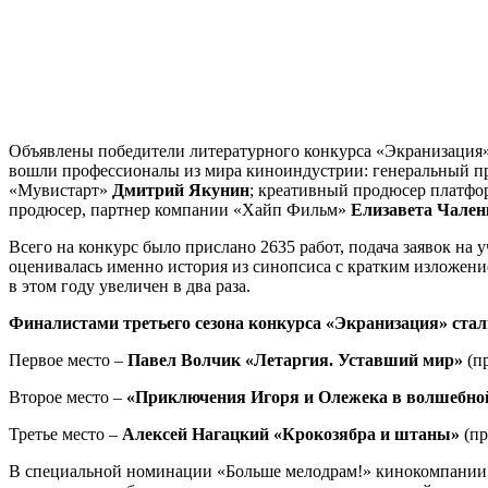
Объявлены победители литературного конкурса «Экранизация»,
вошли профессионалы из мира киноиндустрии: генеральный 
«Мувистарт»
Дмитрий Якунин
; креативный продюсер платф
продюсер, партнер компании «Хайп Фильм»
Елизавета Чален
Всего на конкурс было прислано 2635 работ, подача заявок на 
оценивалась именно история из синопсиса с кратким изложени
в этом году увеличен в два раза.
Финалистами третьего сезона конкурса «Экранизация» стал
Первое место –
Павел Волчик «Летаргия. Уставший мир»
(п
Второе место –
«Приключения Игоря и Олежека в волшебной
Третье место –
Алексей Нагацкий «Крокозябра и штаны»
(пр
В специальной номинации «Больше мелодрам!» кинокомпан