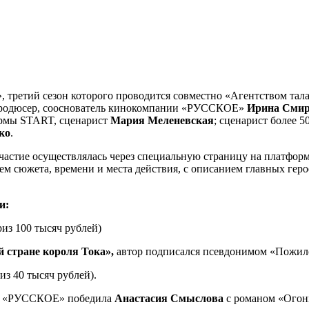
 третий сезон которого проводится совместно «Агентством тала
продюсер, сооснователь кинокомпании «РУССКОЕ»
Ирина Смир
ормы START, сценарист
Мария Меленевская
; сценарист более 
ко
.
участие осуществлялась через специальную страницу на платформ
ем сюжета, времени и места действия, с описанием главных гер
и:
риз 100 тысяч рублей)
 стране короля Тока»,
автор подписался псевдонимом «Пожило
из 40 тысяч рублей).
ии «РУССКОЕ» победила
Анастасия Смыслова
с романом «Огонь