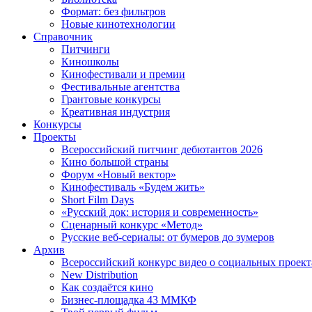
Формат: без фильтров
Новые кинотехнологии
Справочник
Питчинги
Киношколы
Кинофестивали и премии
Фестивальные агентства
Грантовые конкурсы
Креативная индустрия
Конкурсы
Проекты
Всероссийский питчинг дебютантов 2026
Кино большой страны
Форум «Новый вектор»
Кинофестиваль «Будем жить»
Short Film Days
«Русский док: история и современность»
Сценарный конкурс «Метод»
Русские веб-сериалы: от бумеров до зумеров
Архив
Всероссийский конкурс видео о социальных проек
New Distribution
Как создаётся кино
Бизнес-площадка 43 ММКФ