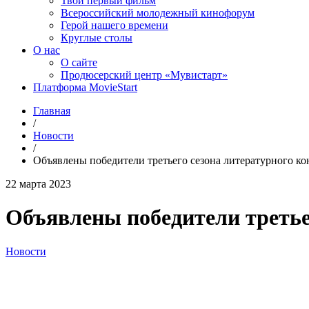
Твой первый фильм
Всероссийский молодежный кинофорум
Герой нашего времени
Круглые столы
О нас
О сайте
Продюсерский центр «Мувистарт»
Платформа MovieStart
Главная
/
Новости
/
Объявлены победители третьего сезона литературного к
22 марта 2023
Объявлены победители третье
Новости