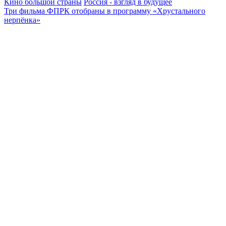
Кино большой страны
Россия - взгляд в будущее
Три фильма ФПРК отобраны в программу «Хрустального
нерпёнка»