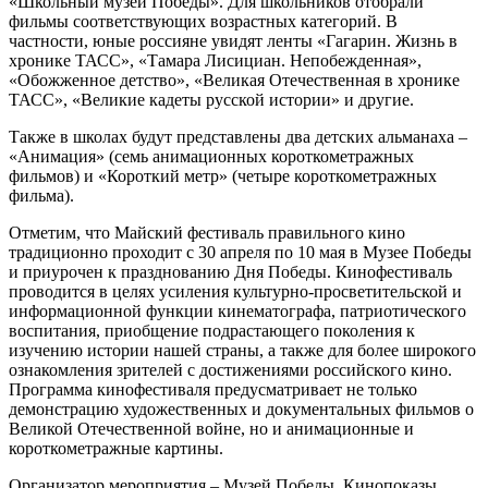
«Школьный музей Победы». Для школьников отобрали
фильмы соответствующих возрастных категорий. В
частности, юные россияне увидят ленты «Гагарин. Жизнь в
хронике ТАСС», «Тамара Лисициан. Непобежденная»,
«Обожженное детство», «Великая Отечественная в хронике
ТАСС», «Великие кадеты русской истории» и другие.
Также в школах будут представлены два детских альманаха –
«Анимация» (семь анимационных короткометражных
фильмов) и «Короткий метр» (четыре короткометражных
фильма).
Отметим, что Майский фестиваль правильного кино
традиционно проходит с 30 апреля по 10 мая в Музее Победы
и приурочен к празднованию Дня Победы. Кинофестиваль
проводится в целях усиления культурно-просветительской и
информационной функции кинематографа, патриотического
воспитания, приобщение подрастающего поколения к
изучению истории нашей страны, а также для более широкого
ознакомления зрителей с достижениями российского кино.
Программа кинофестиваля предусматривает не только
демонстрацию художественных и документальных фильмов о
Великой Отечественной войне, но и анимационные и
короткометражные картины.
Организатор мероприятия – Музей Победы. Кинопоказы