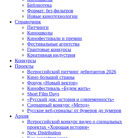
Библиотека
Формат: без фильтров
Новые кинотехнологии
Справочник
Питчинги
Киношколы
Кинофестивали и премии
Фестивальные агентства
Грантовые конкурсы
Креативная индустрия
Конкурсы
Проекты
Всероссийский питчинг дебютантов 2026
Кино большой страны
Форум «Новый вектор»
Кинофестиваль «Будем жить»
Short Film Days
«Русский док: история и современность»
Сценарный конкурс «Метод»
Русские веб-сериалы: от бумеров до зумеров
Архив
Всероссийский конкурс видео о социальных
проектах «Хорошая история»
New Distribution