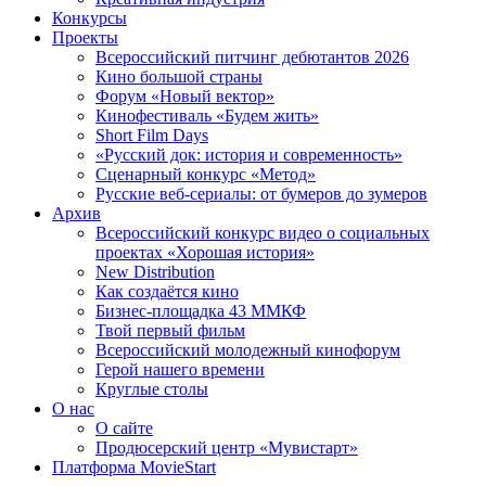
Конкурсы
Проекты
Всероссийский питчинг дебютантов 2026
Кино большой страны
Форум «Новый вектор»
Кинофестиваль «Будем жить»
Short Film Days
«Русский док: история и современность»
Сценарный конкурс «Метод»
Русские веб-сериалы: от бумеров до зумеров
Архив
Всероссийский конкурс видео о социальных
проектах «Хорошая история»
New Distribution
Как создаётся кино
Бизнес-площадка 43 ММКФ
Твой первый фильм
Всероссийский молодежный кинофорум
Герой нашего времени
Круглые столы
О нас
О сайте
Продюсерский центр «Мувистарт»
Платформа MovieStart