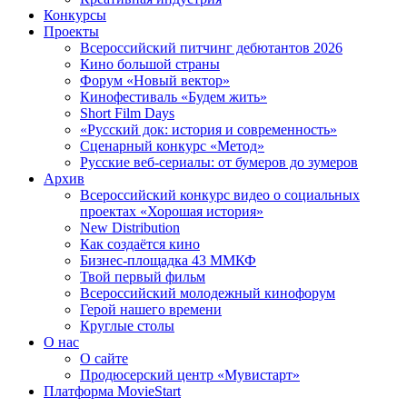
Конкурсы
Проекты
Всероссийский питчинг дебютантов 2026
Кино большой страны
Форум «Новый вектор»
Кинофестиваль «Будем жить»
Short Film Days
«Русский док: история и современность»
Сценарный конкурс «Метод»
Русские веб-сериалы: от бумеров до зумеров
Архив
Всероссийский конкурс видео о социальных
проектах «Хорошая история»
New Distribution
Как создаётся кино
Бизнес-площадка 43 ММКФ
Твой первый фильм
Всероссийский молодежный кинофорум
Герой нашего времени
Круглые столы
О нас
О сайте
Продюсерский центр «Мувистарт»
Платформа MovieStart