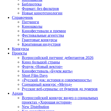
Библиотека
Формат: без фильтров
Новые кинотехнологии
Справочник
Питчинги
Киношколы
Кинофестивали и премии
Фестивальные агентства
Грантовые конкурсы
Креативная индустрия
Конкурсы
Проекты
Всероссийский питчинг дебютантов 2026
Кино большой страны
Форум «Новый вектор»
Кинофестиваль «Будем жить»
Short Film Days
«Русский док: история и современность»
Сценарный конкурс «Метод»
Русские веб-сериалы: от бумеров до зумеров
Архив
Всероссийский конкурс видео о социальных
проектах «Хорошая история»
New Distribution