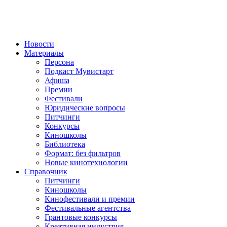
Новости
Материалы
Персона
Подкаст Мувистарт
Афиша
Премии
Фестивали
Юридические вопросы
Питчинги
Конкурсы
Киношколы
Библиотека
Формат: без фильтров
Новые кинотехнологии
Справочник
Питчинги
Киношколы
Кинофестивали и премии
Фестивальные агентства
Грантовые конкурсы
Креативная индустрия