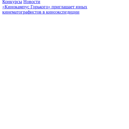
Конкурсы
Новости
«Кинокампус Горького» приглашает юных
кинематографистов в киноэкспедиции