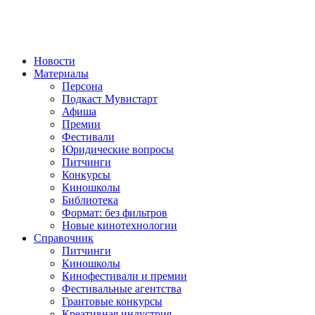
Новости
Материалы
Персона
Подкаст Мувистарт
Афиша
Премии
Фестивали
Юридические вопросы
Питчинги
Конкурсы
Киношколы
Библиотека
Формат: без фильтров
Новые кинотехнологии
Справочник
Питчинги
Киношколы
Кинофестивали и премии
Фестивальные агентства
Грантовые конкурсы
Креативная индустрия