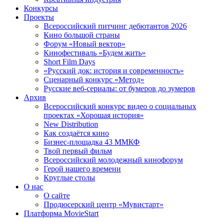
Конкурсы
Проекты
Всероссийский питчинг дебютантов 2026
Кино большой страны
Форум «Новый вектор»
Кинофестиваль «Будем жить»
Short Film Days
«Русский док: история и современность»
Сценарный конкурс «Метод»
Русские веб-сериалы: от бумеров до зумеров
Архив
Всероссийский конкурс видео о социальных
проектах «Хорошая история»
New Distribution
Как создаётся кино
Бизнес-площадка 43 ММКФ
Твой первый фильм
Всероссийский молодежный кинофорум
Герой нашего времени
Круглые столы
О нас
О сайте
Продюсерский центр «Мувистарт»
Платформа MovieStart