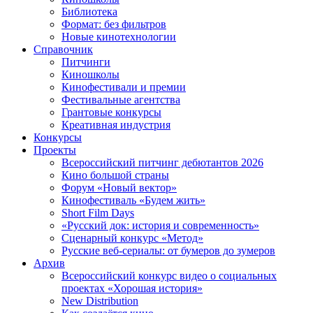
Библиотека
Формат: без фильтров
Новые кинотехнологии
Справочник
Питчинги
Киношколы
Кинофестивали и премии
Фестивальные агентства
Грантовые конкурсы
Креативная индустрия
Конкурсы
Проекты
Всероссийский питчинг дебютантов 2026
Кино большой страны
Форум «Новый вектор»
Кинофестиваль «Будем жить»
Short Film Days
«Русский док: история и современность»
Сценарный конкурс «Метод»
Русские веб-сериалы: от бумеров до зумеров
Архив
Всероссийский конкурс видео о социальных
проектах «Хорошая история»
New Distribution