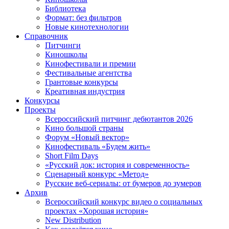
Библиотека
Формат: без фильтров
Новые кинотехнологии
Справочник
Питчинги
Киношколы
Кинофестивали и премии
Фестивальные агентства
Грантовые конкурсы
Креативная индустрия
Конкурсы
Проекты
Всероссийский питчинг дебютантов 2026
Кино большой страны
Форум «Новый вектор»
Кинофестиваль «Будем жить»
Short Film Days
«Русский док: история и современность»
Сценарный конкурс «Метод»
Русские веб-сериалы: от бумеров до зумеров
Архив
Всероссийский конкурс видео о социальных
проектах «Хорошая история»
New Distribution