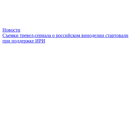
Новости
Съемки тревел-сериала о российском виноделии стартовали
при поддержке ИРИ