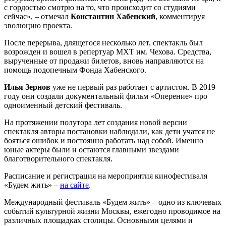
с гордостью смотрю на то, что происходит со студиями
сейчас», – отмечал
Константин Хабенский
, комментируя
эволюцию проекта.
После перерыва, длящегося несколько лет, спектакль был
возрожден и вошел в репертуар МХТ им. Чехова. Средства,
вырученные от продажи билетов, вновь направляются на
помощь подопечным Фонда Хабенского.
Илья Зернов
уже не первый раз работает с артистом. В 2019
году они создали документальный фильм «Оперение» про
одноименный детский фестиваль.
На протяжении полутора лет создания новой версии
спектакля авторы постановки наблюдали, как дети учатся не
бояться ошибок и постоянно работать над собой. Именно
юные актеры были и остаются главными звездами
благотворительного спектакля.
Расписание и регистрация на мероприятия кинофестиваля
«Будем жить» –
на сайте
.
Международный фестиваль «Будем жить» – одно из ключевых
событий культурной жизни Москвы, ежегодно проводимое на
различных площадках столицы. Основными целями и