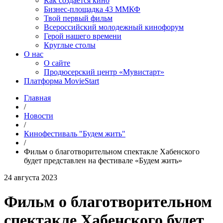
Как создаётся кино
Бизнес-площадка 43 ММКФ
Твой первый фильм
Всероссийский молодежный кинофорум
Герой нашего времени
Круглые столы
О нас
О сайте
Продюсерский центр «Мувистарт»
Платформа MovieStart
Главная
/
Новости
/
Кинофестиваль "Будем жить"
/
Фильм о благотворительном спектакле Хабенского
будет представлен на фестивале «Будем жить»
24 августа 2023
Фильм о благотворительном
спектакле Хабенского будет