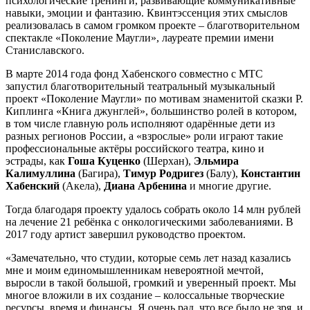
психологические тренинги, развивающие коммуникативные
навыки, эмоции и фантазию. Квинтэссенция этих смыслов
реализовалась в самом громком проекте – благотворительном
спектакле «Поколение Маугли», лауреате премии имени
Станиславского.
В марте 2014 года фонд Хабенского совместно с МТС
запустил благотворительный театральный музыкальный
проект «Поколение Маугли» по мотивам знаменитой сказки Р.
Киплинга «Книга джунглей», большинство ролей в котором,
в том числе главную роль исполняют одарённые дети из
разных регионов России, а «взрослые» роли играют такие
профессиональные актёры российского театра, кино и
эстрады, как
Гоша Куценко
(Шерхан),
Эльмира
Калимуллина
(Багира),
Тимур
Родригез
(Балу),
Константин
Хабенский
(Акела),
Диана Арбенина
и многие другие.
Тогда благодаря проекту удалось собрать около 14 млн рублей
на лечение 21 ребёнка с онкологическими заболеваниями. В
2017 году артист завершил руководство проектом.
«Замечательно, что студии, которые семь лет назад казались
мне и моим единомышленникам невероятной мечтой,
выросли в такой большой, громкий и уверенный проект. Мы
многое вложили в их создание – колоссальные творческие
ресурсы, время и финансы. Я очень рад, что все было не зря, и