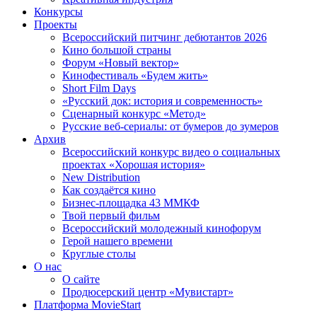
Конкурсы
Проекты
Всероссийский питчинг дебютантов 2026
Кино большой страны
Форум «Новый вектор»
Кинофестиваль «Будем жить»
Short Film Days
«Русский док: история и современность»
Сценарный конкурс «Метод»
Русские веб-сериалы: от бумеров до зумеров
Архив
Всероссийский конкурс видео о социальных
проектах «Хорошая история»
New Distribution
Как создаётся кино
Бизнес-площадка 43 ММКФ
Твой первый фильм
Всероссийский молодежный кинофорум
Герой нашего времени
Круглые столы
О нас
О сайте
Продюсерский центр «Мувистарт»
Платформа MovieStart