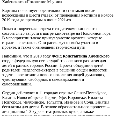
Хабенского
«Поколение Маугли».
Картина повествует о деятельности спектакля после
возрождения в шести главах: от проведения кастинга в ноябре
2019 года до премьеры в июне 2021-го.
Показ и творческая встреча с создателями киноленты
состоится 25 августа в шатре-кинотеатре на Поклонной горе.
В мероприятии также примут участие артисты, которые
играли в спектакле. Они расскажут о своём участии в
проекте, а также о нынешнем творческом пути.
Напомним, что в 2010 году Фонд
Константина
Хабенского
создал федеральную сеть студий творческого развития для
детей в разных городах России. Проект объединил детей,
родителей, педагогов-актеров в решении общей непростой
задачи – воспитании нового поколения людей думающих,
чувствующих, свободных в самовыражении и
самореализации.
Студии действуют в 11 городах страны: Санкт-Петербурге,
Казани, Новосибирске, Перми, Уфе, Воронеже, Нижнем
Новгороде, Челябинске, Тольятти, Иванове и Сочи. Занятия
бесплатны для детей. В основе образовательного процесса –
дисциплины 1-3 курсов театральных вузов, а также