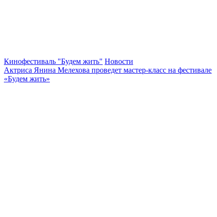
Кинофестиваль "Будем жить"
Новости
Актриса Янина Мелехова проведет мастер-класс на фестивале
«Будем жить»