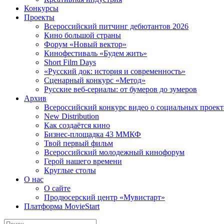
Конкурсы
Проекты
Всероссийский питчинг дебютантов 2026
Кино большой страны
Форум «Новый вектор»
Кинофестиваль «Будем жить»
Short Film Days
«Русский док: история и современность»
Сценарный конкурс «Метод»
Русские веб-сериалы: от бумеров до зумеров
Архив
Всероссийский конкурс видео о социальных проек
New Distribution
Как создаётся кино
Бизнес-площадка 43 ММКФ
Твой первый фильм
Всероссийский молодежный кинофорум
Герой нашего времени
Круглые столы
О нас
О сайте
Продюсерский центр «Мувистарт»
Платформа MovieStart