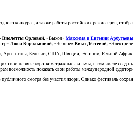
дного конкурса, а также работы российских режиссеров, отобра
»
Виолетты Орловой
, «Выход»
Максима и Евгении Арбугаев
етер»
Люси Корольковой
, «Чёрное»
Вики Дёгтевой
, «Электрич
ии, Аргентины, Бельгии, США, Швеции, Эстонии, Южной Африки
х свои первые короткометражные фильмы, в том числе создать 
торам возможность показать свои работы международной аудитор
е публичного смотра без участия жюри. Однако фестиваль сох