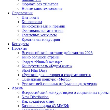
Формат: без фильтров
Новые кинотехнологии
Справочник
Питчинги
Киношколы
Кинофестивали и премии
Фестивальные агентства
Грантовые конкурсы
Креативная индустрия
Конкурсы
Проекты
Всероссийский питчинг дебютантов 2026
Кино большой страны
Форум «Новый вектор»
Кинофестиваль «Будем жить»
Short Film Days
«Русский док: история и современность»
Сценарный конкурс «Метод»
Русские веб-сериалы: от бумеров до зумеров
Архив
Всероссийский конкурс видео о социальных проек
New Distribution
Как создаётся кино
Бизнес-площадка 43 ММКФ