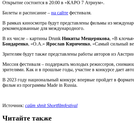
Открытие состоится в 20:00 в «КАРО 7 Атриум».
Билеты и расписание –
на сайте
фестиваля.
В рамках киносмотра будут представлены фильмы из междунаро
рекомендованные для международного.
В их числе – картины Drunk
Никиты Мещерякова
, «В клочья
Бондаренко
, «О.А.»
Ярослав Кириченко
, «Самый сильный в
Зрителям будут также представлены работы авторов из Австр
Миссия фестиваля – поддержать молодых режиссеров, снимающи
зрителями. Как и в прошлые годы, участие в конкурсе дает ав
В 2023 году национальный конкурс впервые пройдет в формат
фильм из программы Made in Russia.
Источник:
сайт shnit Shortfilmfestival
Читайте также