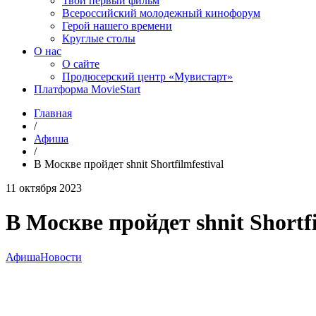
Твой первый фильм
Всероссийский молодежный кинофорум
Герой нашего времени
Круглые столы
О нас
О сайте
Продюсерский центр «Мувистарт»
Платформа MovieStart
Главная
/
Афиша
/
В Москве пройдет shnit Shortfilmfestival
11 октября 2023
В Москве пройдет shnit Shortfi
Афиша
Новости