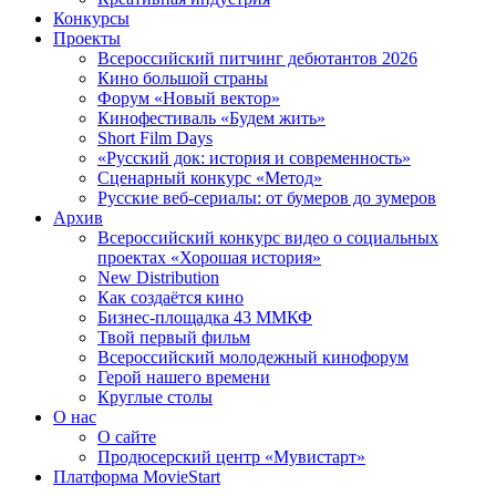
Конкурсы
Проекты
Всероссийский питчинг дебютантов 2026
Кино большой страны
Форум «Новый вектор»
Кинофестиваль «Будем жить»
Short Film Days
«Русский док: история и современность»
Сценарный конкурс «Метод»
Русские веб-сериалы: от бумеров до зумеров
Архив
Всероссийский конкурс видео о социальных
проектах «Хорошая история»
New Distribution
Как создаётся кино
Бизнес-площадка 43 ММКФ
Твой первый фильм
Всероссийский молодежный кинофорум
Герой нашего времени
Круглые столы
О нас
О сайте
Продюсерский центр «Мувистарт»
Платформа MovieStart