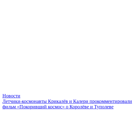
Новости
Летчики-космонавты Крикалёв и Калери прокомментировали
фильм «Покоривший космос» о Королёве и Туполеве