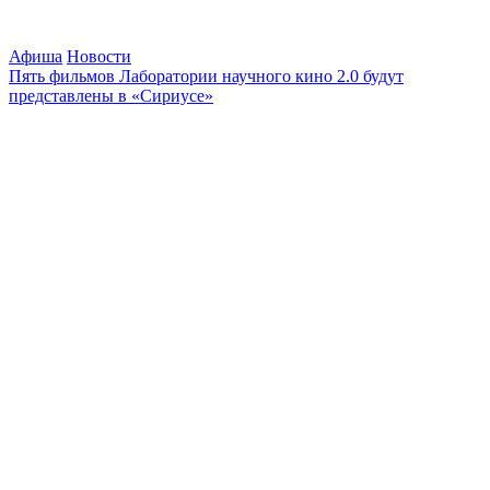
Афиша
Новости
Пять фильмов Лаборатории научного кино 2.0 будут
представлены в «Сириусе»