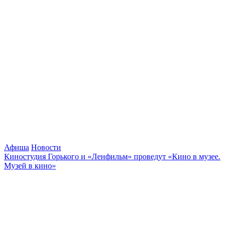
Афиша
Новости
Киностудия Горького и «Ленфильм» проведут «Кино в музее.
Музей в кино»