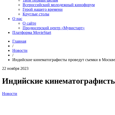
Твой первый фильм
Всероссийский молодежный кинофорум
Герой нашего времени
Круглые столы
О нас
О сайте
Продюсерский центр «Мувистарт»
Платформа MovieStart
Главная
/
Новости
/
Индийские кинематографисты проведут съемки в Москв
22 ноября 2023
Индийские кинематографисты
Новости