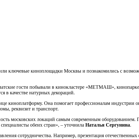
ли ключевые киноплощадки Москвы и познакомились с возможно
зиатские гости побывали в кинокластере «МЕТМАШ», кинопарке
ся в качестве натурных декораций.
олице киноплатформу. Она помогает профессионалам индустрии 
юмы, реквизит и транспорт.
ость московских локаций самым современным оборудованием. 
 специалисты обеих стран», – уточнила
Наталья Сергунина
.
авления сотрудничества. Например, презентация отечественных