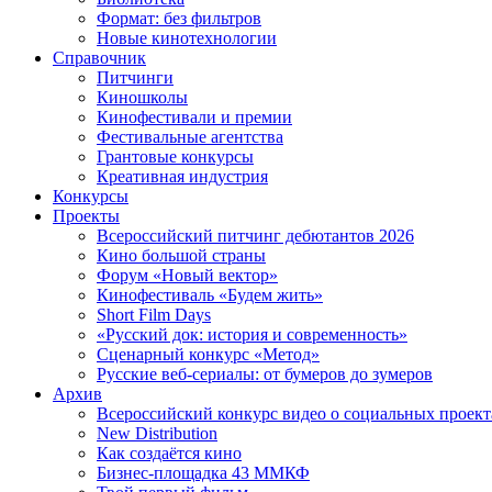
Формат: без фильтров
Новые кинотехнологии
Справочник
Питчинги
Киношколы
Кинофестивали и премии
Фестивальные агентства
Грантовые конкурсы
Креативная индустрия
Конкурсы
Проекты
Всероссийский питчинг дебютантов 2026
Кино большой страны
Форум «Новый вектор»
Кинофестиваль «Будем жить»
Short Film Days
«Русский док: история и современность»
Сценарный конкурс «Метод»
Русские веб-сериалы: от бумеров до зумеров
Архив
Всероссийский конкурс видео о социальных проек
New Distribution
Как создаётся кино
Бизнес-площадка 43 ММКФ