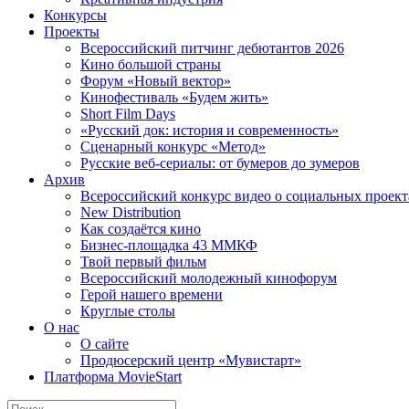
Конкурсы
Проекты
Всероссийский питчинг дебютантов 2026
Кино большой страны
Форум «Новый вектор»
Кинофестиваль «Будем жить»
Short Film Days
«Русский док: история и современность»
Сценарный конкурс «Метод»
Русские веб-сериалы: от бумеров до зумеров
Архив
Всероссийский конкурс видео о социальных проек
New Distribution
Как создаётся кино
Бизнес-площадка 43 ММКФ
Твой первый фильм
Всероссийский молодежный кинофорум
Герой нашего времени
Круглые столы
О нас
О сайте
Продюсерский центр «Мувистарт»
Платформа MovieStart