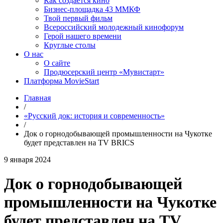
Как создаётся кино
Бизнес-площадка 43 ММКФ
Твой первый фильм
Всероссийский молодежный кинофорум
Герой нашего времени
Круглые столы
О нас
О сайте
Продюсерский центр «Мувистарт»
Платформа MovieStart
Главная
/
«Русский док: история и современность»
/
Док о горнодобывающей промышленности на Чукотке
будет представлен на TV BRICS
9 января 2024
Док о горнодобывающей
промышленности на Чукотке
будет представлен на TV