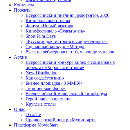
Конкурсы
Проекты
Всероссийский питчинг дебютантов 2026
Кино большой страны
Форум «Новый вектор»
Кинофестиваль «Будем жить»
Short Film Days
«Русский док: история и современность»
Сценарный конкурс «Метод»
Русские веб-сериалы: от бумеров до зумеров
Архив
Всероссийский конкурс видео о социальных
проектах «Хорошая история»
New Distribution
Как создаётся кино
Бизнес-площадка 43 ММКФ
Твой первый фильм
Всероссийский молодежный кинофорум
Герой нашего времени
Круглые столы
О нас
О сайте
Продюсерский центр «Мувистарт»
Платформа MovieStart