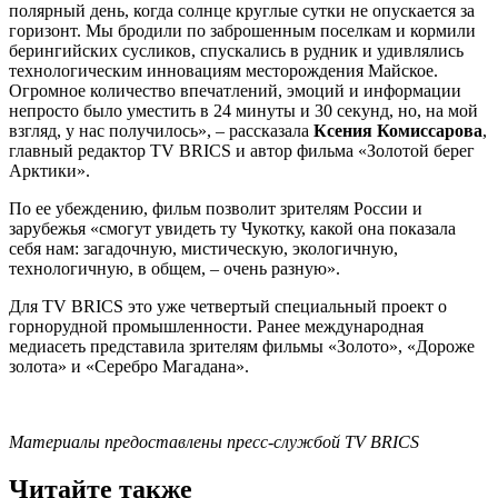
полярный день, когда солнце круглые сутки не опускается за
горизонт. Мы бродили по заброшенным поселкам и кормили
берингийских сусликов, спускались в рудник и удивлялись
технологическим инновациям месторождения Майское.
Огромное количество впечатлений, эмоций и информации
непросто было уместить в 24 минуты и 30 секунд, но, на мой
взгляд, у нас получилось», – рассказала
Ксения Комиссарова
,
главный редактор TV BRICS и автор фильма «Золотой берег
Арктики».
По ее убеждению, фильм позволит зрителям России и
зарубежья «смогут увидеть ту Чукотку, какой она показала
себя нам: загадочную, мистическую, экологичную,
технологичную, в общем, – очень разную».
Для TV BRICS это уже четвертый специальный проект о
горнорудной промышленности. Ранее международная
медиасеть представила зрителям фильмы «Золото», «Дороже
золота» и «Серебро Магадана».
Материалы предоставлены пресс-службой TV BRICS
Читайте также