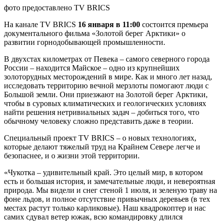
фото предоставлено TV BRICS
На канале TV BRICS
16 января в 11:00
состоится премьера
документального фильма «Золотой берег Арктики» о
развитии горнодобывающей промышленности.
В двухстах километрах от Певека – самого северного города
России – находится Майское – одно из крупнейших
золоторудных месторождений в мире. Как и много лет назад,
исследовать территорию вечной мерзлоты помогают люди с
Большой земли. Они приезжают на Золотой берег Арктики,
чтобы в суровых климатических и геологических условиях
найти решения нетривиальных задач – добиться того, что
обычному человеку сложно представить даже в теории.
Специальный проект TV BRICS – о новых технологиях,
которые делают тяжелый труд на Крайнем Севере легче и
безопаснее, и о жизни этой территории.
«Чукотка – удивительный край. Это целый мир, в котором
есть и большая история, и замечательные люди, и невероятная
природа. Мы видели и снег стеной 1 июля, и зеленую траву на
фоне льдов, и полное отсутствие привычных деревьев (в тех
местах растут только карликовые). Наш квадрокоптер и нас
самих сдувал ветер южак, всю командировку длился