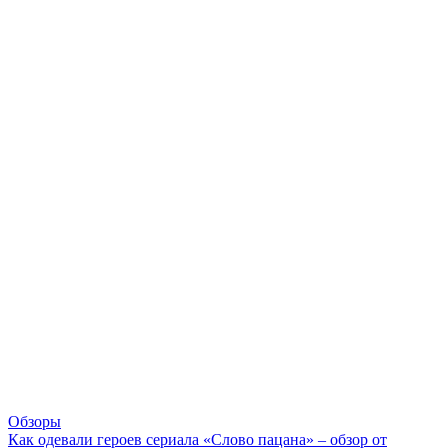
Обзоры
Как одевали героев сериала «Слово пацана» – обзор от