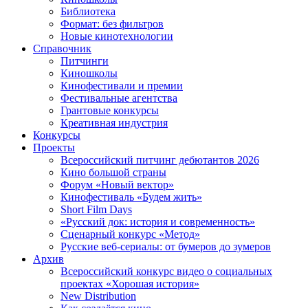
Библиотека
Формат: без фильтров
Новые кинотехнологии
Справочник
Питчинги
Киношколы
Кинофестивали и премии
Фестивальные агентства
Грантовые конкурсы
Креативная индустрия
Конкурсы
Проекты
Всероссийский питчинг дебютантов 2026
Кино большой страны
Форум «Новый вектор»
Кинофестиваль «Будем жить»
Short Film Days
«Русский док: история и современность»
Сценарный конкурс «Метод»
Русские веб-сериалы: от бумеров до зумеров
Архив
Всероссийский конкурс видео о социальных
проектах «Хорошая история»
New Distribution