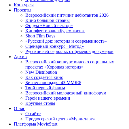
Конкурсы
Проекты
Всероссийский питчинг дебютантов 2026
Кино большой страны
Форум «Новый вектор»
Кинофестиваль «Будем жить»
Short Film Days
«Русский док: история и современность»
Сценарный конкурс «Метод»
Русские веб-сериалы: от бумеров до зумеров
Архив
Всероссийский конкурс видео о социальных
проектах «Хорошая история»
New Distribution
Как создаётся кино
Бизнес-площадка 43 ММКФ
Твой первый фильм
Всероссийский молодежный кинофорум
Герой нашего времени
Круглые столы
О нас
О сайте
Продюсерский центр «Мувистарт»
Платформа MovieStart