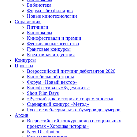
Библиотека
Формат: без фильтров
Новые кинотехнологии
Справочник
Питчинги
Киношколы
Кинофестивали и премии
Фестивальные агентства
Грантовые конкурсы
Креативная индустрия
Конкурсы
Проекты
Всероссийский питчинг дебютантов 2026
Кино большой страны
Форум «Новый вектор»
Кинофестиваль «Будем жить»
Short Film Days
«Русский док: история и современность»
Сценарный конкурс «Метод»
Русские веб-сериалы: от бумеров до зумеров
Архив
Всероссийский конкурс видео о социальных
проектах «Хорошая история»
New Distribution