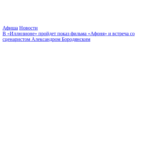
Афиша
Новости
В «Иллюзионе» пройдет показ фильма «Афоня» и встреча со
сценаристом Александром Бородянским