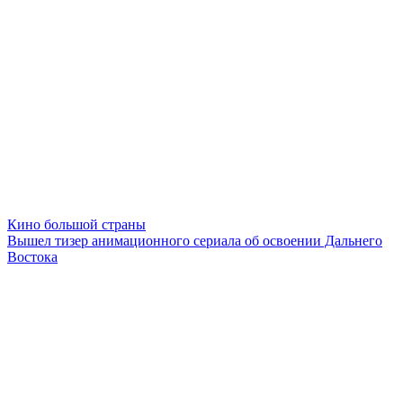
Кино большой страны
Вышел тизер анимационного сериала об освоении Дальнего
Востока