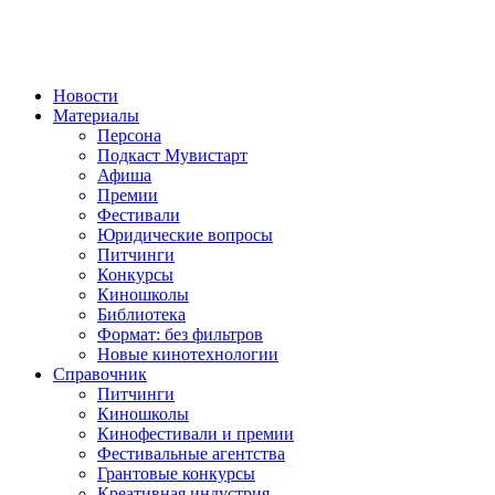
Новости
Материалы
Персона
Подкаст Мувистарт
Афиша
Премии
Фестивали
Юридические вопросы
Питчинги
Конкурсы
Киношколы
Библиотека
Формат: без фильтров
Новые кинотехнологии
Справочник
Питчинги
Киношколы
Кинофестивали и премии
Фестивальные агентства
Грантовые конкурсы
Креативная индустрия