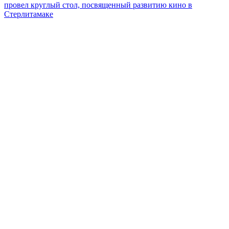
провел круглый стол, посвященный развитию кино в
Стерлитамаке