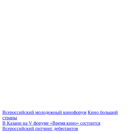
Всероссийский молодежный кинофорум
Кино большой
страны
В Казани на V форуме «Время кино» состоится
Всероссийский питчинг дебютантов