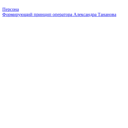
Персона
Формирующий принцип оператора Александра Тананова