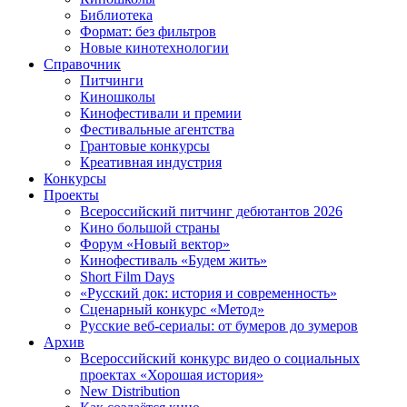
Библиотека
Формат: без фильтров
Новые кинотехнологии
Справочник
Питчинги
Киношколы
Кинофестивали и премии
Фестивальные агентства
Грантовые конкурсы
Креативная индустрия
Конкурсы
Проекты
Всероссийский питчинг дебютантов 2026
Кино большой страны
Форум «Новый вектор»
Кинофестиваль «Будем жить»
Short Film Days
«Русский док: история и современность»
Сценарный конкурс «Метод»
Русские веб-сериалы: от бумеров до зумеров
Архив
Всероссийский конкурс видео о социальных
проектах «Хорошая история»
New Distribution