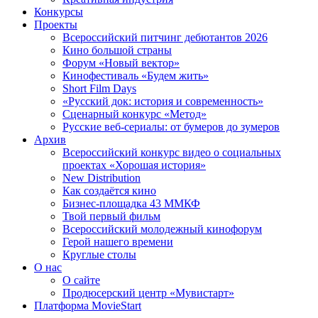
Конкурсы
Проекты
Всероссийский питчинг дебютантов 2026
Кино большой страны
Форум «Новый вектор»
Кинофестиваль «Будем жить»
Short Film Days
«Русский док: история и современность»
Сценарный конкурс «Метод»
Русские веб-сериалы: от бумеров до зумеров
Архив
Всероссийский конкурс видео о социальных
проектах «Хорошая история»
New Distribution
Как создаётся кино
Бизнес-площадка 43 ММКФ
Твой первый фильм
Всероссийский молодежный кинофорум
Герой нашего времени
Круглые столы
О нас
О сайте
Продюсерский центр «Мувистарт»
Платформа MovieStart