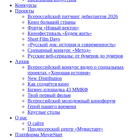
Конкурсы
Проекты
Всероссийский питчинг дебютантов 2026
Кино большой страны
Форум «Новый вектор»
Кинофестиваль «Будем жить»
Short Film Days
«Русский док: история и современность»
Сценарный конкурс «Метод»
Русские веб-сериалы: от бумеров до зумеров
Архив
Всероссийский конкурс видео о социальных
проектах «Хорошая история»
New Distribution
Как создаётся кино
Бизнес-площадка 43 ММКФ
Твой первый фильм
Всероссийский молодежный кинофорум
Герой нашего времени
Круглые столы
О нас
О сайте
Продюсерский центр «Мувистарт»
Платформа MovieStart