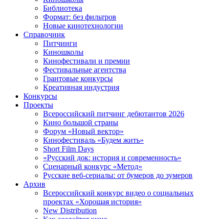
Библиотека
Формат: без фильтров
Новые кинотехнологии
Справочник
Питчинги
Киношколы
Кинофестивали и премии
Фестивальные агентства
Грантовые конкурсы
Креативная индустрия
Конкурсы
Проекты
Всероссийский питчинг дебютантов 2026
Кино большой страны
Форум «Новый вектор»
Кинофестиваль «Будем жить»
Short Film Days
«Русский док: история и современность»
Сценарный конкурс «Метод»
Русские веб-сериалы: от бумеров до зумеров
Архив
Всероссийский конкурс видео о социальных
проектах «Хорошая история»
New Distribution