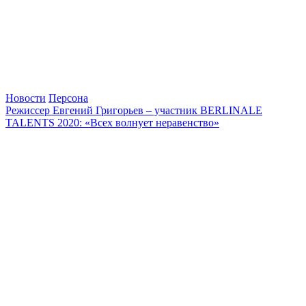
Новости
Персона
Режиссер Евгений Григорьев – участник BERLINALE
TALENTS 2020: «Всех волнует неравенство»