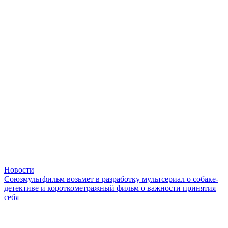
Новости
Союзмультфильм возьмет в разработку мультсериал о собаке-
детективе и короткометражный фильм о важности принятия
себя