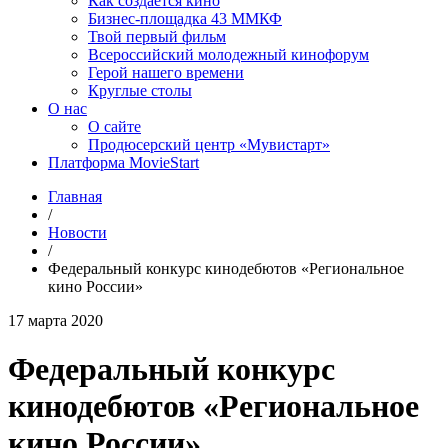
Как создаётся кино
Бизнес-площадка 43 ММКФ
Твой первый фильм
Всероссийский молодежный кинофорум
Герой нашего времени
Круглые столы
О нас
О сайте
Продюсерский центр «Мувистарт»
Платформа MovieStart
Главная
/
Новости
/
Федеральный конкурс кинодебютов «Региональное
кино России»
17 марта 2020
Федеральный конкурс
кинодебютов «Региональное
кино России»