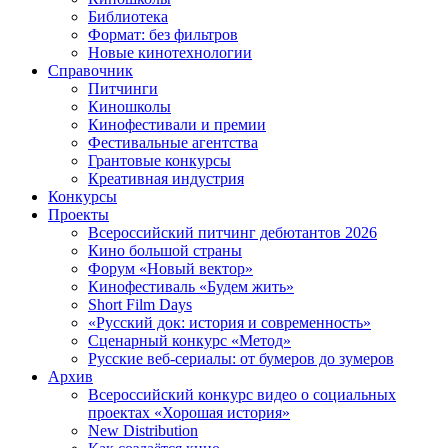
Библиотека
Формат: без фильтров
Новые кинотехнологии
Справочник
Питчинги
Киношколы
Кинофестивали и премии
Фестивальные агентства
Грантовые конкурсы
Креативная индустрия
Конкурсы
Проекты
Всероссийский питчинг дебютантов 2026
Кино большой страны
Форум «Новый вектор»
Кинофестиваль «Будем жить»
Short Film Days
«Русский док: история и современность»
Сценарный конкурс «Метод»
Русские веб-сериалы: от бумеров до зумеров
Архив
Всероссийский конкурс видео о социальных
проектах «Хорошая история»
New Distribution