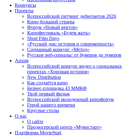
Конкурсы
Проекты
Всероссийский питчинг дебютантов 2026
Кино большой страны
Форум «Новый вектор»
Кинофестиваль «Будем жить»
Short Film Days
«Русский док: история и современность»
Сценарный конкурс «Метод»
Русские веб-сериалы: от бумеров до зумеров
Архив
Всероссийский конкурс видео о социальных
проектах «Хорошая история»
New Distribution
Как создаётся кино
Бизнес-площадка 43 ММКФ
Твой первый фильм
Всероссийский молодежный кинофорум
Герой нашего времени
Круглые столы
О нас
О сайте
Продюсерский центр «Мувистарт»
Платформа MovieStart