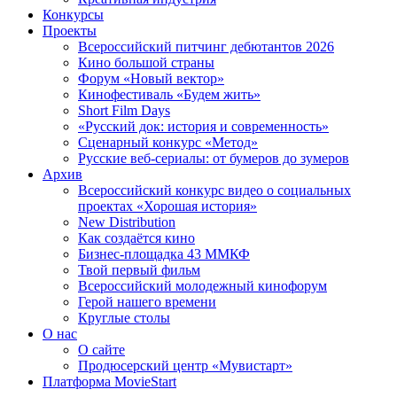
Конкурсы
Проекты
Всероссийский питчинг дебютантов 2026
Кино большой страны
Форум «Новый вектор»
Кинофестиваль «Будем жить»
Short Film Days
«Русский док: история и современность»
Сценарный конкурс «Метод»
Русские веб-сериалы: от бумеров до зумеров
Архив
Всероссийский конкурс видео о социальных
проектах «Хорошая история»
New Distribution
Как создаётся кино
Бизнес-площадка 43 ММКФ
Твой первый фильм
Всероссийский молодежный кинофорум
Герой нашего времени
Круглые столы
О нас
О сайте
Продюсерский центр «Мувистарт»
Платформа MovieStart