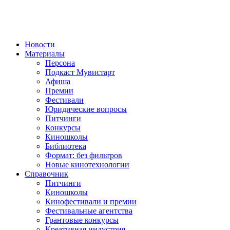
Новости
Материалы
Персона
Подкаст Мувистарт
Афиша
Премии
Фестивали
Юридические вопросы
Питчинги
Конкурсы
Киношколы
Библиотека
Формат: без фильтров
Новые кинотехнологии
Справочник
Питчинги
Киношколы
Кинофестивали и премии
Фестивальные агентства
Грантовые конкурсы
Креативная индустрия