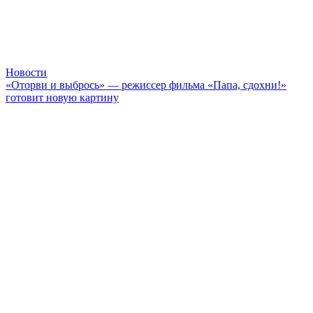
Новости
«Оторви и выбрось» — режиссер фильма «Папа, сдохни!»
готовит новую картину