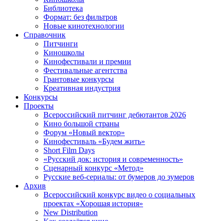
Библиотека
Формат: без фильтров
Новые кинотехнологии
Справочник
Питчинги
Киношколы
Кинофестивали и премии
Фестивальные агентства
Грантовые конкурсы
Креативная индустрия
Конкурсы
Проекты
Всероссийский питчинг дебютантов 2026
Кино большой страны
Форум «Новый вектор»
Кинофестиваль «Будем жить»
Short Film Days
«Русский док: история и современность»
Сценарный конкурс «Метод»
Русские веб-сериалы: от бумеров до зумеров
Архив
Всероссийский конкурс видео о социальных
проектах «Хорошая история»
New Distribution