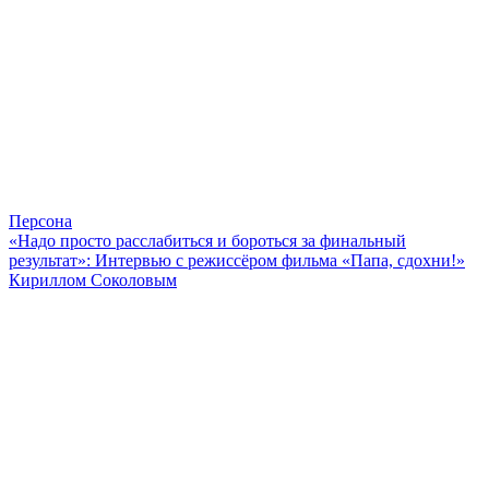
Персона
«Надо просто расслабиться и бороться за финальный
результат»: Интервью с режиссёром фильма «Папа, сдохни!»
Кириллом Соколовым