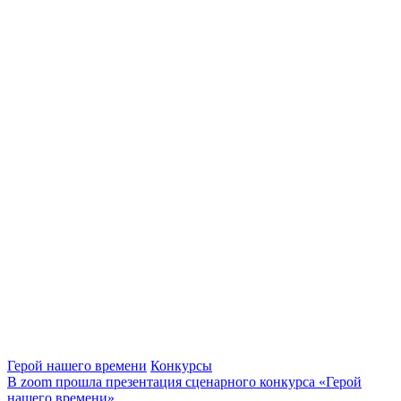
Герой нашего времени
Конкурсы
В zoom прошла презентация сценарного конкурса «Герой
нашего времени»