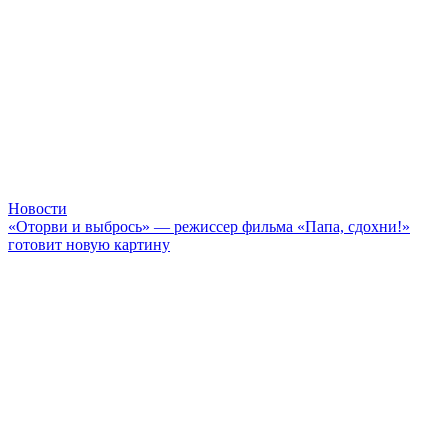
Новости
«Оторви и выбрось» — режиссер фильма «Папа, сдохни!»
готовит новую картину