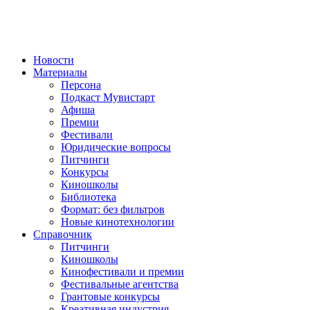
Новости
Материалы
Персона
Подкаст Мувистарт
Афиша
Премии
Фестивали
Юридические вопросы
Питчинги
Конкурсы
Киношколы
Библиотека
Формат: без фильтров
Новые кинотехнологии
Справочник
Питчинги
Киношколы
Кинофестивали и премии
Фестивальные агентства
Грантовые конкурсы
Креативная индустрия