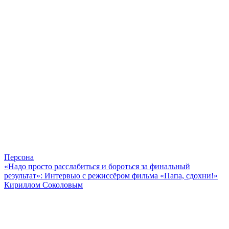
Персона
«Надо просто расслабиться и бороться за финальный
результат»: Интервью с режиссёром фильма «Папа, сдохни!»
Кириллом Соколовым