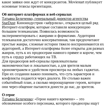
какие заявки они ждут от конкурсантов. Moviestart публикует
основные тезисы презентации.
Об интернет-платформах и веб-сериалах
Татьяна Беличенко, генеральный директор агентства
StarDust
:
Киноиндустрия «забурлила», открылся целый ряд
Интернет-платформ, которые составили конкуренцию
большим телеканалам. Появилась возможность
экспериментировать с жанрами и форматами. Аудитория
телеканалов достаточно консервативная, там предпочитают
простые жанры, сложные истории тяжело воспринимаются их
аудиторией, а Интернет-платформы более открыты для разных
жанров, путь к их продюсерам намного прямее и короче, чем
путь к сердцу работающих на ТВ.
Для продюсеров веб-сериалы привлекательны
экономичностью и локальностью, а для зрителя малым
хронометражем и удобством просмотра на любых гаджетах.
При их создании важно понимать, что суть характеров и
конфликты подаются через диалоги. Не столько важен
событийный план, а сколько мироощущение героев, которое
они через общение пытаются донести до нас, до зрителя.
О герое
Tатьяна Беличенко
: «Герои нашего времени» – это
обозначение особого персонажа, которого продюсеры ищут