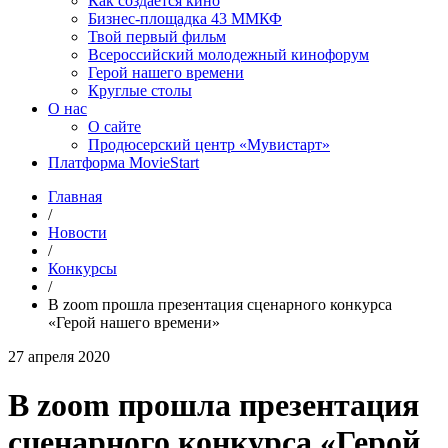
Как создаётся кино
Бизнес-площадка 43 ММКФ
Твой первый фильм
Всероссийский молодежный кинофорум
Герой нашего времени
Круглые столы
О нас
О сайте
Продюсерский центр «Мувистарт»
Платформа MovieStart
Главная
/
Новости
/
Конкурсы
/
В zoom прошла презентация сценарного конкурса
«Герой нашего времени»
27 апреля 2020
В zoom прошла презентация
сценарного конкурса «Герой