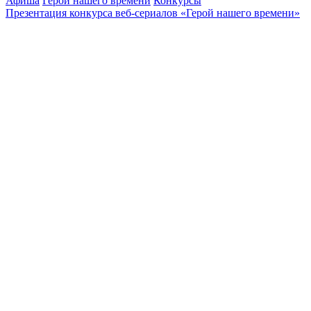
Афиша
Герой нашего времени
Конкурсы
Презентация конкурса веб-сериалов «Герой нашего времени»