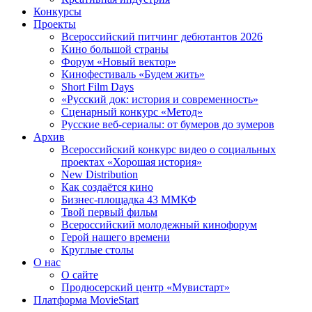
Конкурсы
Проекты
Всероссийский питчинг дебютантов 2026
Кино большой страны
Форум «Новый вектор»
Кинофестиваль «Будем жить»
Short Film Days
«Русский док: история и современность»
Сценарный конкурс «Метод»
Русские веб-сериалы: от бумеров до зумеров
Архив
Всероссийский конкурс видео о социальных
проектах «Хорошая история»
New Distribution
Как создаётся кино
Бизнес-площадка 43 ММКФ
Твой первый фильм
Всероссийский молодежный кинофорум
Герой нашего времени
Круглые столы
О нас
О сайте
Продюсерский центр «Мувистарт»
Платформа MovieStart