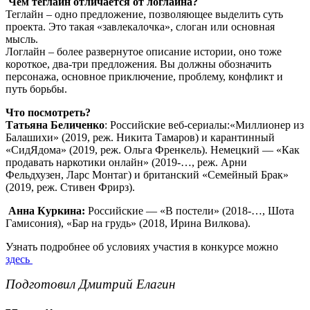
Чем теглайн отличается от логлайна?
Теглайн – одно предложение, позволяющее выделить суть
проекта. Это такая «завлекалочка», слоган или основная
мысль.
Логлайн – более развернутое описание истории, оно тоже
короткое, два-три предложения. Вы должны обозначить
персонажа, основное приключение, проблему, конфликт и
путь борьбы.
Что посмотреть?
Татьяна Беличенко
: Российские веб-сериалы:«Миллионер из
Балашихи» (2019, реж. Никита Тамаров) и карантинный
«СидЯдома» (2019, реж. Ольга Френкель). Немецкий — «Как
продавать наркотики онлайн» (2019-…, реж. Арни
Фельдхузен, Ларс Монтаг) и британский «Семейный Брак»
(2019, реж. Стивен Фрирз).
Анна Куркина
:
Российские — «В постели» (2018-…, Шота
Гамисония), «Бар на грудь» (2018, Ирина Вилкова).
Узнать подробнее об условиях участия в конкурсе можно
здесь
Подготовил Дмитрий Елагин