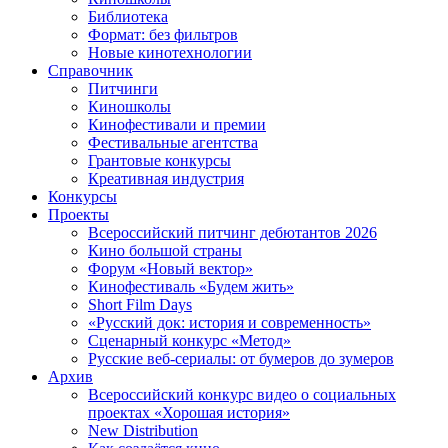
Библиотека
Формат: без фильтров
Новые кинотехнологии
Справочник
Питчинги
Киношколы
Кинофестивали и премии
Фестивальные агентства
Грантовые конкурсы
Креативная индустрия
Конкурсы
Проекты
Всероссийский питчинг дебютантов 2026
Кино большой страны
Форум «Новый вектор»
Кинофестиваль «Будем жить»
Short Film Days
«Русский док: история и современность»
Сценарный конкурс «Метод»
Русские веб-сериалы: от бумеров до зумеров
Архив
Всероссийский конкурс видео о социальных
проектах «Хорошая история»
New Distribution