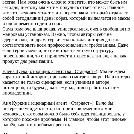
всегда. Нам всем очень сложно ответить, кто может быть им
сегодня, поэтому мы хотим получить ответ от вас. Главное –
что этот человек может стать персонажем, который отражает
собой сегодняшний день: образ, который выделяется из массы,
и одновременно один из нас.
Сама тема очень широкая, универсальная, очень свободная по
жанровым установкам. Важно, чтобы авторы себя не
сдерживали, но драматургически каждая история должна
соответствовать всем профессиональным требованиям. Даже
если герой смелый, но не встроен в чёткую структуру
повествования, то он привлечёт интерес как типаж, а не как
продукт для реализации.
Елена Зуева (отборщик агентства «Стардаст»
)
: Мы не ждём
карантинной истории, призываю смотреть шире. Наш интерес
касается не только сценариев, если увидим в авторе
потенциал, то будем давать ему задания и работать с ним
впоследствии.
Аня Куркина (сценарный агент «Стардаст»)
:
Было бы
интересно увидеть в этой истории современного мне
человека, с котором можно было себя идентифицировать, у
которого похожие проблемы. И главное, чтобы этот человек
нашёл, как эти проблемы решать