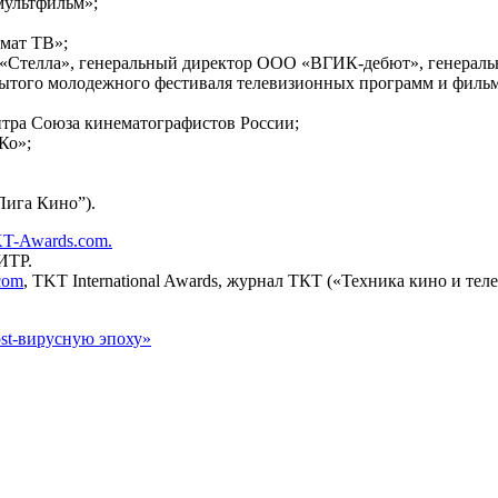
мультфильм»;
мат ТВ»;
 «Стелла», генеральный директор ООО «ВГИК-дебют», генерал
ытого молодежного фестиваля телевизионных программ и филь
тра Союза кинематографистов России;
Ко»;
Лига Кино”).
T-Awards.com.
ИТР.
.com
, TKT International Awards, журнал ТКТ («Техника кино и тел
ost-вирусную эпоху»