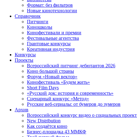
Формат: без фильтров
Новые кинотехнологии
Справочник
Питчинги
Киношколы
Кинофестивали и премии
Фестивальные агентства
Грантовые конкурсы
Креативная индустрия
Конкурсы
Проекты
Всероссийский питчинг дебютантов 2026
Кино большой страны
Форум «Новый вектор»
Кинофестиваль «Будем жить»
Short Film Days
«Русский док: история и современность»
Сценарный конкурс «Метод»
Русские веб-сериалы: от бумеров до зумеров
Архив
Всероссийский конкурс видео о социальных проек
New Distribution
Как создаётся кино
Бизнес-площадка 43 ММКФ