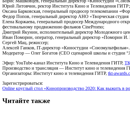
Борис Машковцев, генеральный директор «Киностудии «Союз
Юрий Литовчин, ректор Института Кино и Телевидения ГИТР;
Оксана Барковская, генеральный продюсер телекомпании «Фор
Федор Попов, генеральный директор АНО «Творческая студия
Елена Коржаева, генеральный продюсер Международного откр
фестивальному продвижению фильмов CinePromo;
Дмитрий Якунин, исполнительный директор Молодежного цен
Иван Поморин, оператор, генеральный директор «Поморин И. 
Сергей Мац, режиссер;
Алексей Ганков, IT-директор «Киностудии «Союзмультфильм».
Модератор — Олег Богатов (CEO сценарной школы и студии “
Эфир: YouTube-канал Института Кино и Телевидения ГИТР,
TK
Производство и трансляция — Институт кино и телевидения Г
Организаторы: Институт кино и телевидения ГИТР,
tkt-awards
Зарегистрироваться:
Online круглый стол «Кинопроизводство 2020: Как выжить в p
Читайте также