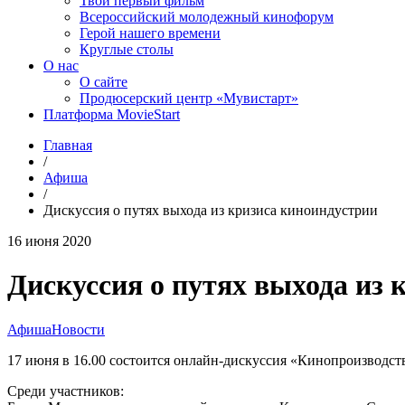
Твой первый фильм
Всероссийский молодежный кинофорум
Герой нашего времени
Круглые столы
О нас
О сайте
Продюсерский центр «Мувистарт»
Платформа MovieStart
Главная
/
Афиша
/
Дискуссия о путях выхода из кризиса киноиндустрии
16 июня 2020
Дискуссия о путях выхода из 
Афиша
Новости
17 июня в 16.00 состоится онлайн-дискуссия «Кинопроизводств
Среди участников: