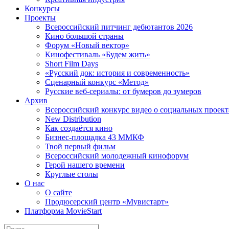
Конкурсы
Проекты
Всероссийский питчинг дебютантов 2026
Кино большой страны
Форум «Новый вектор»
Кинофестиваль «Будем жить»
Short Film Days
«Русский док: история и современность»
Сценарный конкурс «Метод»
Русские веб-сериалы: от бумеров до зумеров
Архив
Всероссийский конкурс видео о социальных проек
New Distribution
Как создаётся кино
Бизнес-площадка 43 ММКФ
Твой первый фильм
Всероссийский молодежный кинофорум
Герой нашего времени
Круглые столы
О нас
О сайте
Продюсерский центр «Мувистарт»
Платформа MovieStart