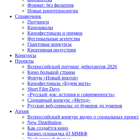
Формат: без фильтров
Новые кинотехнологии
Справочник
Питчинги
Киношколы
Кинофестивали и премии
Фестивальные агентства
Грантовые конкурсы
Креативная индустрия
Конкурсы
Проекты
Всероссийский питчинг дебютантов 2026
Кино большой страны
Форум «Новый вектор»
Кинофестиваль «Будем жить»
Short Film Days
«Русский док: история и современность»
Сценарный конкурс «Метод»
Русские веб-сериалы: от бумеров до зумеров
Архив
Всероссийский конкурс видео о социальных проек
New Distribution
Как создаётся кино
Бизнес-площадка 43 ММКФ