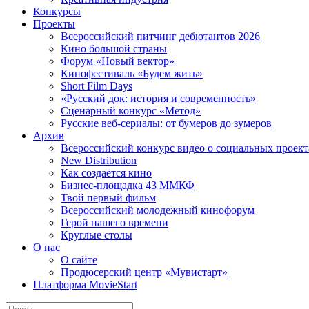
Конкурсы
Проекты
Всероссийский питчинг дебютантов 2026
Кино большой страны
Форум «Новый вектор»
Кинофестиваль «Будем жить»
Short Film Days
«Русский док: история и современность»
Сценарный конкурс «Метод»
Русские веб-сериалы: от бумеров до зумеров
Архив
Всероссийский конкурс видео о социальных проек
New Distribution
Как создаётся кино
Бизнес-площадка 43 ММКФ
Твой первый фильм
Всероссийский молодежный кинофорум
Герой нашего времени
Круглые столы
О нас
О сайте
Продюсерский центр «Мувистарт»
Платформа MovieStart