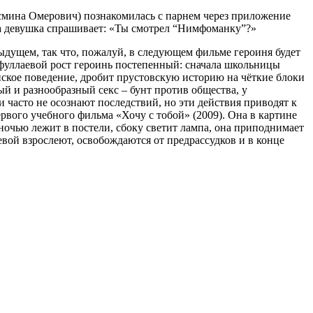
смина Омерович) познакомилась с парнем через приложение
л, а девушка спрашивает: «Ты смотрел “Нимфоманку”?»
дыдущем, так что, пожалуй, в следующем фильме героиня будет
айфуллаевой рост героинь постепенный: сначала школьницы
нское поведение, дробит прустовскую историю на чёткие блоки
й и разнообразный секс – бунт против общества, у
 часто не осознают последствий, но эти действия приводят к
рвого учебного фильма «Хочу с тобой» (2009). Она в картине
 ночью лежит в постели, сбоку светит лампа, она приподнимает
аевой взрослеют, освобождаются от предрассудков и в конце