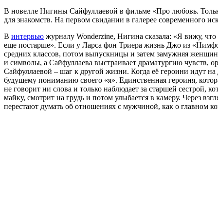
В новелле Нигины Сайфуллаевой в фильме «Про любовь. Тольк
для знакомств. На первом свидании в галерее современного ис
В
интервью
журналу Wonderzine, Нигина сказала: «Я вижу, что
еще постарше». Если у Ларса фон Триера жизнь Джо из «Нимф
средних классов, потом выпускницы и затем замужняя женщина
и символы, а Сайфуллаева выстраивает драматургию чувств, ор
Сайфуллаевой – шаг к другой жизни. Когда её героини идут на
будущему пониманию своего «я». Единственная героиня, котора
не говорит ни слова и только наблюдает за старшей сестрой, к
майку, смотрит на грудь и потом улыбается в камеру. Через взг
перестают думать об отношениях с мужчиной, как о главном к