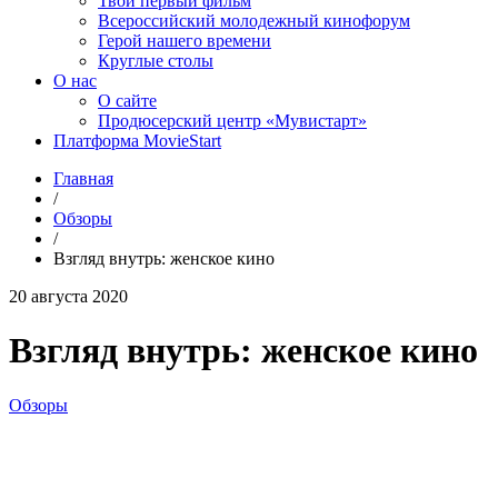
Твой первый фильм
Всероссийский молодежный кинофорум
Герой нашего времени
Круглые столы
О нас
О сайте
Продюсерский центр «Мувистарт»
Платформа MovieStart
Главная
/
Обзоры
/
Взгляд внутрь: женское кино
20 августа 2020
Взгляд внутрь: женское кино
Обзоры