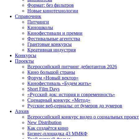
Формат: без фильтров
Новые кинотехнологии
Справочник
Питчинги
Киношколы
Кинофестивали и премии
Фестивальные агентства
Грантовые конкурсы
Креативная индустрия
Конкурсы
Проекты
Всероссийский питчинг дебютантов 2026
Кино большой страны
Форум «Новый вектор»
Кинофестиваль «Будем жить»
Short Film Days
«Русский док: история и современность»
Сценарный конкурс «Метод»
Русские веб-сериалы: от бумеров до зумеров
Архив
Всероссийский конкурс видео о социальных проек
New Distribution
Как создаётся кино
Бизнес-площадка 43 ММКФ