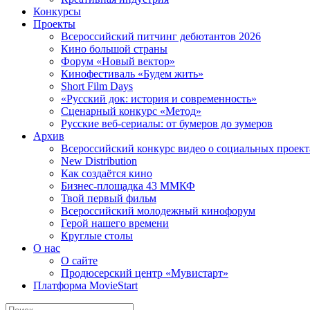
Конкурсы
Проекты
Всероссийский питчинг дебютантов 2026
Кино большой страны
Форум «Новый вектор»
Кинофестиваль «Будем жить»
Short Film Days
«Русский док: история и современность»
Сценарный конкурс «Метод»
Русские веб-сериалы: от бумеров до зумеров
Архив
Всероссийский конкурс видео о социальных проек
New Distribution
Как создаётся кино
Бизнес-площадка 43 ММКФ
Твой первый фильм
Всероссийский молодежный кинофорум
Герой нашего времени
Круглые столы
О нас
О сайте
Продюсерский центр «Мувистарт»
Платформа MovieStart