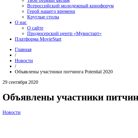
Твой первый фильм
Всероссийский молодежный кинофорум
Герой нашего времени
Круглые столы
О нас
О сайте
Продюсерский центр «Мувистарт»
Платформа MovieStart
Главная
/
Новости
/
Объявлены участники питчинга Potential 2020
29 сентября 2020
Объявлены участники питчинг
Новости