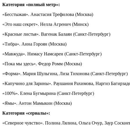
Категория «полный метр»:
«Бесстыжая». Анастасия Трефилова (Москва)
«Это наш секрет». Нелла Агренич (Минск)
«Красные листья». Вагенак Балаян (Санкт-Петербург)
«Тибра». Анна Гороян (Москва)
«Мавжуда». Нимасу Намсарен (Санкт-Петербург)
«Пока мы здесь». Федор Ромм (Москва)
«Форма». Мария Шульгина, Лиза Тихонова (Санкт-Петербург)
«Капучино для Зарины». Раушания Рахимова, Наргиз Багирзад
«100%». Елена Бугмырина (Санкт-Петербург)
«Ямы». Антон Мамыкин (Москва)
Категория «сериалы»:
«Северное чувство». Полина Лялина, Ольга Очур, Заур Соские