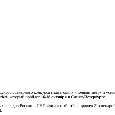
годного сценарного конкурса в категориях «полный метр» и «се
arket
, который пройдет
16-18 октября в Санкт-Петербурге
.
зных городов России и СНГ. Финальный отбор прошел 21 сценари
l.