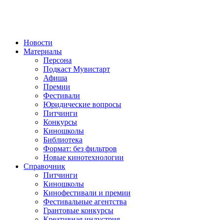
Новости
Материалы
Персона
Подкаст Мувистарт
Афиша
Премии
Фестивали
Юридические вопросы
Питчинги
Конкурсы
Киношколы
Библиотека
Формат: без фильтров
Новые кинотехнологии
Справочник
Питчинги
Киношколы
Кинофестивали и премии
Фестивальные агентства
Грантовые конкурсы
Креативная индустрия