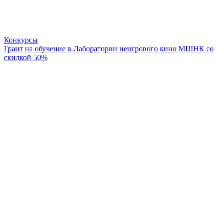
Конкурсы
Грант на обучение в Лаборатории неигрового кино МШНК со
скидкой 50%