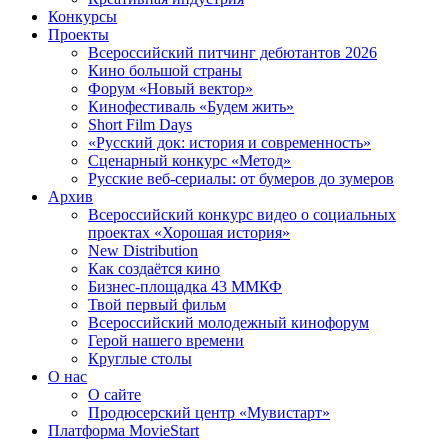
Конкурсы
Проекты
Всероссийский питчинг дебютантов 2026
Кино большой страны
Форум «Новый вектор»
Кинофестиваль «Будем жить»
Short Film Days
«Русский док: история и современность»
Сценарный конкурс «Метод»
Русские веб-сериалы: от бумеров до зумеров
Архив
Всероссийский конкурс видео о социальных
проектах «Хорошая история»
New Distribution
Как создаётся кино
Бизнес-площадка 43 ММКФ
Твой первый фильм
Всероссийский молодежный кинофорум
Герой нашего времени
Круглые столы
О нас
О сайте
Продюсерский центр «Мувистарт»
Платформа MovieStart