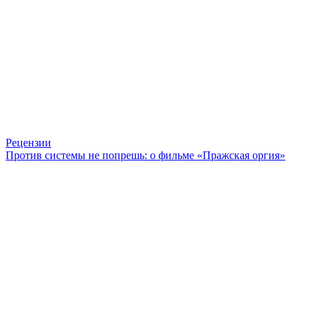
Рецензии
Против системы не попрешь: о фильме «Пражская оргия»