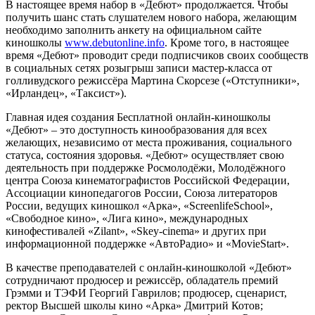
В настоящее время набор в «Дебют» продолжается. Чтобы
получить шанс стать слушателем нового набора, желающим
необходимо заполнить анкету на официальном сайте
киношколы
www.debutonline.info
. Кроме того, в настоящее
время «Дебют» проводит среди подписчиков своих сообществ
в социальных сетях розыгрыш записи мастер-класса от
голливудского режиссёра Мартина Скорсезе («Отступники»,
«Ирландец», «Таксист»).
Главная идея создания Бесплатной онлайн-киношколы
«Дебют» – это доступность кинообразования для всех
желающих, независимо от места проживания, социального
статуса, состояния здоровья. «Дебют» осуществляет свою
деятельность при поддержке Росмолодёжи, Молодёжного
центра Союза кинематографистов Российской Федерации,
Ассоциации кинопедагогов России, Союза литераторов
России, ведущих киношкол «Арка», «ScreenlifeSchool»,
«Свободное кино», «Лига кино», международных
кинофестивалей «Zilant», «Skey-cinema» и других при
информационной поддержке «АвтоРадио» и «MovieStart».
В качестве преподавателей с онлайн-киношколой «Дебют»
сотрудничают продюсер и режиссёр, обладатель премий
Грэмми и ТЭФИ Георгий Гаврилов; продюсер, сценарист,
ректор Высшей школы кино «Арка» Дмитрий Котов;