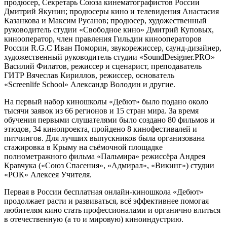
продюсер, Секретарь Союза кинематографистов России
Дмитрий Якунин; продюсеры кино и телевидения Анастасия
Казанкова и Максим Русанов; продюсер, художественный
руководитель студии «Свободное кино» Дмитрий Куповых,
кинооператор, член правления Гильдии кинооператоров
России R.G.C Иван Поморин, звукорежиссер, саунд-дизайнер,
художественный руководитель студии «SoundDesigner.PRO»
Василий Филатов, режиссер и сценарист, преподаватель
ГИТР Вячеслав Кириллов, режиссер, основатель
«Screenlife School» Александр Володин и другие.
На первый набор киношколы «Дебют» было подано около
тысячи заявок из 66 регионов и 15 стран мира. За время
обучения первыми слушателями было создано 80 фильмов и
этюдов, 34 кинопроекта, пройдено 8 кинофестивалей и
питчингов. Для лучших выпускников была организована
стажировка в Крыму на съёмочной площадке
полнометражного фильма «Пальмира» режиссёра Андрея
Кравчука («Союз Спасения», «Адмирал», «Викинг») студии
«РОК» Алексея Учителя.
Первая в России бесплатная онлайн-киношкола «Дебют»
продолжает расти и развиваться, всё эффективнее помогая
любителям кино стать профессионалами и органично влиться
в отечественную (а то и мировую) киноиндустрию.