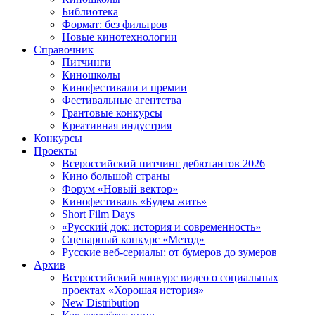
Библиотека
Формат: без фильтров
Новые кинотехнологии
Справочник
Питчинги
Киношколы
Кинофестивали и премии
Фестивальные агентства
Грантовые конкурсы
Креативная индустрия
Конкурсы
Проекты
Всероссийский питчинг дебютантов 2026
Кино большой страны
Форум «Новый вектор»
Кинофестиваль «Будем жить»
Short Film Days
«Русский док: история и современность»
Сценарный конкурс «Метод»
Русские веб-сериалы: от бумеров до зумеров
Архив
Всероссийский конкурс видео о социальных
проектах «Хорошая история»
New Distribution