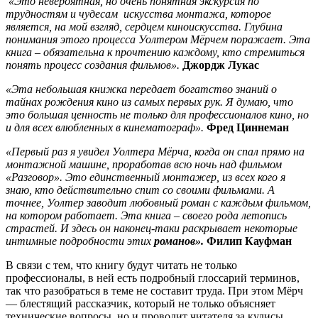
«Это невероятная, но очень понятная экскурсия по
трудностям и чудесам искусства монтажа, которое
является, на мой взгляд, сердцем киноискусства. Глубина
понимания этого процесса Уолтером Мёрчем поражает. Эта
книга – обязательна к прочтению каждому, кто стремиться
понять процесс создания фильмов».
Джордж Лукас
«Эта небольшая книжка передает богатство знаний о
тайнах рождения кино из самых первых рук. Я думаю, что
это большая ценность не только для профессионалов кино, но
и для всех влюбленных в кинематограф».
Фред Циннеман
«Первый раз я увидел Уолтера Мёрча, когда он спал прямо на
монтажной машине, проработав всю ночь над фильмом
«Разговор». Это единственный монтажер, из всех кого я
знаю, кто действительно спит со своими фильмами. А
точнее, Уолтер заводит любовный роман с каждым фильмом,
на котором работает. Эта книга – своего рода летопись
страстей. И здесь он наконец-таки раскрывает некоторые
интимные подробности этих
романов».
Филип Кауфман
В связи с тем, что книгу будут читать не только
профессионалы, в ней есть подробный глоссарий терминов,
так что разобраться в теме не составит труда. При этом Мёрч
— блестящий рассказчик, который не только объясняет
технические вопросы, но и проводит читателя за кулисы