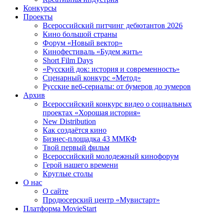
Конкурсы
Проекты
Всероссийский питчинг дебютантов 2026
Кино большой страны
Форум «Новый вектор»
Кинофестиваль «Будем жить»
Short Film Days
«Русский док: история и современность»
Сценарный конкурс «Метод»
Русские веб-сериалы: от бумеров до зумеров
Архив
Всероссийский конкурс видео о социальных
проектах «Хорошая история»
New Distribution
Как создаётся кино
Бизнес-площадка 43 ММКФ
Твой первый фильм
Всероссийский молодежный кинофорум
Герой нашего времени
Круглые столы
О нас
О сайте
Продюсерский центр «Мувистарт»
Платформа MovieStart