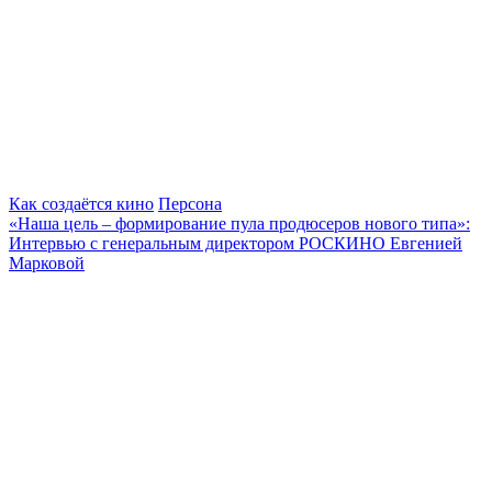
Как создаётся кино
Персона
«Наша цель – формирование пула продюсеров нового типа»:
Интервью с генеральным директором РОСКИНО Евгенией
Марковой