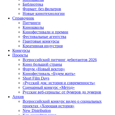
Библиотека
Формат: без фильтров
Новые кинотехнологии
Справочник
Питчинги
Киношколы
Кинофестивали и премии
Фестивальные агентства
Грантовые конкурсы
Креативная индустрия
Конкурсы
Проекты
Всероссийский питчинг дебютантов 2026
Кино большой страны
Форум «Новый вектор»
Кинофестиваль «Будем жить»
Short Film Days
«Русский док: история и современность»
Сценарный конкурс «Метод»
Русские веб-сериалы: от бумеров до зумеров
Архив
Всероссийский конкурс видео о социальных
проектах «Хорошая история»
New Distribution