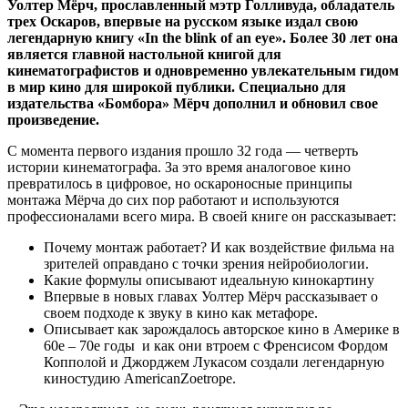
Уолтер Мёрч, прославленный мэтр Голливуда, обладатель
трех Оскаров, впервые на русском языке издал свою
легендарную книгу «In the blink of an eye». Более 30 лет она
является главной настольной книгой для
кинематографистов и одновременно увлекательным гидом
в мир кино для широкой публики. Специально для
издательства «Бомбора» Мёрч дополнил и обновил свое
произведение.
С момента первого издания прошло 32 года — четверть
истории кинематографа. За это время аналоговое кино
превратилось в цифровое, но оскароносные принципы
монтажа Мёрча до сих пор работают и используются
профессионалами всего мира. В своей книге он рассказывает:
Почему монтаж работает? И как воздействие фильма на
зрителей оправдано с точки зрения нейробиологии.
Какие формулы описывают идеальную кинокартину
Впервые в новых главах Уолтер Мёрч рассказывает о
своем подходе к звуку в кино как метафоре.
Описывает как зарождалось авторское кино в Америке в
60е – 70е годы и как они втроем с Френсисом Фордом
Копполой и Джорджем Лукасом создали легендарную
киностудию AmericanZoetrope.