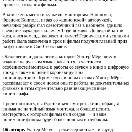
процесса создания фильма.
В книге есть место и курьезным историям. Например,
Фрэнсис Коппола, играя со «шпионской» авторучкой,
нечаянно разбрызгал слезоточивый газ в кабинете, где шло
сведение звука для фильма «Люди дождя». До дедлайна три
часа, а вся команда кашляет и плачет! Героическими усилиями
работа была закончена в срок и фильм получил главный приз
на фестивале в Сан-Себастьяне.
Обновления и дополнения, которые Уолтер Мёрч внес в
издание на русском языке, касаются, в частности,
особенностей монтажа и работы со звуком в кино в цифровую
эпоху, а также влияния коронавируса на
киноиндустрию. Кроме того, в новых главах Уолтер Мёрч
рассказывает о своем новом опыте работы на документальных
фильмах в этом стремительно развивающемся виде
кинетографа.
Прочитав книгу, вы будете иначе смотреть кино, обращая
внимание на тайный язык монтажа, и больше ценить
мастерство, с которым фильм был создан — и ваше
понимание фильма будет более полным и глубоким.
Об авторе.
Уолтер Мёрч — режиссер монтажа и саунд-