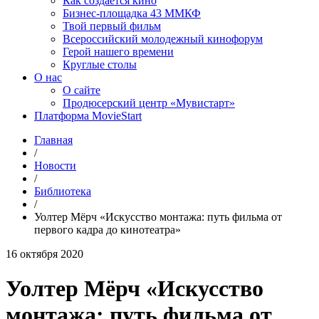
Как создаётся кино
Бизнес-площадка 43 ММКФ
Твой первый фильм
Всероссийский молодежный кинофорум
Герой нашего времени
Круглые столы
О нас
О сайте
Продюсерский центр «Мувистарт»
Платформа MovieStart
Главная
/
Новости
/
Библиотека
/
Уолтер Мёрч «Искусство монтажа: путь фильма от
первого кадра до кинотеатра»
16 октября 2020
Уолтер Мёрч «Искусство
монтажа: путь фильма от