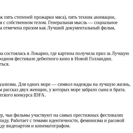
 пять степеней прожарки мяса), пять техник анимации,
 с собственном телом. Генеральная мысль — социальное
тина отмечена призом как Лучший документальный фильм,
а состоялась в Локарно, где картина получила приз за Лучшую
ународном фестивале дебютного кино в Новой Голландии.
ться.
уализма. Для одних море — символ надежды на лучшую жизнь,
рассказ двух женщин, у которых море забрало сына и брата.
еского конкурса IDFA.
ер, чьи фильмы участвуют на самых престижных фестивалях
омпиду. Работает с темами идентичности, феминизма и расовой
жду видеоартом и кинематографом.