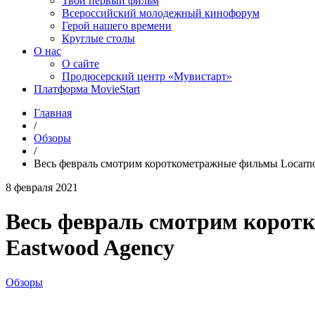
Твой первый фильм
Всероссийский молодежный кинофорум
Герой нашего времени
Круглые столы
О нас
О сайте
Продюсерский центр «Мувистарт»
Платформа MovieStart
Главная
/
Обзоры
/
Весь февраль смотрим короткометражные фильмы Locarno 
8 февраля 2021
Весь февраль смотрим коротк
Eastwood Agency
Обзоры