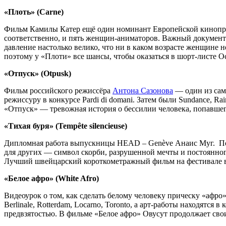
«Плоть» (Carne)
Фильм Камилы Катер ещё один номинант Европейской кинопреми
соответственно, и пять женщин-аниматоров. Важный документ
давление настолько велико, что ни в каком возрасте женщине 
поэтому у «Плоти» все шансы, чтобы оказаться в шорт-листе О
«Отпуск» (Otpusk)
Фильм российского режиссёра
Антона Сазонова
— один из самы
режиссуру в конкурсе Pardi di domani. Затем были Sundance, Ra
«Отпуск» — тревожная история о бессилии человека, попавшег
«Тихая буря» (Tempête silencieuse)
Дипломная работа выпускницы HEAD – Genève Анаис Муг. Поэ
для других — символ скорби, разрушенной мечты и постоянног
Лучший швейцарский короткометражный фильм на фестивале в 
«Белое афро» (White Afro)
Видеоурок о том, как сделать белому человеку прическу «афр
Berlinale, Rotterdam, Locarno, Toronto, а арт-работы находят
предвзятостью. В фильме «Белое афро» Овусут продолжает сво