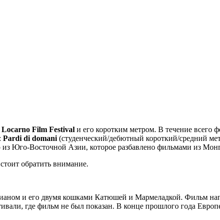
с
Locarno Film Festival
и его коротким метром. В течение всего 
:
Pardi di domani
(студенческий/дебютный короткий/средний мет
 из Юго-Восточной Азии, которое разбавлено фильмами из Мон
 стоит обратить внимание.
ианом и его двумя кошками Катюшей и Мармеладкой. Фильм напо
естивали, где фильм не был показан. В конце прошлого года Евро