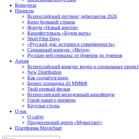
Конкурсы
Проекты
Всероссийский питчинг дебютантов 2026
Кино большой страны
Форум «Новый вектор»
Кинофестиваль «Будем жить»
Short Film Days
«Русский док: история и современность»
Сценарный конкурс «Метод»
Русские веб-сериалы: от бумеров до зумеров
Архив
Всероссийский конкурс видео о социальных проек
New Distribution
Как создаётся кино
Бизнес-площадка 43 ММКФ
Твой первый фильм
Всероссийский молодежный кинофорум
Герой нашего времени
Круглые столы
О нас
О сайте
Продюсерский центр «Мувистарт»
Платформа MovieStart