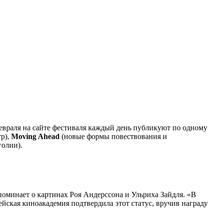
февраля на сайте фестиваля каждый день публикуют по одному
р),
Moving Ahead
(новые формы повествования и
голии).
минает о картинах Роя Андерссона и Ульриха Зайдля. «В
пейская киноакадемия подтвердила этот статус, вручив награду