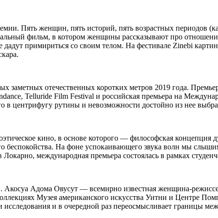
и. Пять женщин, пять историй, пять возрастных периодов (как
альный фильм, в котором женщины рассказывают про отношения
не дадут примириться со своим телом. На фестивале Zinebi кар
скара.
х заметных отечественных коротких метров 2019 года. Премьер
indance, Telluride Film Festival и российская премьера на Межд
о в центрифугу рутины и невозможности достойно из нее выбра
тическое кино, в основе которого — философская концепция д
о беспокойства. На фоне успокаивающего звука волн мы слышим 
Локарно, международная премьера состоялась в рамках студенч
о». Акосуа Адома Овусут — всемирно известная женщина-режисс
ся в коллекциях Музея американского искусства Уитни и Центре П
и исследования и в очередной раз переосмысливает границы ме