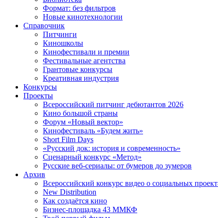
Формат: без фильтров
Новые кинотехнологии
Справочник
Питчинги
Киношколы
Кинофестивали и премии
Фестивальные агентства
Грантовые конкурсы
Креативная индустрия
Конкурсы
Проекты
Всероссийский питчинг дебютантов 2026
Кино большой страны
Форум «Новый вектор»
Кинофестиваль «Будем жить»
Short Film Days
«Русский док: история и современность»
Сценарный конкурс «Метод»
Русские веб-сериалы: от бумеров до зумеров
Архив
Всероссийский конкурс видео о социальных проек
New Distribution
Как создаётся кино
Бизнес-площадка 43 ММКФ