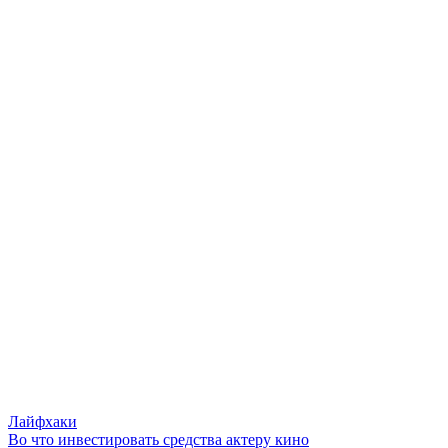
Лайфхаки
Во что инвестировать средства актеру кино