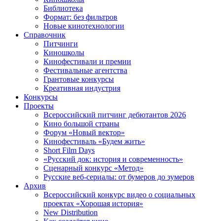
Библиотека
Формат: без фильтров
Новые кинотехнологии
Справочник
Питчинги
Киношколы
Кинофестивали и премии
Фестивальные агентства
Грантовые конкурсы
Креативная индустрия
Конкурсы
Проекты
Всероссийский питчинг дебютантов 2026
Кино большой страны
Форум «Новый вектор»
Кинофестиваль «Будем жить»
Short Film Days
«Русский док: история и современность»
Сценарный конкурс «Метод»
Русские веб-сериалы: от бумеров до зумеров
Архив
Всероссийский конкурс видео о социальных
проектах «Хорошая история»
New Distribution