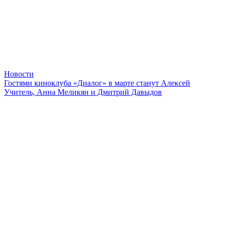
Новости
Гостями киноклуба «Диалог» в марте станут Алексей
Учитель, Анна Меликян и Дмитрий Давыдов