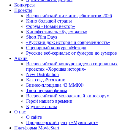
Конкурсы
Проекты
Всероссийский питчинг дебютантов 2026
Кино большой страны
Форум «Новый вектор»
Кинофестиваль «Будем жить»
Short Film Days
«Русский док: история и современность»
Сценарный конкурс «Метод»
Русские веб-сериалы: от бумеров до зумеров
Архив
Всероссийский конкурс видео о социальных
проектах «Хорошая история»
New Distribution
Как создаётся кино
Бизнес-площадка 43 ММКФ
Твой первый фильм
Всероссийский молодежный кинофорум
Герой нашего времени
Круглые столы
О нас
О сайте
Продюсерский центр «Мувистарт»
Платформа MovieStart