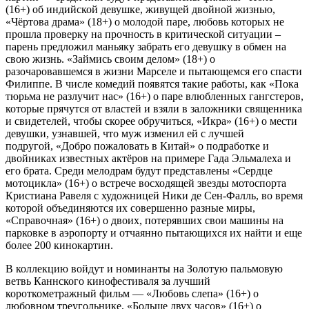
(16+) об индийской девушке, живущей двойной жизнью,
«Чёртова драма» (18+) о молодой паре, любовь которых не
прошла проверку на прочность в критической ситуации –
парень предложил маньяку забрать его девушку в обмен на
свою жизнь. «Займись своим делом» (18+) о
разочаровавшемся в жизни Марселе и пытающемся его спасти
Филиппе. В числе комедий появятся такие работы, как «Пока
тюрьма не разлучит нас» (16+) о паре влюбленных гангстеров,
которые прячутся от властей и взяли в заложники священника
и свидетелей, чтобы скорее обручиться, «Икра» (16+) о мести
девушки, узнавшей, что муж изменил ей с лучшей
подругой, «Добро пожаловать в Китай» о подработке и
двойниках известных актёров на примере Гада Эльмалеха и
его брата. Среди мелодрам будут представлены «Сердце
мотоцикла» (16+) о встрече восходящей звезды мотоспорта
Кристиана Равеля с художницей Ники де Сен-Фалль, во время
которой объединяются их совершенно разные миры,
«Справочная» (16+) о двоих, потерявших свои машины на
парковке в аэропорту и отчаянно пытающихся их найти и еще
более 200 кинокартин.
В коллекцию войдут и номинанты на Золотую пальмовую
ветвь Каннского кинофестиваля за лучший
короткометражный фильм — «Любовь слепа» (16+) о
любовном треугольнике, «Больше двух часов» (16+) о