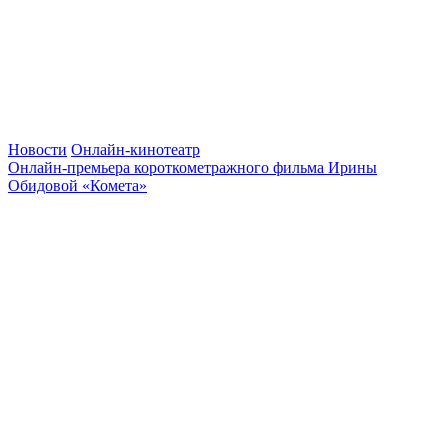
Новости
Онлайн-кинотеатр
Онлайн-премьера короткометражного фильма Ирины
Обидовой «Комета»