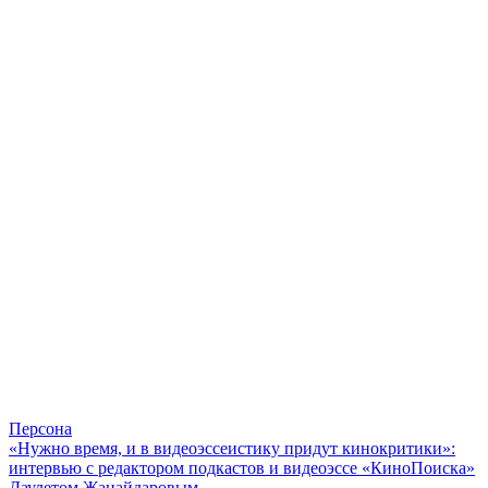
Персона
«Нужно время, и в видеоэссеистику придут кинокритики»:
интервью с редактором подкастов и видеоэссе «КиноПоиска»
Даулетом Жанайдаровым