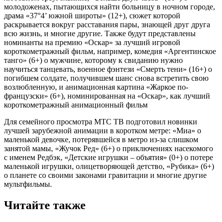
молодоженах, пытающихся найти больницу в ночном городе,
драма «37°4’ южной широты» (12+), сюжет которой
раскрывается вокруг расставания пары, знающей друг друга
всю жизнь, и многие другие. Также будут представлены
номинанты на премию «Оскар» за лучший игровой
короткометражный фильм, например, комедия «Аргентинское
танго» (6+) о мужчине, которому к свиданию нужно
научиться танцевать, военное фэнтези «Смерть тени» (16+) о
погибшем солдате, получившем шанс снова встретить свою
возлюбленную, и анимационная картина «Жаркое по-
французски» (6+), номинированная на «Оскар», как лучший
короткометражный анимационный фильм
Для семейного просмотра МТС ТВ подготовил новинки
лучшей зарубежной анимации в коротком метре: «Миа» о
маленькой девочке, потерявшейся в метро из-за слишком
занятой мамы, «Жучок Ред» (6+) о приключениях насекомого
с именем Редбэк, «Детские игрушки – объятия» (0+) о потере
маленькой игрушки, олицетворяющей детство, «Рубика» (6+)
о планете со своими законами гравитации и многие другие
мультфильмы.
Читайте также