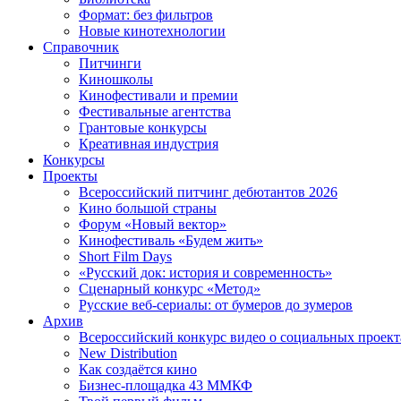
Формат: без фильтров
Новые кинотехнологии
Справочник
Питчинги
Киношколы
Кинофестивали и премии
Фестивальные агентства
Грантовые конкурсы
Креативная индустрия
Конкурсы
Проекты
Всероссийский питчинг дебютантов 2026
Кино большой страны
Форум «Новый вектор»
Кинофестиваль «Будем жить»
Short Film Days
«Русский док: история и современность»
Сценарный конкурс «Метод»
Русские веб-сериалы: от бумеров до зумеров
Архив
Всероссийский конкурс видео о социальных проек
New Distribution
Как создаётся кино
Бизнес-площадка 43 ММКФ