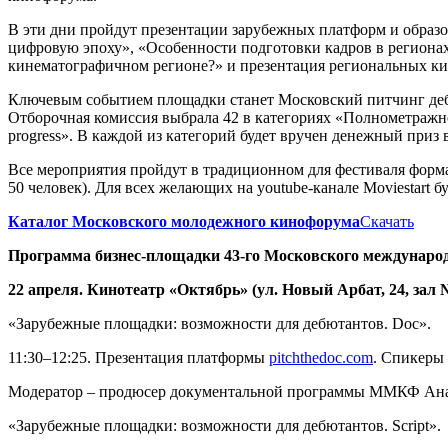
В эти дни пройдут презентации зарубежных платформ и образов
цифровую эпоху», «Особенности подготовки кадров в регионах
кинематографичном регионе?» и презентация региональных кин
Ключевым событием площадки станет Московский питчинг дебю
Отборочная комиссия выбрала 42 в категориях «Полнометражно
progress». В каждой из категорий будет вручен денежный приз в
Все мероприятия пройдут в традиционном для фестиваля форм
50 человек). Для всех желающих на youtube-канале Moviestart 
Каталог Московского молодежного кинофорума
Скачать
Программа бизнес-площадки 43-го Московского междунаро
22 апреля. Кинотеатр «Октябрь» (ул. Новый Арбат, 24, зал 
«Зарубежные площадки: возможности для дебютантов. Doc».
11:30–12:25. Презентация платформы
pitchthedoc.com
. Спикеры 
Модератор – продюсер документальной программы ММКФ Анас
«Зарубежные площадки: возможности для дебютантов. Script».