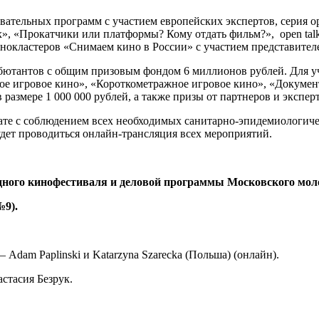
ательных программ с участием европейских экспертов, серия op
», «Прокатчики или платформы? Кому отдать фильм?», open tal
окластеров «Снимаем кино в России» с участием представителе
тантов с общим призовым фондом 6 миллионов рублей. Для уча
е игровое кино», «Короткометражное игровое кино», «Документ
 размере 1 000 000 рублей, а также призы от партнеров и экспер
ате с соблюдением всех необходимых санитарно-эпидемиологиче
будет проводиться онлайн-трансляция всех мероприятий.
дного кинофестиваля и деловой программы Московского мо
№9).
– Adam Paplinski и Katarzyna Szarecka (Польша) (онлайн).
тасия Безрук.