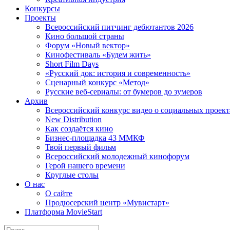
Конкурсы
Проекты
Всероссийский питчинг дебютантов 2026
Кино большой страны
Форум «Новый вектор»
Кинофестиваль «Будем жить»
Short Film Days
«Русский док: история и современность»
Сценарный конкурс «Метод»
Русские веб-сериалы: от бумеров до зумеров
Архив
Всероссийский конкурс видео о социальных проек
New Distribution
Как создаётся кино
Бизнес-площадка 43 ММКФ
Твой первый фильм
Всероссийский молодежный кинофорум
Герой нашего времени
Круглые столы
О нас
О сайте
Продюсерский центр «Мувистарт»
Платформа MovieStart