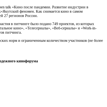
en talk «Кино после пандемии. Развитие индустрии в
k«Якутский феномен. Как снимается кино в самом
й 27 регионов России.
стия в питчинге было подано 749 проектов, из которых
альное кино», «Телесериалы», «Веб-сериалы» и «Work-in-
тов питчинга.
ских норм и ограниченным количеством участников (не более
лодежного кинофорума