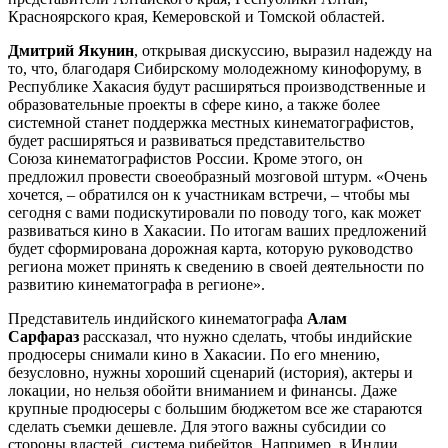
Красноярского края, Кемеровской и Томской областей.
Дмитрий Якунин
, открывая дискуссию, выразил надежду на
то, что, благодаря Сибирскому молодежному кинофоруму, в
Республике Хакасия будут расширяться производственные и
образовательные проекты в сфере кино, а также более
системной станет поддержка местных кинематографистов,
будет расширяться и развиваться представительство
Союза кинематографистов России. Кроме этого, он
предложил провести своеобразный мозговой штурм. «Очень
хочется, – обратился он к участникам встречи, – чтобы мы
сегодня с вами подискутировали по поводу того, как может
развиваться кино в Хакасии. По итогам ваших предложений
будет сформирована дорожная карта, которую руководство
региона может принять к сведению в своей деятельности по
развитию кинематографа в регионе».
Представитель индийского кинематографа
Алам
Сарфараз
рассказал, что нужно сделать, чтобы индийские
продюсеры снимали кино в Хакасии. По его мнению,
безусловно, нужны хороший сценарий (история), актеры и
локации, но нельзя обойти вниманием и финансы. Даже
крупные продюсеры с большим бюджетом все же стараются
сделать съемки дешевле. Для этого важны субсидии со
стороны властей, система рибейтов. Например, в Индии