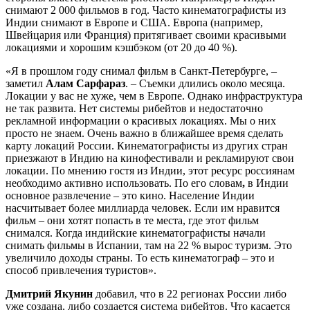
снимают 2 000 фильмов в год. Часто кинематографисты из
Индии снимают в Европе и США. Европа (например,
Швейцария или Франция) притягивает своими красивыми
локациями и хорошим кэшбэком (от 20 до 40 %).
«Я в прошлом году снимал фильм в Санкт-Петербурге, –
заметил
Алам Сарфараз
. – Съемки длились около месяца.
Локации у вас не хуже, чем в Европе. Однако инфраструктура
не так развита. Нет системы рибейтов и недостаточно
рекламной информации о красивых локациях. Мы о них
просто не знаем. Очень важно в ближайшее время сделать
карту локаций России. Кинематографисты из других стран
приезжают в Индию на кинофестивали и рекламируют свои
локации. По мнению гостя из Индии, этот ресурс россиянам
необходимо активно использовать. По его словам
,
в Индии
основное развлечение – это кино. Население Индии
насчитывает более миллиарда человек. Если им нравится
фильм – они хотят попасть в те места, где этот фильм
снимался. Когда индийские кинематографисты начали
снимать фильмы в Испании, там на 22 % вырос туризм. Это
увеличило доходы страны. То есть кинематограф – это и
способ привлечения туристов».
Дмитрий Якунин
добавил, что в 22 регионах России либо
уже создана, либо создается система рибейтов. Что касается