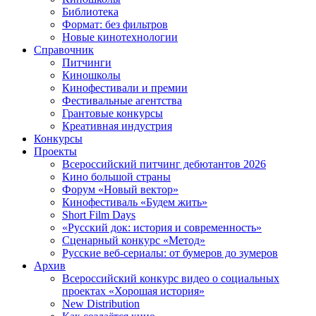
Библиотека
Формат: без фильтров
Новые кинотехнологии
Справочник
Питчинги
Киношколы
Кинофестивали и премии
Фестивальные агентства
Грантовые конкурсы
Креативная индустрия
Конкурсы
Проекты
Всероссийский питчинг дебютантов 2026
Кино большой страны
Форум «Новый вектор»
Кинофестиваль «Будем жить»
Short Film Days
«Русский док: история и современность»
Сценарный конкурс «Метод»
Русские веб-сериалы: от бумеров до зумеров
Архив
Всероссийский конкурс видео о социальных
проектах «Хорошая история»
New Distribution