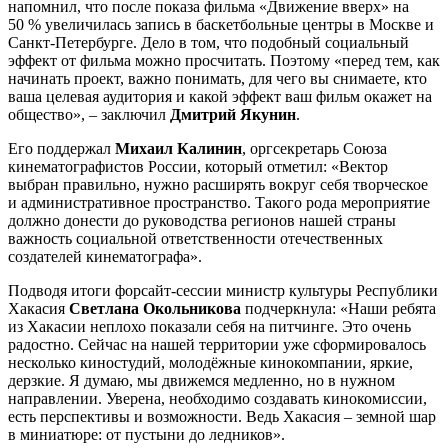
напомнил, что после показа фильма «Движение вверх» на
50 % увеличилась запись в баскетбольные центры в Москве и
Санкт-Петербурге. Дело в том, что подобный социальный
эффект от фильма можно просчитать. Поэтому «перед тем, как
начинать проект, важно понимать, для чего вы снимаете, кто
ваша целевая аудитория и какой эффект ваш фильм окажет на
общество», – заключил
Дмитрий Якунин
.
Его поддержал
Михаил Калинин
, оргсекретарь Союза
кинематографистов России, который отметил: «Вектор
выбран правильно, нужно расширять вокруг себя творческое
и административное пространство. Такого рода мероприятие
должно донести до руководства регионов нашей страны
важность социальной ответственности отечественных
создателей кинематографа».
Подводя итоги форсайт-сессии министр культуры Республики
Хакасия
Светлана Окольникова
подчеркнула: «Наши ребята
из Хакасии неплохо показали себя на питчинге. Это очень
радостно. Сейчас на нашей территории уже сформировалось
несколько киностудий, молодёжные кинокомпании, яркие,
дерзкие. Я думаю, мы движемся медленно, но в нужном
направлении. Уверена, необходимо создавать кинокомиссии,
есть перспективы и возможности. Ведь Хакасия – земной шар
в миниатюре: от пустыни до ледников».