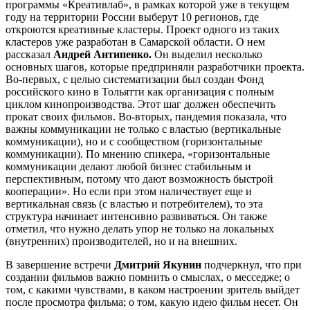
программы «Креативлаб», в рамках которой уже в текущем
году на территории России выберут 10 регионов, где
откроются креативные кластеры. Проект одного из таких
кластеров уже разработан в Самарской области. О нем
рассказал
Андрей Антипенко.
Он выделил несколько
основных шагов, которые предприняли разработчики проекта.
Во-первых, с целью систематизации был создан Фонд
российского кино в Тольятти как организация с полным
циклом кинопроизводства. Этот шаг должен обеспечить
прокат своих фильмов. Во-вторых, пандемия показала, что
важны коммуникации не только с властью (вертикальные
коммуникации), но и с сообществом (горизонтальные
коммуникации). По мнению спикера, «горизонтальные
коммуникации делают любой бизнес стабильным и
перспективным, потому что дают возможность быстрой
кооперации». Но если при этом наличествует еще и
вертикальная связь (с властью и потребителем), то эта
структура начинает интенсивно развиваться. Он также
отметил, что нужно делать упор не только на локальных
(внутренних) производителей, но и на внешних.
В завершение встречи
Дмитрий Якунин
подчеркнул, что при
создании фильмов важно помнить о смыслах, о месседже; о
том, с какими чувствами, в каком настроении зритель выйдет
после просмотра фильма; о том, какую идею фильм несет. Он