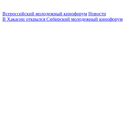
Всероссийский молодежный кинофорум
Новости
В Хакасии открылся Сибирский молодежный кинофорум