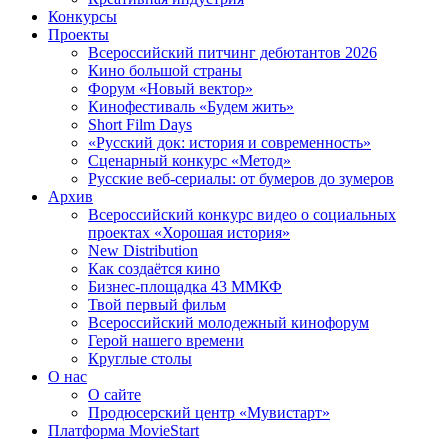
Конкурсы
Проекты
Всероссийский питчинг дебютантов 2026
Кино большой страны
Форум «Новый вектор»
Кинофестиваль «Будем жить»
Short Film Days
«Русский док: история и современность»
Сценарный конкурс «Метод»
Русские веб-сериалы: от бумеров до зумеров
Архив
Всероссийский конкурс видео о социальных
проектах «Хорошая история»
New Distribution
Как создаётся кино
Бизнес-площадка 43 ММКФ
Твой первый фильм
Всероссийский молодежный кинофорум
Герой нашего времени
Круглые столы
О нас
О сайте
Продюсерский центр «Мувистарт»
Платформа MovieStart