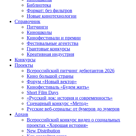
Библиотека
Формат: без фильтров
Новые кинотехнологии
Справочник
Питчинги
Киношколы
Кинофестивали и премии
Фестивальные агентства
Грантовые конкурсы
Креативная индустрия
Конкурсы
Проекты
Всероссийский питчинг дебютантов 2026
Кино большой страны
Форум «Новый вектор»
Кинофестиваль «Будем жить»
Short Film Days
«Русский док: история и современность»
Сценарный конкурс «Метод»
Русские веб-сериалы: от бумеров до зумеров
Архив
Всероссийский конкурс видео о социальных
проектах «Хорошая история»
New Distribution