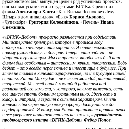
руководством был выпущен целый ряд успешных проектов,
снятых выпускниками и студентами ВГИКа. Среди них
фильм
Александра Ханта
«Как Витька Чеснок вез Леху
Штыря в дом инвалидов», «Бык»
Бориса Акопова
,
«Чупакабра»
Григория Коломийцева
, «Печень»
Ивана
Снежкина
.
«
«
ВГИК–Дебют
»
прекрасно развивается при содействии
Министерства культуры, которое в прошлом году
поддержало четыре наши картины. Я очень благодарен
новому руководству за доверие. Теперь наша задача – не
ударить в грязь лицом. Мы стараемся, чтобы каждый наш
фильм был особенным – интересным, ярким, творческим. Ведь
дебют – это всегда перспектива и инвестиция в будущее. При
этом не только в кинематографическое, но и в будущее нашей
страны. Ринат Махмудов – режиссер молодой, талантливый,
творческий. Мы всей нашей командой работаем над
реализацией его замысла, у которого, как мне кажется, есть
все шансы стать большим зрелищным кино. Здесь есть и
юмор, и интрига, и героиня с сильным характером. Очень
хотелось бы через такую легкую форму достучаться до
сердец зрителей. Я вижу, как Ринат принимает правила игры
и все увереннее начинает стоять на земле», –
руководитель
продюсерского центра «ВГИК-Дебют» Федор Попов.