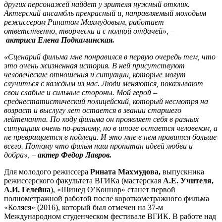
других персонажей найдет у зрителя нужный отклик.
Актерский ансамбль прекрасный и, направляемый молодым
режиссером Ринатом Махмудовым, работает
ответственно, творчески и с полной отдачей», –
актриса
Елена Подкаминская.
«Сценарий фильма мне понравился в первую очередь тем, что
это очень жизненная история. В ней присутствуют
человеческие отношения и ситуации, которые могут
случиться с каждым из нас.
Люди меняются, показывают
свои слабые и сильные стороны.
Мой герой –
среднестатистический полицейский, который несмотря на
возраст и выслугу лет остается в звании старшего
лейтенанта. По ходу фильма он проявляет себя в разных
ситуациях очень по-разному, но в итоге остается человеком, а
не превращается в подлеца. И это мне в нем нравится больше
всего. Потому что фильм наш пропитан идеей любви и
добра», –
актер
Федор Лавров.
Для молодого режиссера
Рината Махмудова,
выпускника
режиссерского факультета ВГИКа (мастерская
А.Е. Учителя,
А.И. Гелейна
), «Шинед О’Коннор» станет первой
полнометражной работой после короткометражного фильма
«Коляся» (2016), который был отмечен на 37-м
Международном студенческом фестивале ВГИК. В работе над