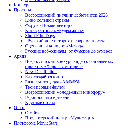
Конкурсы
Проекты
Всероссийский питчинг дебютантов 2026
Кино большой страны
Форум «Новый вектор»
Кинофестиваль «Будем жить»
Short Film Days
«Русский док: история и современность»
Сценарный конкурс «Метод»
Русские веб-сериалы: от бумеров до зумеров
Архив
Всероссийский конкурс видео о социальных
проектах «Хорошая история»
New Distribution
Как создаётся кино
Бизнес-площадка 43 ММКФ
Твой первый фильм
Всероссийский молодежный кинофорум
Герой нашего времени
Круглые столы
О нас
О сайте
Продюсерский центр «Мувистарт»
Платформа MovieStart