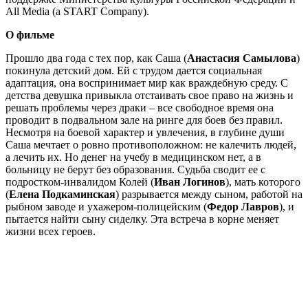
All Media (a START Company).
О фильме
Прошло два года с тех пор, как Саша (
Анастасия Самылова
)
покинула детский дом. Ей с трудом дается социальная
адаптация, она воспринимает мир как враждебную среду. С
детства девушка привыкла отстаивать свое право на жизнь и
решать проблемы через драки – все свободное время она
проводит в подвальном зале на ринге для боев без правил.
Несмотря на боевой характер и увлечения, в глубине души
Саша мечтает о ровно противоположном: не калечить людей,
а лечить их. Но денег на учебу в медицинском нет, а в
больницу не берут без образования. Судьба сводит ее с
подростком-инвалидом Колей (
Иван Логинов
), мать которого
(
Елена Подкаминская
) разрывается между сыном, работой на
рыбном заводе и ухажером-полицейским (
Федор Лавров
), и
пытается найти сыну сиделку. Эта встреча в корне меняет
жизни всех героев.