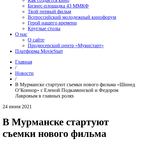
Как создаётся кино
Бизнес-площадка 43 ММКФ
Твой первый фильм
Всероссийский молодежный кинофорум
Герой нашего времени
Круглые столы
О нас
О сайте
Продюсерский центр «Мувистарт»
Платформа MovieStart
Главная
/
Новости
/
В Мурманске стартуют съемки нового фильма «Шинед
О’Коннор» с Еленой Подкаминской и Федором
Лавровым в главных ролях
24 июня 2021
В Мурманске стартуют
съемки нового фильма