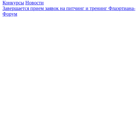
Конкурсы
Новости
Завершается прием заявок на питчинг и тренинг Флаэртиана-
Форум