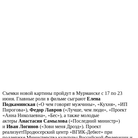
Съемки новой картины пройдут в Мурманске с 17 по 23
июня. Главные роли в фильме сыграют
Елена
Подкаминская
(«О чем говорят мужчины», «Кухня», «ИП
Пирогова»),
Федор Лавров
(«Лучше, чем люди», «Проект
«Анна Николаевна», «Бес»), а также молодые
актеры
Анастасия Самылова
(«Последний министр»)
и
Иван Логинов
(«Зови меня Дрозд»). Проект
реализуетПродюсерский центр «ВГИК-Дебют» при
поддержке Министерства культуры Российской Федерации и