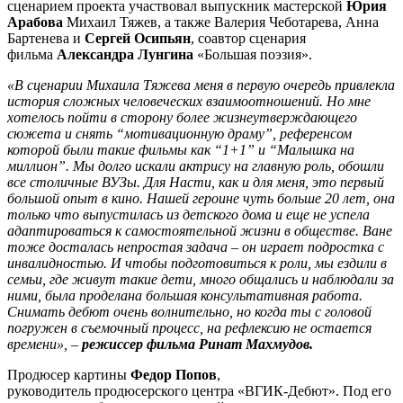
сценарием проекта участвовал выпускник мастерской
Юрия
Арабова
Михаил Тяжев, а также Валерия Чеботарева, Анна
Бартенева и
Сергей Осипьян
, соавтор сценария
фильма
Александра Лунгина
«Большая поэзия».
«В сценарии Михаила Тяжева меня в первую очередь привлекла
история сложных человеческих взаимоотношений. Но мне
хотелось пойти в сторону более жизнеутверждающего
сюжета и снять “мотивационную драму”, референсом
которой были такие фильмы как “1+1” и “Малышка на
миллион”. Мы долго искали актрису на главную роль, обошли
все столичные ВУЗы. Для Насти, как и для меня, это первый
большой опыт в кино. Нашей героине чуть больше 20 лет, она
только что выпустилась из детского дома и еще не успела
адаптироваться к самостоятельной жизни в обществе. Ване
тоже досталась непростая задача – он играет подростка с
инвалидностью. И чтобы подготовиться к роли, мы ездили в
семьи, где живут такие дети, много общались и наблюдали за
ними, была проделана большая консультативная работа.
Снимать дебют очень волнительно, но когда ты с головой
погружен в съемочный процесс, на рефлексию не остается
времени», –
режиссер фильма Ринат Махмудов.
Продюсер картины
Федор Попов
,
руководитель продюсерского центра «ВГИК-Дебют». Под его