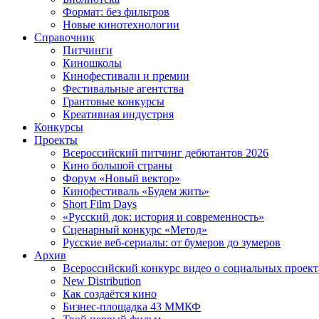
Формат: без фильтров
Новые кинотехнологии
Справочник
Питчинги
Киношколы
Кинофестивали и премии
Фестивальные агентства
Грантовые конкурсы
Креативная индустрия
Конкурсы
Проекты
Всероссийский питчинг дебютантов 2026
Кино большой страны
Форум «Новый вектор»
Кинофестиваль «Будем жить»
Short Film Days
«Русский док: история и современность»
Сценарный конкурс «Метод»
Русские веб-сериалы: от бумеров до зумеров
Архив
Всероссийский конкурс видео о социальных проек
New Distribution
Как создаётся кино
Бизнес-площадка 43 ММКФ