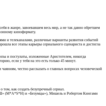
ебя в жанре, завоевавшем весь мир, а не так давно обретшем
ционному киноформату.
диями и телеканалами, различные варианты развития событий
рошла все этапы карьеры сериального сценариста и достигла
ипы и постулаты, изложенные Аристотелем, никогда
ию, если у тебя на это есть только 45 минут.
 чаяниям, честно рассказать о главных вопросах человеческой
 том, как создать безупречный сериал.
МЭШ» (M*A*S*H) и «Безумцы»), Мишель и Робертом Кингами