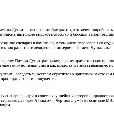
мелы Дуглас — ценное пособие для тех, кто хочет попробовать с
атились в настоящее высокое искусство и бросили вызов тради
создание сценария в комплексе, в том числе переговоры со сту
емпов развития телевидения и интернета. Памела Дуглас сама п
терству Памела Дуглас расскажет, почему драматические принц
е еще занимают наши умы и как представить захватывающую истор
упками, обладать мужеством обратиться к зрительским страхам и
 и проницательности пишущего».
ых сценариев, идеи и советы крупнейших авторов и продюсеров о
ми сериалов Дэвидом Айзаксом («Чертова служба в госпитале 
моном.
.