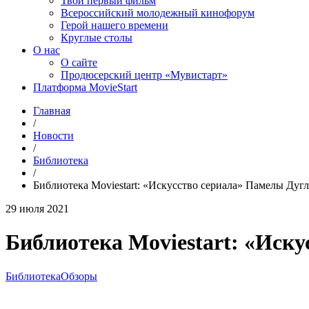
Твой первый фильм
Всероссийский молодежный кинофорум
Герой нашего времени
Круглые столы
О нас
О сайте
Продюсерский центр «Мувистарт»
Платформа MovieStart
Главная
/
Новости
/
Библиотека
/
Библиотека Moviestart: «Искусство сериала» Памелы Дугл
29 июля 2021
Библиотека Moviestart: «Иск
Библиотека
Обзоры