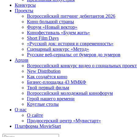
Конкурсы
Проекты
Всероссийский питчинг дебютантов 2026
Кино большой страны
Форум «Новый вектор»
Кинофестиваль «Будем жить»
Short Film Days
«Русский док: история и современность»
Сценарный конкурс «Метод»
Русские веб-сериалы: от бумеров до зумеров
Архив
Всероссийский конкурс видео о социальных проек
New Distribution
Как создаётся кино
Бизнес-площадка 43 ММКФ
Твой первый фильм
Всероссийский молодежный кинофорум
Герой нашего времени
Круглые столы
О нас
О сайте
Продюсерский центр «Мувистарт»
Платформа MovieStart