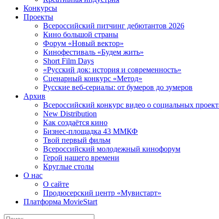
Конкурсы
Проекты
Всероссийский питчинг дебютантов 2026
Кино большой страны
Форум «Новый вектор»
Кинофестиваль «Будем жить»
Short Film Days
«Русский док: история и современность»
Сценарный конкурс «Метод»
Русские веб-сериалы: от бумеров до зумеров
Архив
Всероссийский конкурс видео о социальных проек
New Distribution
Как создаётся кино
Бизнес-площадка 43 ММКФ
Твой первый фильм
Всероссийский молодежный кинофорум
Герой нашего времени
Круглые столы
О нас
О сайте
Продюсерский центр «Мувистарт»
Платформа MovieStart