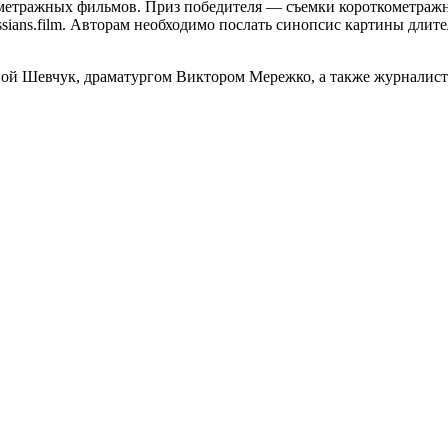
ометражных фильмов. Приз победителя — съемки короткометражн
ussians.film. Авторам необходимо послать синопсис картины дли
ной Шевчук, драматургом Виктором Мережко, а также журнали