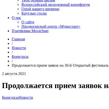
Твой первый фильм
Всероссийский молодежный кинофорум
Герой нашего времени
Круглые столы
О нас
О сайте
Продюсерский центр «Мувистарт»
Платформа MovieStart
Главная
/
Новости
/
Конкурсы
/
Продолжается прием заявок на 30-й Открытый фестив
2 августа 2021
Продолжается прием заявок
Конкурсы
Новости