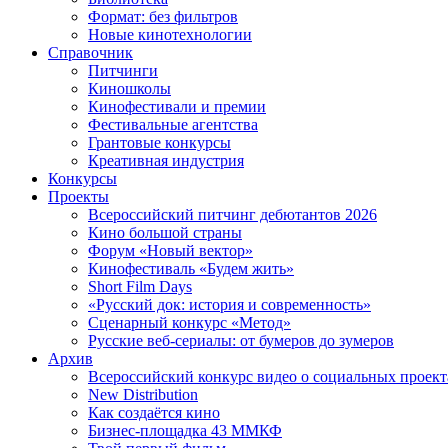
Формат: без фильтров
Новые кинотехнологии
Справочник
Питчинги
Киношколы
Кинофестивали и премии
Фестивальные агентства
Грантовые конкурсы
Креативная индустрия
Конкурсы
Проекты
Всероссийский питчинг дебютантов 2026
Кино большой страны
Форум «Новый вектор»
Кинофестиваль «Будем жить»
Short Film Days
«Русский док: история и современность»
Сценарный конкурс «Метод»
Русские веб-сериалы: от бумеров до зумеров
Архив
Всероссийский конкурс видео о социальных проек
New Distribution
Как создаётся кино
Бизнес-площадка 43 ММКФ